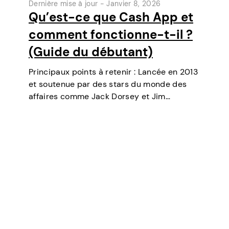
Dernière mise à jour -
Janvier 8, 2026
Qu’est-ce que Cash App et
comment fonctionne-t-il ?
(Guide du débutant)
Principaux points à retenir : Lancée en 2013
et soutenue par des stars du monde des
affaires comme Jack Dorsey et Jim
McKelvey, Cash App est devenue l’un des
outils de paiement numérique les plus
populaires aux États-Unis. Initialement un…