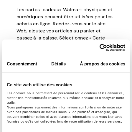
Les cartes-cadeaux Walmart physiques et
numériques peuvent être utilisées pour les
achats en ligne. Rendez-vous sur le site
Web, ajoutez vos articles au panier et
passez à la caisse. Sélectionnez « Carte
cadeau » comme option de paiement.
Il vous sera ensuite demandé d’entrer le
numéro de la carte-cadeau et le code PIN.
Consentement
Détails
À propos des cookies
Le solde de votre carte-cadeau Walmart
sera utilisé pour couvrir la transaction. Si
cela suffit, vous pouvez simplement passer
Ce site web utilise des cookies.
à l’étape suivante. Sinon, si le solde de
Les cookies nous permettent de personnaliser le contenu et les annonces,
votre carte-cadeau Walmart n’est pas
d'offrir des fonctionnalités relatives aux médias sociaux et d'analyser notre
trafic.
suffisant, vous devrez couvrir la différence
Nous partageons également des informations sur l'utilisation de notre site
restante avec une autre méthode.
avec nos partenaires de médias sociaux, de publicité et d'analyse, qui
peuvent combiner celles-ci avec d'autres informations que vous leur avez
fournies ou qu'ils ont collectées lors de votre utilisation de leurs services.
Comment vérifier le