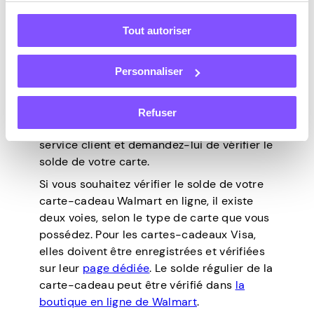
solde de votre carte-
Tout autoriser
cadeau Walmart
Personnaliser
Vous pouvez vérifier le solde de votre
carte-cadeau Walmart en ligne ou en
Refuser
magasin. Pour ce dernier, rendez-vous au
service client et demandez-lui de vérifier le
solde de votre carte.
Si vous souhaitez vérifier le solde de votre
carte-cadeau Walmart en ligne, il existe
deux voies, selon le type de carte que vous
possédez. Pour les cartes-cadeaux Visa,
elles doivent être enregistrées et vérifiées
sur leur
page dédiée
. Le solde régulier de la
carte-cadeau peut être vérifié dans
la
boutique en ligne de Walmart
.