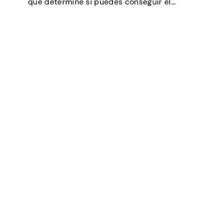
que determine si puedes conseguir el
préstamo que necesitas, negociar tipos de
interés más bajos, alquilar un piso o incluso
ser un factor en algunas selecciones
laborales (especialmente en finanzas…