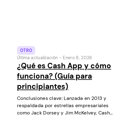
OTRO
Última actualización -
Enero 8, 2026
¿Qué es Cash App y cómo
funciona? (Guía para
principiantes)
Conclusiones clave: Lanzada en 2013 y
respaldada por estrellas empresariales
como Jack Dorsey y Jim McKelvey, Cash
App ha ido creciendo de forma constante
hasta convertirse en una de las
herramientas de pago digital más