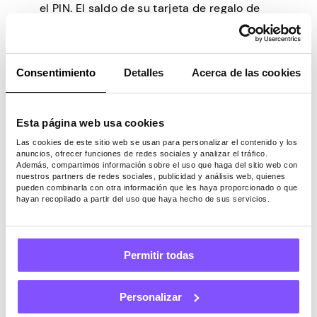
el PIN. El saldo de su tarjeta de regalo de
Walmart se utilizará para cubrir la
transacción. Si es suficiente, simplemente
puede continuar con el siguiente paso. De
Consentimiento
Detalles
Acerca de las cookies
lo contrario, si el saldo de su tarjeta de
regalo de Walmart no es suficiente, tendrá
que cubrir la diferencia restante con otro
Esta página web usa cookies
método.
Las cookies de este sitio web se usan para personalizar el contenido y los
anuncios, ofrecer funciones de redes sociales y analizar el tráfico.
Cómo consultar el
Además, compartimos información sobre el uso que haga del sitio web con
nuestros partners de redes sociales, publicidad y análisis web, quienes
pueden combinarla con otra información que les haya proporcionado o que
saldo de tu tarjeta de
hayan recopilado a partir del uso que haya hecho de sus servicios.
regalo de Walmart
Permitir todas
Puede consultar el saldo de su tarjeta de
regalo de Walmart en línea o en la tienda.
Personalizar
Para esto último, acércate al servicio de