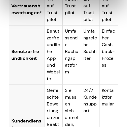
Vertrauensb
auf
Trust
auf
auf
ewertungen*
Trust
pilot
Trust
Trust
pilot
pilot
pilot
Benut
Umfa
Umfa
Einfac
zerfre
ssend
ngreic
her
undlic
e
he
Cash
Benutzerfre
he
Buchu
Suchfi
back-
undlichkeit
App
ngspl
lter
Proze
und
attfor
ss
Websi
m
te
Gemi
Sie
24/7
Konta
schte
müss
Kunde
ktfor
Bewe
en
nsupp
mular
rtung
sich
ort
en zur
anmel
Kundendiens
Reakt
den,