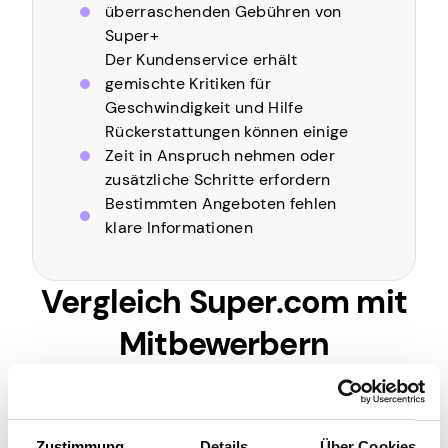
überraschenden Gebühren von
Super+
Der Kundenservice erhält
gemischte Kritiken für
Geschwindigkeit und Hilfe
Rückerstattungen können einige
Zeit in Anspruch nehmen oder
zusätzliche Schritte erfordern
Bestimmten Angeboten fehlen
klare Informationen
Vergleich Super.com mit
Mitbewerbern
Expe
Booki
Supe
dia
Rakut
Merkmal
ng.co
r.com
(Engli
en
m
Zustimmung
Details
Über Cookies