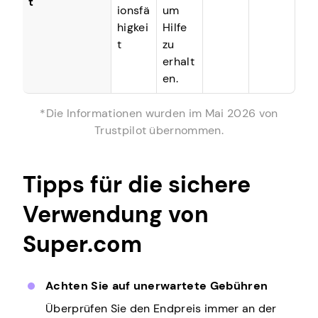
t
ionsfä
um
higkei
Hilfe
t
zu
erhalt
en.
*Die Informationen wurden im Mai 2026 von
Trustpilot übernommen.
Tipps für die sichere
Verwendung von
Super.com
Achten Sie auf unerwartete Gebühren
Überprüfen Sie den Endpreis immer an der