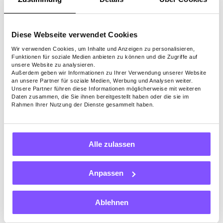
sch)
Groß
Wettb
Groß
Cash
Diese Webseite verwendet Cookies
e
ewerb
e
back
Hotelr
sfähig
Ausw
auf
Wir verwenden Cookies, um Inhalte und Anzeigen zu personalisieren,
Funktionen für soziale Medien anbieten zu können und die Zugriffe auf
Abzüge
abatt
e
ahl an
Einkä
unsere Website zu analysieren.
e
Reise
Hotelr
ufe
Außerdem geben wir Informationen zu Ihrer Verwendung unserer Website
an unsere Partner für soziale Medien, Werbung und Analysen weiter.
angeb
abatt
Unsere Partner führen diese Informationen möglicherweise mit weiteren
ote
en
Daten zusammen, die Sie ihnen bereitgestellt haben oder die sie im
Rahmen Ihrer Nutzung der Dienste gesammelt haben.
Super
Exped
Geniu
Rakut
+,
ia
s
en
Cash
Rewar
Treue
Cash
Alle zulassen
Vorteile der
back
ds-
progr
back
Mitgliedscha
und
Progr
amm
ft
Anpassen
Vergü
amm
nstigu
ngen
Ablehnen
4.4
1.2 auf
2.5
4.5