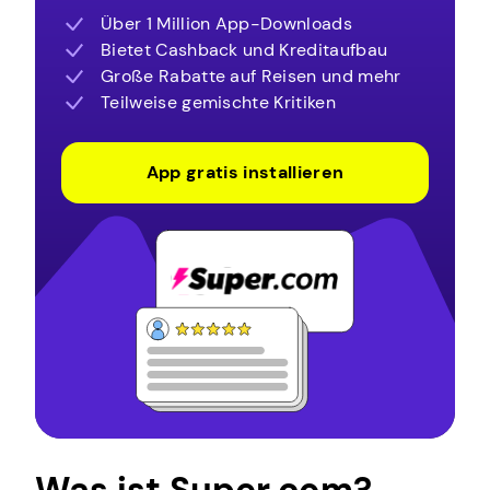
Über 1 Million App-Downloads
Bietet Cashback und Kreditaufbau
Große Rabatte auf Reisen und mehr
Teilweise gemischte Kritiken
App gratis installieren