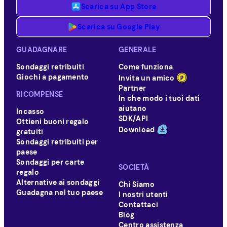
Scarica su App Store
Scarica su Google Play
GUADAGNARE
GENERALE
Sondaggi retribuiti
Come funziona
Giochi a pagamento
Invita un amico
Partner
RICOMPENSE
In che modo i tuoi dati
aiutano
Incasso
SDK/API
Ottieni buoni regalo
Download
gratuiti
Sondaggi retribuiti per
paese
Sondaggi per carte
SOCIETÀ
regalo
Alternative ai sondaggi
Chi Siamo
Guadagna nel tuo paese
I nostri utenti
Contattaci
Blog
Centro assistenza