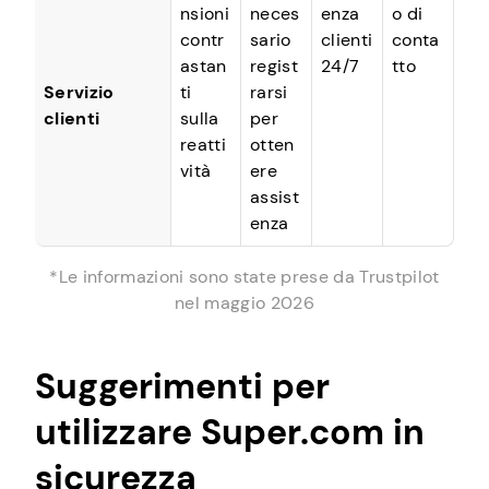
nsioni
neces
enza
o di
contr
sario
clienti
conta
astan
regist
24/7
tto
Servizio
ti
rarsi
clienti
sulla
per
reatti
otten
vità
ere
assist
enza
*Le informazioni sono state prese da Trustpilot
nel maggio 2026
Suggerimenti per
utilizzare Super.com in
sicurezza