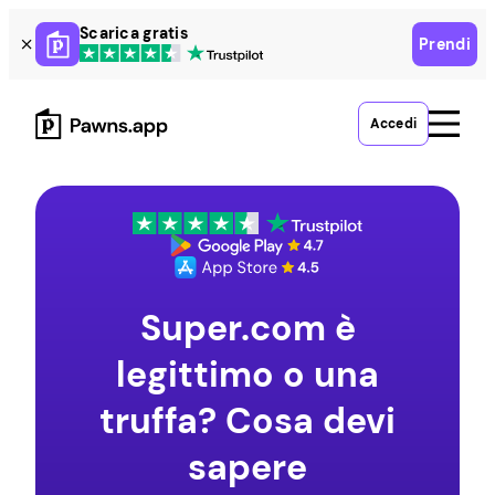
Skip
Scarica gratis
Prendi
to
content
Accedi
Super.com è
legittimo o una
truffa? Cosa devi
sapere