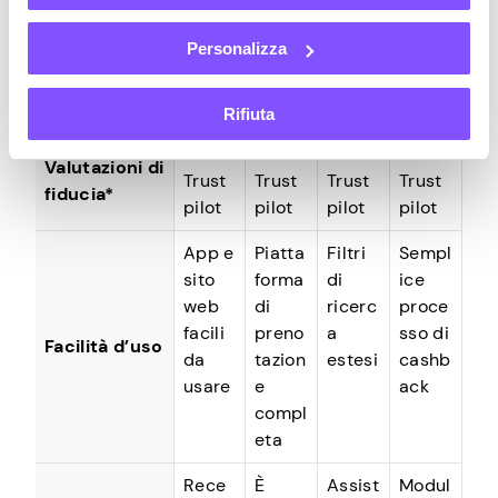
+,
amma
amma
en
Vantaggi
cashb
Rewar
fedelt
Rimb
dell’abbona
Personalizza
ack e
ds di
à
orso
mento
vanta
Exped
Geniu
ggi
ia
s
Rifiuta
4.4 su
1.2 Su
2.5 su
4.5 su
Valutazioni di
Trust
Trust
Trust
Trust
fiducia*
pilot
pilot
pilot
pilot
App e
Piatta
Filtri
Sempl
sito
forma
di
ice
web
di
ricerc
proce
facili
preno
a
sso di
Facilità d’uso
da
tazion
estesi
cashb
usare
e
ack
compl
eta
Rece
È
Assist
Modul