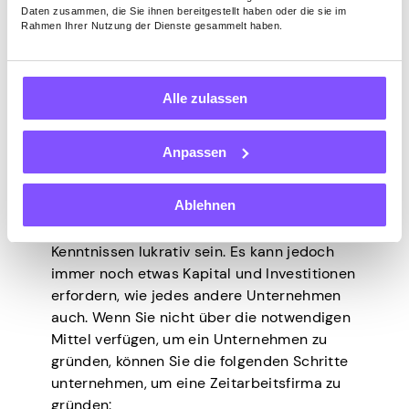
Daten zusammen, die Sie ihnen bereitgestellt haben oder die sie im
Notwendige Schritte,
Rahmen Ihrer Nutzung der Dienste gesammelt haben.
um eine
Alle zulassen
Zeitarbeitsfirma ohne
Geld zu gründen
Anpassen
Ablehnen
Die Gründung einer Zeitarbeitsfirma kann
mit den richtigen Fähigkeiten und
Kenntnissen lukrativ sein. Es kann jedoch
immer noch etwas Kapital und Investitionen
erfordern, wie jedes andere Unternehmen
auch. Wenn Sie nicht über die notwendigen
Mittel verfügen, um ein Unternehmen zu
gründen, können Sie die folgenden Schritte
unternehmen, um eine Zeitarbeitsfirma zu
gründen: