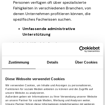
Personen verfügen oft über spezialisierte
Fähigkeiten in verschiedenen Branchen, von
denen Unternehmen profitieren können, die
spezifisches Fachwissen suchen.
Umfassende administrative
Unterstützung
In vielerlei Hinsicht fungieren
Zeitarbeitsfirmen als Brücke in der
Personalbranche. In diesem Fall bilden sie
einen Puffer zwischen Unternehmen und
Zustimmung
Details
Über Cookies
Leiharbeitnehmern. Wenn es beispielsweise
Probleme mit den Leiharbeitnehmern gibt,
kann die Zeitarbeitsfirma diese im Namen
Diese Webseite verwendet Cookies
des Unternehmens lösen und so mögliche
Wir verwenden Cookies, um Inhalte und Anzeigen zu personalisieren,
Konflikte oder rechtliche Probleme
Funktionen für soziale Medien anbieten zu können und die Zugriffe auf
unsere Website zu analysieren.
vermeiden, die im Laufe der Zeit auftreten
Außerdem geben wir Informationen zu Ihrer Verwendung unserer Website
können.
an unsere Partner für soziale Medien, Werbung und Analysen weiter.
Unsere Partner führen diese Informationen möglicherweise mit weiteren