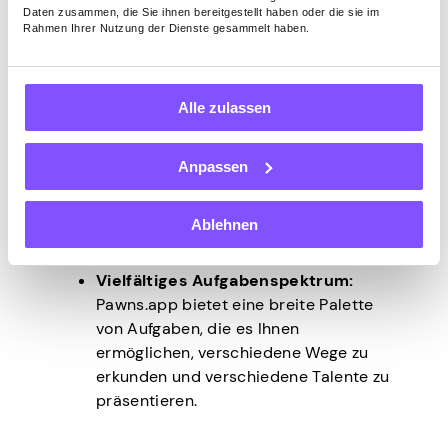
Belohnungen zu gewährleisten.
Daten zusammen, die Sie ihnen bereitgestellt haben oder die sie im
Rahmen Ihrer Nutzung der Dienste gesammelt haben.
Personalisierte Aufgaben:
Die
Aufgaben sind auf Ihre Interessen und
Fähigkeiten zugeschnitten, sodass Sie
Alle zulassen
sich an Aktivitäten beteiligen können,
die Ihnen gefallen.
Verdienstmöglichkeiten:
Wenn sich
Anpassen
Ihre Fähigkeiten verbessern, steigt Ihr
Verdienstpotenzial, was einen Anreiz
Ablehnen
bietet, Ihre Fähigkeiten im Laufe der
Zeit zu verbessern.
Vielfältiges Aufgabenspektrum:
Pawns.app bietet eine breite Palette
von Aufgaben, die es Ihnen
ermöglichen, verschiedene Wege zu
erkunden und verschiedene Talente zu
präsentieren.