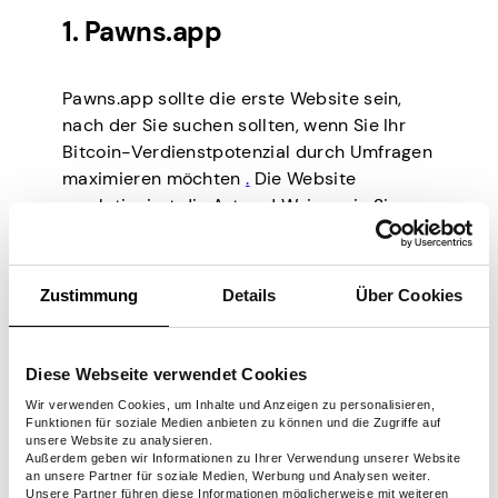
1. Pawns.app
Pawns.app sollte die erste Website sein,
nach der Sie suchen sollten, wenn Sie Ihr
Bitcoin-Verdienstpotenzial durch Umfragen
maximieren möchten
.
Die Website
revolutioniert die Art und Weise, wie Sie
Krypto anhäufen, indem sie eine
dynamische und fähigkeitsorientierte
Plattform bietet. Hier sind die
Zustimmung
Details
Über Cookies
Kernfunktionen:
Kompetenzzentrierter Ansatz:
Diese Webseite verwendet Cookies
Pawns.app konzentriert sich auf Ihre
Fähigkeiten und Ihr Fachwissen und
Wir verwenden Cookies, um Inhalte und Anzeigen zu personalisieren,
Funktionen für soziale Medien anbieten zu können und die Zugriffe auf
bietet Aufgaben an, die Ihren
unsere Website zu analysieren.
Fähigkeiten entsprechen, um qualitativ
Außerdem geben wir Informationen zu Ihrer Verwendung unserer Website
an unsere Partner für soziale Medien, Werbung und Analysen weiter.
hochwertige Arbeit und bessere
Unsere Partner führen diese Informationen möglicherweise mit weiteren