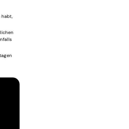
 habt,
lichen
nfalls
rtagen