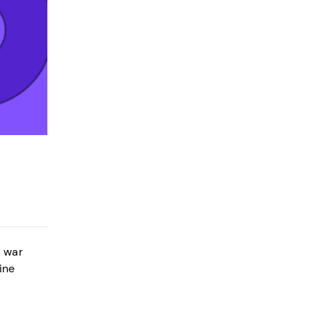
z war
ine
u