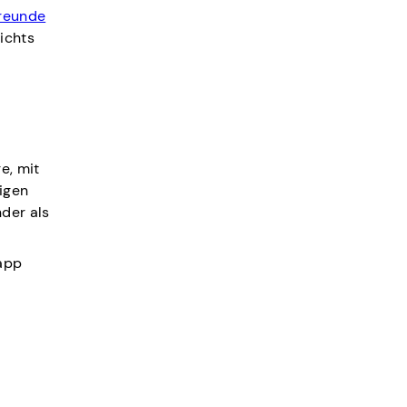
Freunde
ichts
e, mit
digen
nder als
app