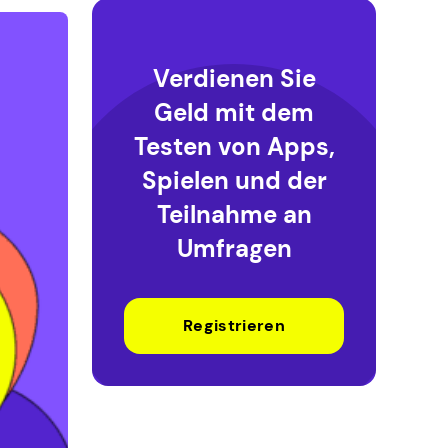
Verdienen Sie
Geld mit dem
Testen von Apps,
Spielen und der
Teilnahme an
Umfragen
Registrieren