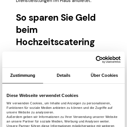
Dienstleistungen im Haus anbietet.
So sparen Sie Geld
beim
Hochzeitscatering
Untersuchungen zeigen, dass Paare in den
USA mindestens 75 US-Dollar pro Person
für Hochzeitsessen ausgeben. Diese
Zustimmung
Details
Über Cookies
Statistik ist ein Indiz dafür, dass das
Catering ein weiterer erheblicher
Kostenfaktor ist. Sie können jedoch auf
Diese Webseite verwendet Cookies
verschiedene Weise sparen und Ihren
Wir verwenden Cookies, um Inhalte und Anzeigen zu personalisieren,
Gästen dennoch leckere und unvergessliche
Funktionen für soziale Medien anbieten zu können und die Zugriffe auf
Mahlzeiten servieren. So geht’s:
unsere Website zu analysieren.
Außerdem geben wir Informationen zu Ihrer Verwendung unserer Website
an unsere Partner für soziale Medien, Werbung und Analysen weiter.
Unsere Partner führen diese Informationen möglicherweise mit weiteren