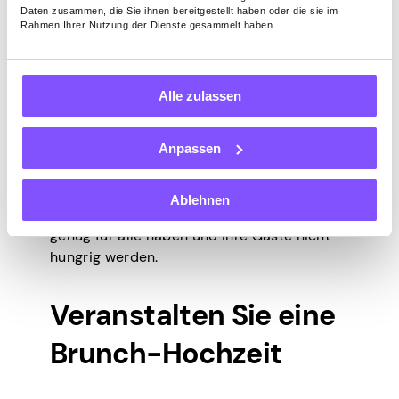
Genießen Sie einen
Daten zusammen, die Sie ihnen bereitgestellt haben oder die sie im
Rahmen Ihrer Nutzung der Dienste gesammelt haben.
Empfang im Cocktail-
Stil
Alle zulassen
Anpassen
Sie können Geld sparen, indem Sie auf ein
Abendessen oder ein Buffet verzichten.
Entscheiden Sie sich stattdessen für
Ablehnen
Vorspeisen. Aber stellen Sie sicher, dass Sie
genug für alle haben und Ihre Gäste nicht
hungrig werden.
Veranstalten Sie eine
Brunch-Hochzeit