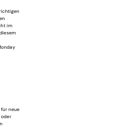
richtigen
den
cht im
 diesem
 Monday
 für neue
 oder
en