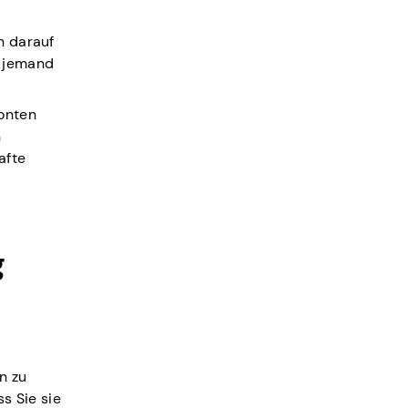
n darauf
n jemand
Konten
n
afte
g
n zu
s Sie sie