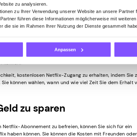
form bietet die Möglichkeit, Spiele zu spielen, Umfragen
Website zu analysieren.
n zu erfüllen, zu denen auch Netflix-Geschenkkarten geh
ionen zu Ihrer Verwendung unserer Website an unsere Partner 
 Partner führen diese Informationen möglicherweise mit weitere
der die sie im Rahmen Ihrer Nutzung der Dienste gesammelt hab
s.app.
ahlten Umfragen zu Themen teil, bei denen Sie das Gefühl
anderen bezahlten Aktivitäten auf der Plattform zu beteilig
Anpassen
gesammelten Punkte gegen Netflix-Geschenkkarten ein, mi
n können.
chkeit, kostenlosen Netflix-Zugang zu erhalten, indem Sie
Sie können wählen, wann und wie viel Zeit Sie dem Erhalt 
 Geld zu sparen
n Netflix-Abonnement zu befreien, können Sie sich für ein
lix haben können. Sie können die Kosten mit Freunden ode