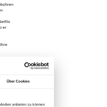
ebühren
en
etflix
b er
Ihre
Über Cookies
n
 Medien anbieten zu können