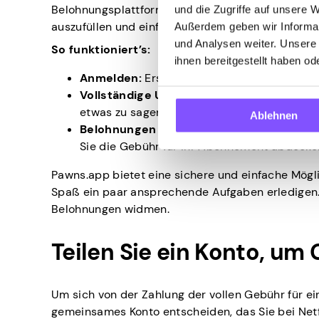
Belohnungsplattformen wie Pawns.app. Diese Platt
und die Zugriffe auf unsere 
auszufüllen und einfache Aufgaben für
Belohnunge
Außerdem geben wir Informat
und Analysen weiter. Unsere
So funktioniert’s:
ihnen bereitgestellt haben o
Anmelden:
Erstellen Sie ein Konto auf Pawn
Vollständige Umfragen:
Nehmen Sie an bez
etwas zu sagen, oder versuchen Sie, sich an 
Ablehnen
Belohnungen einlösen:
Tauschen Sie Ihre 
Sie die Gebühr für Ihr Abonnement abdecke
Pawns.app bietet eine sichere und einfache Mögli
Spaß ein paar ansprechende Aufgaben erledigen. 
Belohnungen widmen.
Teilen Sie ein Konto, um
Um sich von der Zahlung der vollen Gebühr für ei
gemeinsames Konto entscheiden, das Sie bei Netf