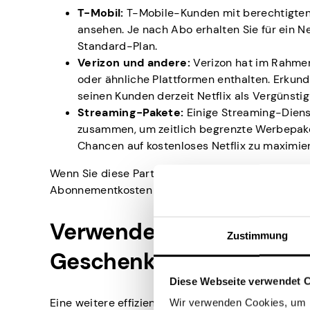
T-Mobil:
T-Mobile-Kunden mit berechtigten
ansehen. Je nach Abo erhalten Sie für ein 
Standard-Plan.
Verizon und andere:
Verizon hat im Rahmen
oder ähnliche Plattformen enthalten. Erkund
seinen Kunden derzeit Netflix als Vergünstig
Streaming-Pakete:
Einige Streaming-Dienst
zusammen, um zeitlich begrenzte Werbepake
Chancen auf kostenloses Netflix zu maximie
Wenn Sie diese Partnerschaften nutzen, können Sie
Abonnementkosten senken oder ganz eliminieren
Verwenden Sie Pawns.app
Zustimmung
Geschenkkarten zu verd
Diese Webseite verwendet 
Eine weitere effiziente Methode, um die Kosten f
Wir verwenden Cookies, um I