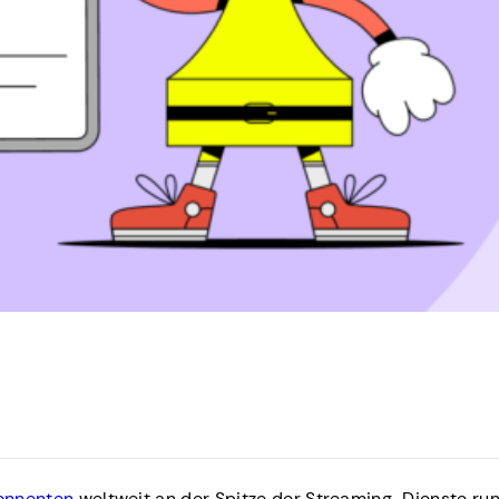
onnenten
weltweit an der Spitze der Streaming-Dienste ru