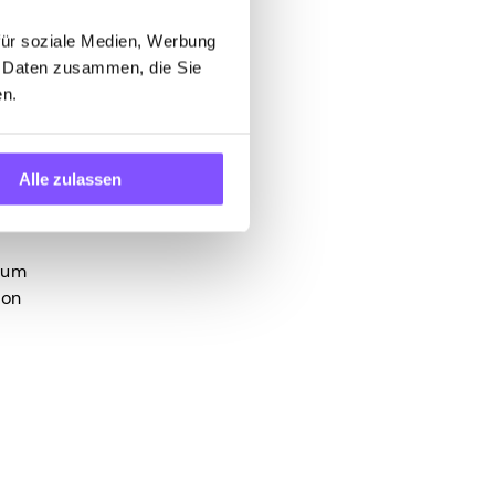
ören
.
für soziale Medien, Werbung
n Daten zusammen, die Sie
en.
 haben,
en.
Alle zulassen
t denen
 zum
von
r