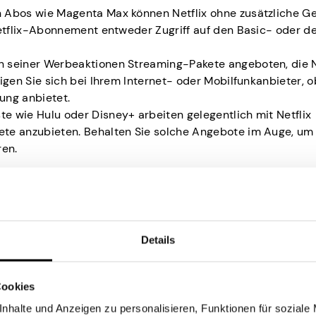
 Abos wie Magenta Max können Netflix ohne zusätzliche G
Netflix-Abonnement entweder Zugriff auf den Basic- oder d
 seiner Werbeaktionen Streaming-Pakete angeboten, die N
igen Sie sich bei Ihrem Internet- oder Mobilfunkanbieter, o
ung anbietet.
e wie Hulu oder Disney+ arbeiten gelegentlich mit Netflix
te anzubieten. Behalten Sie solche Angebote im Auge, um 
ren.
 Netflix weiterhin genießen und gleichzeitig die
.
, um kostenlose Netflix-
Details
ienen
Cookies
ür Ihr Netflix-Abonnement zu decken, ist die Verwendung vo
nhalte und Anzeigen zu personalisieren, Funktionen für soziale