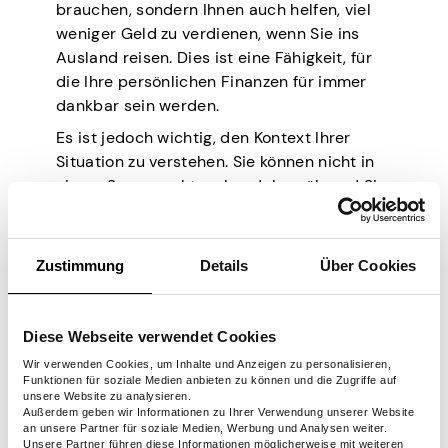
brauchen, sondern Ihnen auch helfen, viel
weniger Geld zu verdienen, wenn Sie ins
Ausland reisen. Dies ist eine Fähigkeit, für
die Ihre persönlichen Finanzen für immer
dankbar sein werden.
Es ist jedoch wichtig, den Kontext Ihrer
Situation zu verstehen. Sie können nicht in
einem Supermarkt verhandeln, während Sie
Lebensmittel kaufen, aber wenn Sie sich auf
einem Bauernmarkt oder auf einer
Veranstaltung befinden, auf der es viele
Zustimmung
Details
Über Cookies
Stände gibt, sollten Sie versuchen, einen
niedrigeren Preis zu erzielen.
Sie können anfangen, Vertrauen zu
Diese Webseite verwendet Cookies
gewinnen, indem Sie einen niedrigeren Preis
Wir verwenden Cookies, um Inhalte und Anzeigen zu personalisieren,
Funktionen für soziale Medien anbieten zu können und die Zugriffe auf
für den Kauf von etwas in großen Mengen
unsere Website zu analysieren.
aushandeln und sich dann von dort aus
Außerdem geben wir Informationen zu Ihrer Verwendung unserer Website
an unsere Partner für soziale Medien, Werbung und Analysen weiter.
vorarbeiten.
Unsere Partner führen diese Informationen möglicherweise mit weiteren