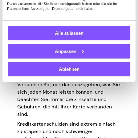
Daten zusammen, die Sie ihnen bereitgestellt haben oder die sie im
Rahmen Ihrer Nutzung der Dienste gesammelt haben.
6. Nutzen Sie
Kreditkarten
Alle zulassen
intelligent
Anpassen
Kreditkarten können zwar in Notfällen oder
unerwarteten Kosten hilfreich sein, aber es
Ablehnen
ist wichtig, sie mit Bedacht einzusetzen.
Versuchen Sie, nur das auszugeben, was Sie
sich jeden Monat leisten können, und
beachten Sie immer die Zinssätze und
Gebühren, die mit Ihrer Karte verbunden
sind.
Kreditkartenschulden sind extrem einfach
zu stapeln und noch schwieriger