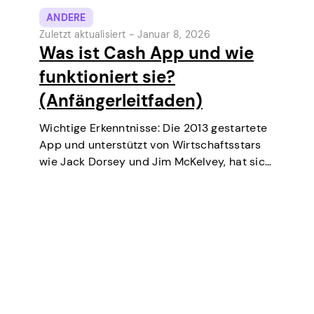
ANDERE
Zuletzt aktualisiert -
Januar 8, 2026
Was ist Cash App und wie
funktioniert sie?
(Anfängerleitfaden)
Wichtige Erkenntnisse: Die 2013 gestartete
App und unterstützt von Wirtschaftsstars
wie Jack Dorsey und Jim McKelvey, hat sich
stetig zu einem der beliebtesten digitalen
Zahlungstools in den USA entwickelt.
Ursprünglich eine digitale Geldbörse und
ein Peer-to-Peer-Geldtransferdienst,
bietet die Cash App…