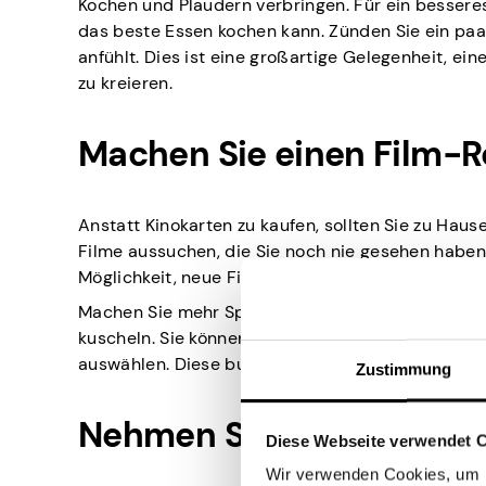
Kochen und Plaudern verbringen. Für ein bessere
das beste Essen kochen kann. Zünden Sie ein paa
anfühlt. Dies ist eine großartige Gelegenheit, e
zu kreieren.
Machen Sie einen Film-
Anstatt Kinokarten zu kaufen, sollten Sie zu Hau
Filme aussuchen, die Sie noch nie gesehen habe
Möglichkeit, neue Filme zu entdecken und einen 
Machen Sie mehr Spaß, indem Sie Popcorn und Sn
kuscheln. Sie können auch für Abwechslung sorg
auswählen. Diese budgetfreundliche Date-Idee is
Zustimmung
Nehmen Sie an einer loka
Diese Webseite verwendet 
Wir verwenden Cookies, um I