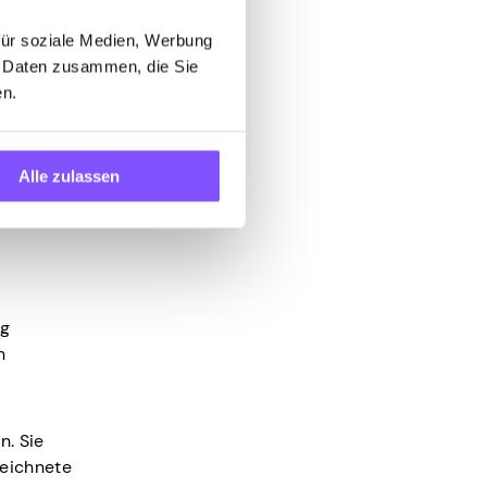
für soziale Medien, Werbung
Du wirst
n Daten zusammen, die Sie
y zu
en.
d zu
how zu
Alle zulassen
ng
n
n. Sie
zeichnete