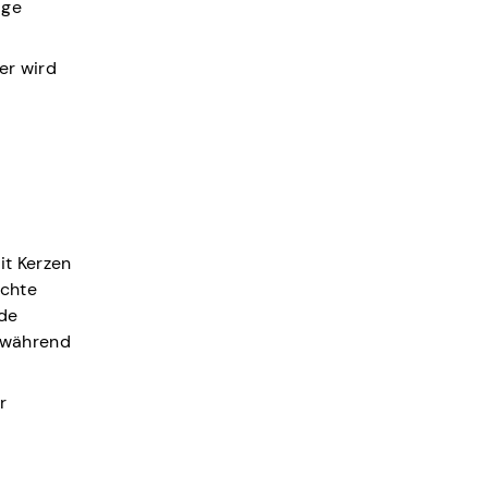
ige
er wird
it Kerzen
achte
nde
 während
r