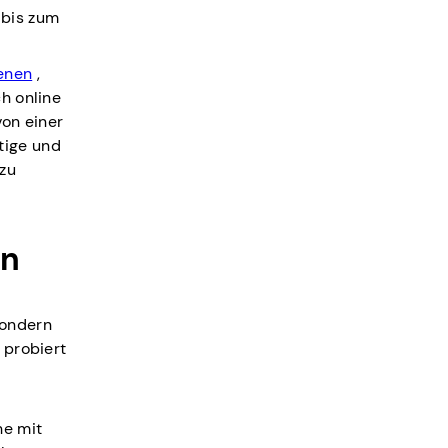
 bis zum
ienen
,
ch online
von einer
tige und
 zu
en
sondern
 probiert
he mit