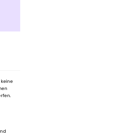
 keine
nen
rfen.
und