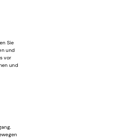
en Sie
en und
s vor
rnen und
gang.
Bewegen