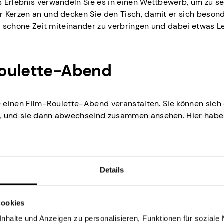
s Erlebnis verwandeln Sie es in einen Wettbewerb, um zu s
r Kerzen an und decken Sie den Tisch, damit er sich beson
ine schöne Zeit miteinander zu verbringen und dabei etwas L
Roulette-Abend
se einen Film-Roulette-Abend veranstalten. Sie können sich
n, und sie dann abwechselnd zusammen ansehen. Hier haben
gemütlichen Abend zu verbringen.
acks zubereiten, das Licht ausschalten und auf der Couch
en, indem Sie Filme aus verschiedenen Genres oder Länder
t perfekt für einen entspannten Abend zu Hause.
Details
len Show teil
Cookies
nhalte und Anzeigen zu personalisieren, Funktionen für soziale