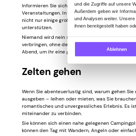
und die Zugriffe auf unsere 
Informieren Sie sich bei Ihrem örtlichen Theater
Außerdem geben wir Informat
Veranstaltungen. In Ihrer Nähe finden Sie oft ko
und Analysen weiter. Unsere
nicht nur einige großartige lokale Talente kenne
ihnen bereitgestellt haben o
unterstützen.
Niemand wird nein sagen, wenn es darum geht, 
verbringen, ohne den Geldbeutel zu belasten. Kle
Ablehnen
Abend, um ihr eine ganz besondere Note zu verle
Zelten gehen
Wenn Sie abenteuerlustig sind, warum gehen Sie
ausgeben – leihen oder mieten, was Sie brauchen
romantisches und unvergessliches Erlebnis. Es is
miteinander zu verbinden.
Sie können sich einen nahe gelegenen Campingplat
können den Tag mit Wandern, Angeln oder einfach