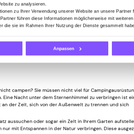
Website zu analysieren.
 oder Ihrer Musikszene über kostenlose oder ermäßigte
ionen zu Ihrer Verwendung unserer Website an unsere Partner 
stenlose Konzerte, Dichterlesungen oder Open-Mic-Abende. 
 Partner führen diese Informationen möglicherweise mit weitere
nlernen, sondern hast auch die Möglichkeit, deine Communit
der die sie im Rahmen Ihrer Nutzung der Dienste gesammelt hab
etwas Neues auszuprobieren und einen gemeinsamen Aben
iden Sie sich für die Veranstaltung und essen Sie vor der S
Anpassen
ihen.
 nicht campen? Sie müssen nicht viel für Campingausrüstu
. Eine Nacht unter dem Sternenhimmel zu verbringen ist ei
t an der Zeit, sich von der Außenwelt zu trennen und sich
z aussuchen oder sogar ein Zelt in Ihrem Garten aufstelle
 nur mit Entspannen in der Natur verbringen. Diese ausge