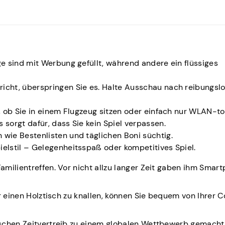
ge sind mit Werbung gefüllt, während andere ein flüssiges
richt, überspringen Sie es. Halte Ausschau nach reibungs
l, ob Sie in einem Flugzeug sitzen oder einfach nur WLAN-t
 sorgt dafür, dass Sie kein Spiel verpassen.
 wie Bestenlisten und täglichen Boni süchtig.
elstil – Gelegenheitsspaß oder kompetitives Spiel.
milientreffen. Vor nicht allzu langer Zeit gaben ihm Smar
r einen Holztisch zu knallen, können Sie bequem von Ihrer 
schen Zeitvertreib zu einem globalen Wettbewerb gemacht,