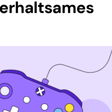
terhaltsames