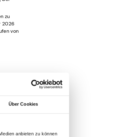
en zu
r 2026
ufen von
ur um Sie
n Online-
Über Cookies
e
 Medien anbieten zu können