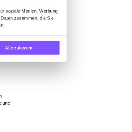
das ein
für soziale Medien, Werbung
n Daten zusammen, die Sie
en.
Alle zulassen
mmen
n
t und