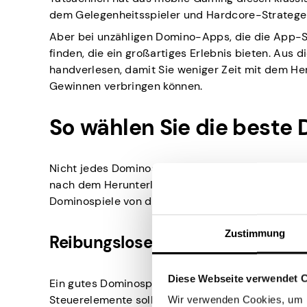
dem Gelegenheitsspieler und Hardcore-Strategen
Aber bei unzähligen Domino-Apps, die die App-Sto
finden, die ein großartiges Erlebnis bieten. Au
handverlesen, damit Sie weniger Zeit mit dem H
Gewinnen verbringen können.
So wählen Sie die beste
Nicht jedes Dominospiel ist Ihre Zeit wert. Einige
nach dem Herunterladen in Werbung zu ertränken. H
Dominospiele von den unterdurchschnittlichen O
Zustimmung
Reibungsloses Gameplay und Be
Diese Webseite verwendet 
Ein gutes Dominospiel online sollte sich mühelos 
Steuerelemente sollten glatt sein und das Design
Wir verwenden Cookies, um I