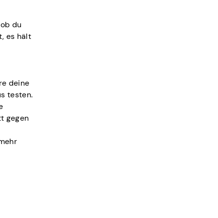
 ob du
, es hält
ere deine
s testen.
e
tt gegen
 mehr