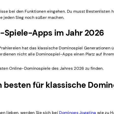
isse bei den Funktionen eingehen. Du musst Bestenlisten 
die jeden Sieg noch süßer machen.
-Spiele-Apps im Jahr 2026
-Prahlereien hat das klassische Dominospiel Generationen 
verdienen nicht alle Dominospiel-Apps einen Platz auf Ihre
sten Online-Dominospiele des Jahres 2026 zu finden.
m besten für klassische Domi
en lieben, werden Sie sich bei
Dominoes Jogatina
wie zu H