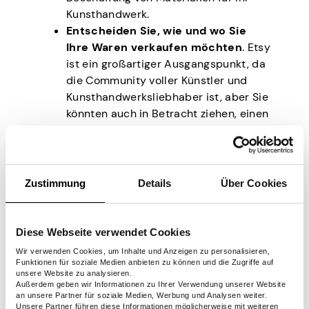
Kunsthandwerk.
Entscheiden Sie, wie und wo Sie
Ihre Waren verkaufen möchten
. Etsy
ist ein großartiger Ausgangspunkt, da
die Community voller Künstler und
Kunsthandwerksliebhaber ist, aber Sie
könnten auch in Betracht ziehen, einen
Einlieferungsvertrag
mit einem lokalen
Geschäft abzuschließen und Ihre
Produkte dort zu präsentieren.
Zustimmung
Details
Über Cookies
4. Haustierbedarf
Diese Webseite verwendet Cookies
Lieben Sie Haustiere? Der Verkauf von
Wir verwenden Cookies, um Inhalte und Anzeigen zu personalisieren,
Funktionen für soziale Medien anbieten zu können und die Zugriffe auf
Vorräten für sie ist eine hervorragende
unsere Website zu analysieren.
Möglichkeit, Geld zu verdienen. Sie können
Außerdem geben wir Informationen zu Ihrer Verwendung unserer Website
an unsere Partner für soziale Medien, Werbung und Analysen weiter.
Tierfutter, Leckereien, Spielzeug und
Unsere Partner führen diese Informationen möglicherweise mit weiteren