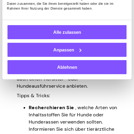
Bettwäschezubehör verkaufen.
Daten zusammen, die Sie ihnen bereitgestellt haben oder die sie im
Rahmen Ihrer Nutzung der Dienste gesammelt haben.
Selbstgemachte Produkte und Lebensmittel
sind auf dem Vormarsch, vor allem
Welpenuccino und Welpenkuchen!
Alle zulassen
Eine weitere Möglichkeit besteht darin,
Veranstaltungen im Zusammenhang mit
Haustieren durchzuführen. Diese Idee kann
Anpassen
Hunde- und Katzenrennen,
Gehorsamsshows oder Geburtstagsfeiern
Ablehnen
zum Thema Haustiere umfassen. Sie können
auch einen Tiersitter- oder
Hundeausführservice anbieten.
Tipps & Tricks:
Recherchieren Sie
, welche Arten von
Inhaltsstoffen Sie für Hunde oder
Hunderassen verwenden sollten.
Informieren Sie sich über tierärztliche