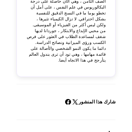
الصف الثامن ، وهي الآن حاصلة على درجة
البكالوريوس في علم النفس ، على أمل أن
تخطو يوما ما في النسج الدقيق للنفسية
بشكل احترافي. لا تزال الكيمياء تثيرها ،
ولكن ليس أكثر من الفيزياء أو الموسيقى.
من محبي الإبداع والابتكار ، جوردانا لديها
شغف لمساعدة الطلاب في العثور على فرص
الكسب ورؤى الميزانية ونصائح الدراسة.
دائما ما يكون النمو الشخصي والأصالة على
قائمة مهامها ، وهي تود أن ترى بندول العالم
يتأرجح في هذا الاتجاه أيضا.
شارك هذا المنشور