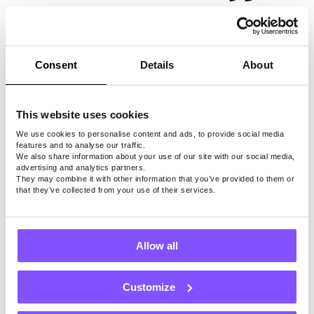
ستدرك قريبا أن الادخار ليوم ممطر يشبه التحدي
النفسي. يستغرق الأمر وقتا ، وبالطبع مستوى عال
Consent
Details
About
من الانضباط. فيما يلي خمس خطوات بسيطة:
قسم هدفك النهائي إلى العديد من الأهداف
الأصغر.
This website uses cookies
ابدأ رحلتك بمساهمات صغيرة ، ولكن تأكد
We use cookies to personalise content and ads, to provide social media
من أنها منتظمة.
features and to analyse our traffic.
We also share information about your use of our site with our social media,
الإيداع الآلي يعمل العجائب – حدد المبالغ
advertising and analytics partners.
الأسبوعية / الشهرية ونسيانها.
They may combine it with other information that you’ve provided to them or
that they’ve collected from your use of their services.
حاول ألا تنفق أكثر مما تحتاج.
ضع توقعات وأهدافا واقعية.
Allow all
الأسئلة المتداولة
Customize