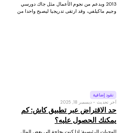
2013 وبدعم من نجوم الأعمال مثل جاك دورسي
وجيم ماكيلفي، وقد ارتقى تدريجيا ليصبح واحدا من
أكثر أدوات الدفع الرقمية شعبية في الولايات
المتحدة. في البداية كانت محفظة رقمية وخدمة
تحويل أموال…
نقود إضافية
آخر تحديث -
ديسمبر 18, 2025
حد الاقتراض عبر تطبيق كاش: كم
يمكنك الحصول عليه؟
الوجبات الرئيسية: إذا كنت بحاجة إلى بعض المال