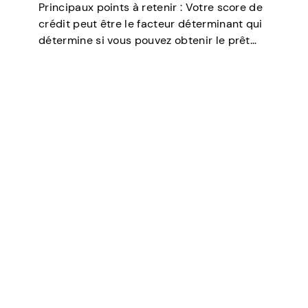
Principaux points à retenir : Votre score de
crédit peut être le facteur déterminant qui
détermine si vous pouvez obtenir le prêt
dont vous avez besoin, négocier des taux
d’intérêt plus bas, louer un appartement, ou
même jouer un rôle…