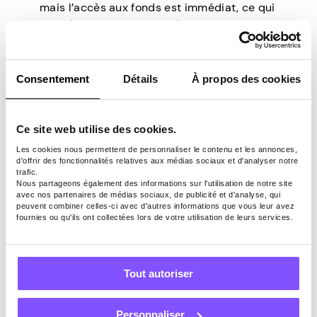
mais l’accès aux fonds est immédiat, ce qui
est très avantageux en période difficile. Un
risque noté de cette option est que,
puisque l’argent est facilement disponible,
vous pouvez le retirer pour des situations
Consentement
Détails
À propos des cookies
non urgentes.
Ce site web utilise des cookies.
5 étapes pour
Les cookies nous permettent de personnaliser le contenu et les annonces,
constituer un fonds
d'offrir des fonctionnalités relatives aux médias sociaux et d'analyser notre
trafic.
Nous partageons également des informations sur l'utilisation de notre site
d’urgence
avec nos partenaires de médias sociaux, de publicité et d'analyse, qui
peuvent combiner celles-ci avec d'autres informations que vous leur avez
fournies ou qu'ils ont collectées lors de votre utilisation de leurs services.
Vous vous rendrez vite compte qu’épargner
pour les mauvais jours est comme un défi
Tout autoriser
psychologique. Cela prend du temps et,
bien sûr, un haut niveau de discipline. Voici
cinq étapes simples :
Personnaliser