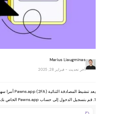
Marius Liaugminas
آخر تحديث -
فبراير 28, 2025
يعد تنشيط المصادقة الثنائية (2FA) Pawns.app أمرا سهلا ولا يستغرق سوى بضع دقائق. إليك الملخص الكامل:
1. قم بتسجيل الدخول إلى حساب Pawns.app الخاص بك