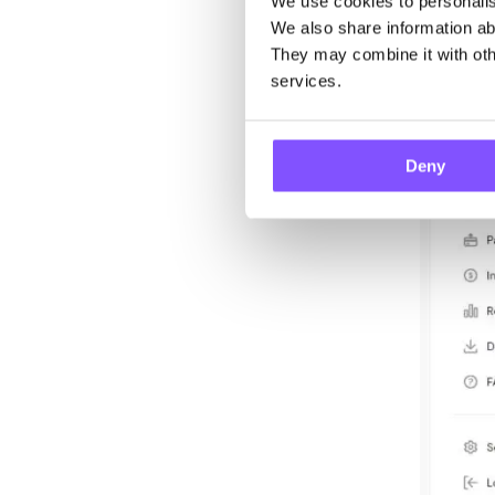
فتاح سري
We use cookies to personalise
We also share information abo
They may combine it with othe
services.
Deny