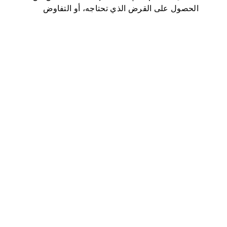
الحصول على القرض الذي تحتاجه، أو التفاوض
على أسعار فائدة أقل، أو استئجار شقة، أو حتى أن
تكون عاملا في بعض فحوصات الوظائف (خاصة…