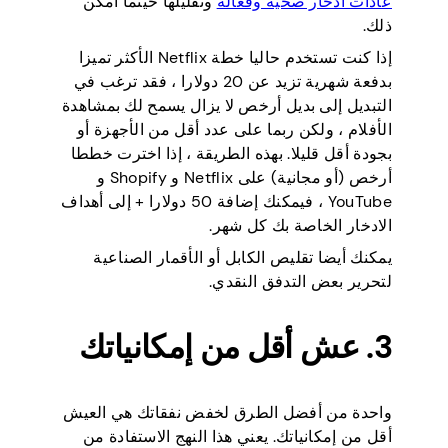
عادات ادخار صحية وفعالة
وتقليلها حيثما أمكن
ذلك.
إذا كنت تستخدم حاليا خطة Netflix الأكثر تميزا
بدفعة شهرية تزيد عن 20 دولارا ، فقد ترغب في
التبديل إلى بديل أرخص لا يزال يسمح لك بمشاهدة
الأفلام ، ولكن ربما على عدد أقل من الأجهزة أو
بجودة أقل قليلا. بهذه الطريقة ، إذا اخترت خططا
أرخص (أو مجانية) على Netflix و Shopify و
YouTube ، فيمكنك إضافة 50 دولارا + إلى أهداف
الادخار الخاصة بك كل شهر.
يمكنك أيضا تقليص الكابل أو الأقمار الصناعية
لتحرير بعض التدفق النقدي.
3. عش أقل من إمكانياتك
واحدة من أفضل الطرق لخفض نفقاتك هي العيش
أقل من إمكانياتك. يعني هذا النهج الاستفادة من