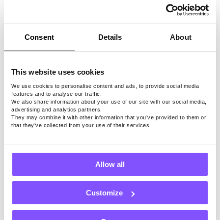
المال. يمكنك أيضا مقارنة تكلفة نفس العنصر في
العديد من المتاجر قبل الشراء للعثور على أفضل
صفقة ممكنة.
Consent
Details
About
ومع ذلك ، من السهل أن تفقد نفسك في
الخصومات. لذا تأكد من شراء الأشياء التي تحتاجها
فقط ولا تضيع أموالك الثمينة على عمليات الشراء
This website uses cookies
الثانوية أو غير الضرورية.
We use cookies to personalise content and ads, to provide social media
features and to analyse our traffic.
تتمثل الإستراتيجية الشائعة في شراء الخبز
We also share information about your use of our site with our social media,
والمخبوزات الأخرى في وقت لاحق من المساء.
advertising and analytics partners.
They may combine it with other information that you’ve provided to them or
تتمتع العديد من المتاجر بخصومات بنسبة 50٪ +
that they’ve collected from your use of their services.
على المخبوزات المختلفة نظرا لأنهم سيضطرون
إلى التخلص منها.
Allow all
9. استخدم القسائم
Customize
القسائم هي
وسيلة لتوفير المال
عند العمل