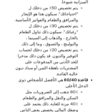
الميزانية شيوعا.
يتم تخصيص 50٪ من دخلك ل
“احتياجاتك”. سيكون هذا هو الإيجار
والمرافق والطعام والفواتير الأساسية.
يتم تخصيص 30٪ من دخلك ل
“رغباتك”. سيكون ذلك تناول الطعام
بالخارج ، والذهاب إلى السينما ،
والبولينج ، والتسوق ، وما إلى ذلك.
يتم تخصيص 20٪ من دخلك لحساب
التوفير والديون. قد يكون ذلك مدخرا
للحد الأدنى من المدفوعات على
المشتريات باهظة الثمن أو سداد ديون
عالية الفائدة.
قاعدة 60/40
هي الأفضل للأشخاص ذوي
الدخل الأعلى.
60٪ تذهب إلى الضروريات مثل
السكن والنقل والمرافق والطعام.
40٪ مرنة للغاية. ذلك يعتمد على
وضعك المالي. يخصص بعض الناس