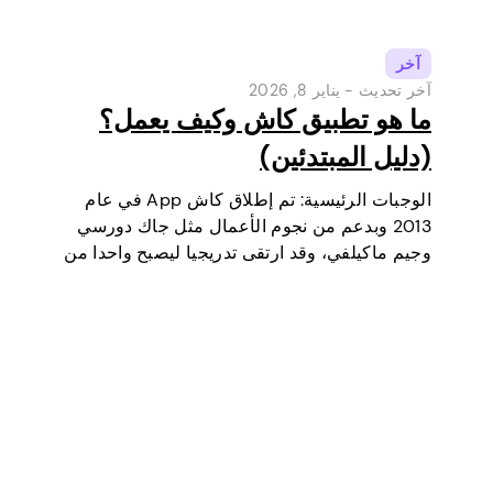
آخر
آخر تحديث -
يناير 8, 2026
ما هو تطبيق كاش وكيف يعمل؟
(دليل المبتدئين)
الوجبات الرئيسية: تم إطلاق كاش App في عام
2013 وبدعم من نجوم الأعمال مثل جاك دورسي
وجيم ماكيلفي، وقد ارتقى تدريجيا ليصبح واحدا من
أكثر أدوات الدفع الرقمية شعبية في الولايات
المتحدة. في البداية كانت محفظة رقمية وخدمة
تحويل أموال…