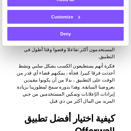
كما ذكرنا سابقا ، يمكن لشبكات إعلانات offerwall
Customize
تحسين تفاعل المستخدم والاحتفاظ به بشكل كبير
، بالإضافة إلى إيرادات التطبيق. على سبيل المثال
Deny
، في
Pawns.app
، لاحظنا فرقا كبيرا بعد تنفيذ
شبكات إعلانات جدار العرض في تطبيقنا. أصبح
المستخدمون أكثر تفاعلا وقضوا وقتا أطول في
التطبيق.
فكرة أنهم يستطيعون الكسب بشكل سلبي ونشط
أحدثت فرقا كبيرا. فجأة ، يمكنهم قضاء أي قدر من
الوقت على التطبيق ، بدلا من أن يكونوا مقيدين
بعروضنا السابقة. وهذا بدوره سمح لمطورينا بزيادة
إيرادات الإعلانات وتمكين المستخدمين من جني
المزيد من المال أكثر من ذي قبل.
كيفية اختيار أفضل تطبيق