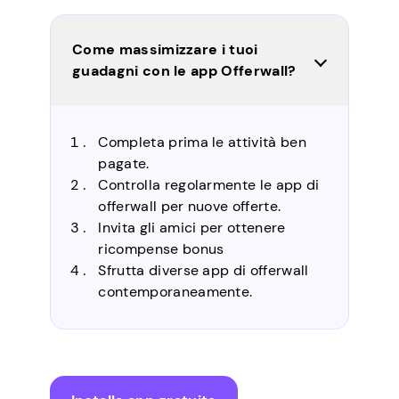
Come massimizzare i tuoi
guadagni con le app Offerwall?
Completa prima le attività ben
pagate.
Controlla regolarmente le app di
offerwall per nuove offerte.
Invita gli amici per ottenere
ricompense bonus
Sfrutta diverse app di offerwall
contemporaneamente.