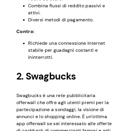
Combina flussi di reddito passivi e
attivi.
Diversi metodi di pagamento.
Contro:
Richiede una connessione Internet
stabile per guadagni costanti e
ininterrotti.
2. Swagbucks
Swagbucks è una rete pubblicitaria
offerwall che offre agli utenti premi per la
partecipazione a sondaggi, la visione di
annunci e lo shopping online. È un’ottima
app offerwall se sei interessato alle offerte
di cashback di commercianti famosi e agli