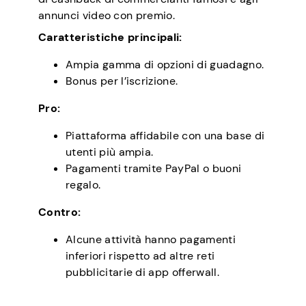
annunci video con premio.
Caratteristiche principali:
Ampia gamma di opzioni di guadagno.
Bonus per l’iscrizione.
Pro:
Piattaforma affidabile con una base di
utenti più ampia.
Pagamenti tramite PayPal o buoni
regalo.
Contro:
Alcune attività hanno pagamenti
inferiori rispetto ad altre reti
pubblicitarie di app offerwall.