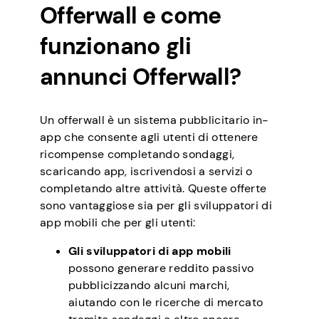
Offerwall e come
funzionano gli
annunci Offerwall?
Un offerwall è un sistema pubblicitario in-
app che consente agli utenti di ottenere
ricompense completando sondaggi,
scaricando app, iscrivendosi a servizi o
completando altre attività. Queste offerte
sono vantaggiose sia per gli sviluppatori di
app mobili che per gli utenti:
Gli sviluppatori di app mobili
possono generare reddito passivo
pubblicizzando alcuni marchi,
aiutando con le ricerche di mercato