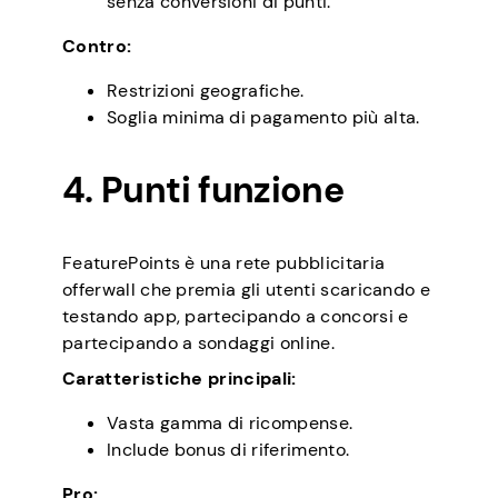
senza conversioni di punti.
Contro:
Restrizioni geografiche.
Soglia minima di pagamento più alta.
4. Punti funzione
FeaturePoints è una rete pubblicitaria
offerwall che premia gli utenti scaricando e
testando app, partecipando a concorsi e
partecipando a sondaggi online.
Caratteristiche principali:
Vasta gamma di ricompense.
Include bonus di riferimento.
Pro: