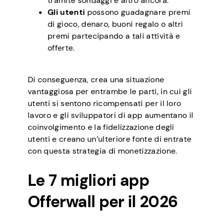
tramite sondaggi e altro ancora.
Gli utenti
possono guadagnare premi
di gioco, denaro, buoni regalo o altri
premi partecipando a tali attività e
offerte.
Di conseguenza, crea una situazione
vantaggiosa per entrambe le parti, in cui gli
utenti si sentono ricompensati per il loro
lavoro e gli sviluppatori di app aumentano il
coinvolgimento e la fidelizzazione degli
utenti e creano un’ulteriore fonte di entrate
con questa strategia di monetizzazione.
Le 7 migliori app
Offerwall per il 2026