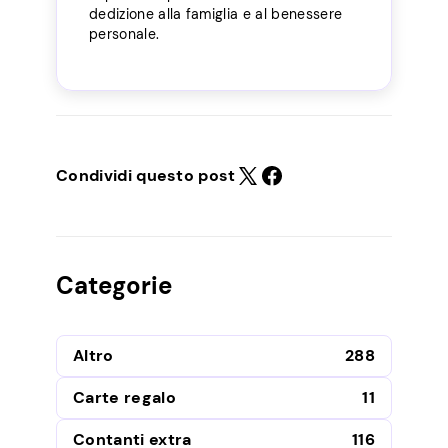
dedizione alla famiglia e al benessere
personale.
Condividi questo post
Categorie
Altro
288
Carte regalo
11
Contanti extra
116