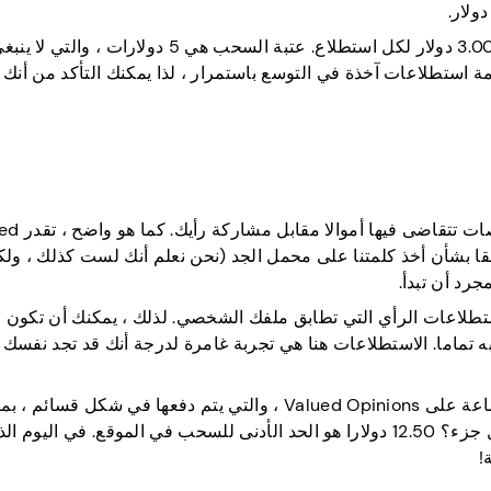
مع Survey Junkie ، توقع أن تكسب ما يصل إلى 0.50-3.00 دولار لكل استطلاع. عتبة السحب هي 5 دولارات ،
مة استطلاعات آخذة في التوسع باستمرار ، لذا يمكنك التأكد من أنك
كما ذكرنا سابقا ، فإن الاستطلاعات عبر الإ
 كنت قلقا بشأن أخذ كلمتنا على محمل الجد (نحن نعلم أنك لست كذلك ، و
رد أن تبدأ.
تدئين ، ترسل لك Valued Opinions فقط استطلاعات الرأي التي تطابق ملفك الشخصي. لذلك ، يمكنك أن تكو
تم به تماما. الاستطلاعات هنا هي تجربة غامرة لدرجة أنك قد تجد نفسك
يمكنك أن تتوقع أن تربح ما يصل إلى 12.50 دولارا في الساعة على Valued Opinions ، والتي يتم دفعها في 
Amazon و John Lewis و Sainsbury’s و M & S. وأفضل جزء؟ 12.50 دولارا هو الحد الأدنى للسحب في الموقع. في اليوم 
!