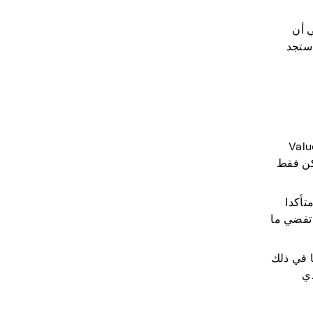
 والتي لا ينبغي أن
 ستجد
نترنت هي منصات تتقاضى فيها أموالا مقابل مشاركة رأيك. كما هو واضح ، تقدر Valued
لكن فقط
ن متأكدا
 تقضي ما
شكل قسائم ، بما في ذلك
الذي