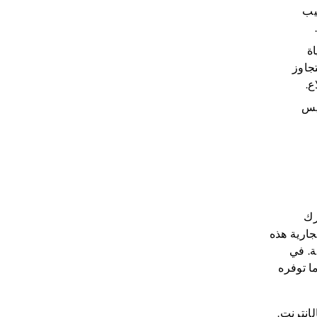
يب
اة
جاوز
ع.
ليس
رك
ارية هذه
ة. في
ا توفره
إنترنت.