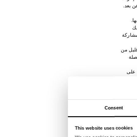
 بعد.
ا.
فك
مشاركة
قليل من
صلة
 على
استطلاع
ؤسسة.
Consent
ع موثوقة
دوام
This website uses cookies