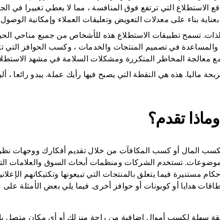
قع الاستطلاع التي ترتفع فوق المنافسة ، مما لا يعطي تغييرا في الج
عناية بناء على معدلات التعويض وتعليقات العملاء وإمكانية الوصول.
ن الذات. تسمح تطبيقات الاستطلاع هذه للأشخاص من جميع مناحي الحي
المساعدة في تصميم المنتجات والخدمات ، وكسب الحوافز التي تت
 معالجة المخاطر المتكررة ومشكلات السلامة في مشهد الاستطلا
ة ماليا. هذه هي النقطة التي يصبح فيها رأيك عملة. يبدو رائعا ، أ
ماذا تقدم؟
لكسب المال أو كسب المكافآت من خلال تقديم أفكارك ووجهات نظ
وضوعات. تستخدم الشركات ومنظمات أبحاث السوق والعلامات التج
 مستنيرة فيما يتعلق بالمنتجات التي تبيعونها وتكتيكاتهم الإعلاني
ت هدايا أو كوبونات أو حوافز أخرى. فيما يلي بعض الأمثلة على م
ة سهلة لكسب أموال إضافية من راحة منزلك أو أي مكان متصل بال