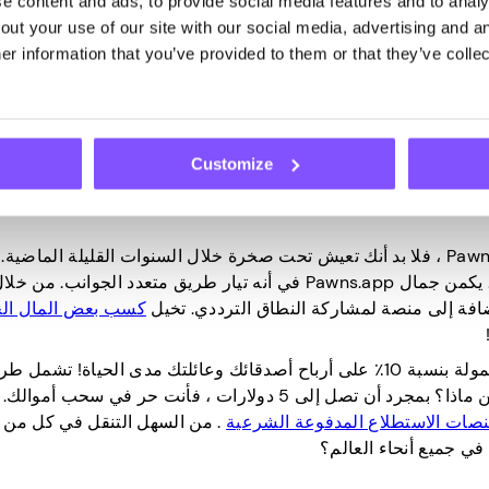
 content and ads, to provide social media features and to analys
ut your use of our site with our social media, advertising and an
r information that you’ve provided to them or that they’ve collec
الآن بعد أن وضعنا الأساس بالفعل ، دعنا نتعمق في تفصيل مواقع المسح الأعلى 15 ربحا ، أليس كذلك؟ تغطي القائمة التي
 وربحية. تأكد من تجربتهم كلما سنحت لك الفرصة لاستكشافها أكثر.
Customize
إذا كانت هذه هي المرة الأولى التي تسمع فيها عن Pawns.app ، فلا بد أنك تعيش تحت صخرة خلال السنوات القليلة 
المنصة موجودة منذ فترة وهي ذات سمعة طيبة كما تأتي. يكمن جمال Pawns.app في أنه تيار طريق متعدد الجوانب. من خ
كسب بعض المال الج
حيث يمكنك كسب عمولة بنسبة 10٪ على أرباح أصدقائك وعائلتك مدى الحياة! تشمل
هنا PayPal وبطاقات الهدايا الافتراضية وعملة BTC. وخمن ماذا؟ بمجرد أن تصل إلى 5 دولارات ، فأنت حر في س
نصات الاستطلاع المدفوعة الشرعية
. من السهل التنقل في كل من 
في جميع أنحاء العالم؟