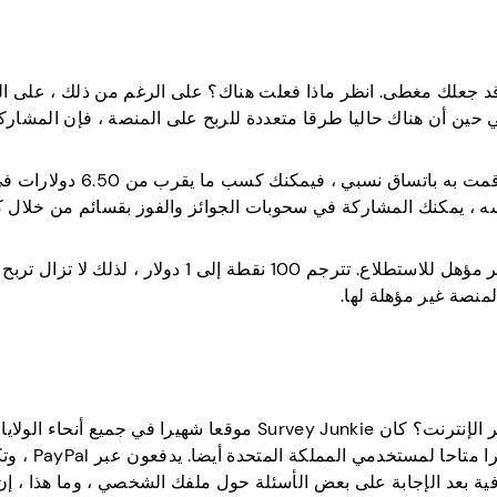
ا كنت تبحث عن الدولارات الكبيرة ، فإن Swagbucks قد جعلك مغطى. انظر ماذا فعلت هناك؟ على الرغم من ذلك ، 
واعد اللعبة. في حين أن هناك حاليا طرقا متعددة للربح على المنصة ، فإن المشا
يستغرق الاستطلاع النموذجي حوالي 10 دقائق ، لذلك إذا قمت به بات
ه ، يمكنك المشاركة في سحوبات الجوائز والفوز بقسائم من خلال 
علاوة على ذلك ، تقدم المنصة نقاط عزاء إذا حدث أنك غير مؤهل للاستطلاع. تترجم 100 نقطة إلى 1 دولار ، لذل
منصة غير مؤهلة لها.
هل نحن فقط أم أن هذا اسم رائع حقا لمنصة استطلاع عبر الإنترنت؟ كان Survey Junkie موقعا شهيرا في جميع أنحاء ال
جيل الدخول. تحصل على 50 نقطة إضافية بعد الإجابة على بعض الأسئلة حول ملفك الشخصي ، وما هذا 