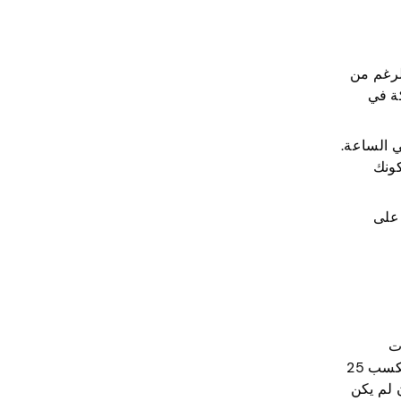
على الرغم من
ركة في
ساق نسبي ، فيمكنك كسب ما يقرب من 6.50 دولارات في الساعة.
كونك
ك لا تزال تربح على
ولايات
المتحدة لسنوات ، ولكن منذ وقت ليس ببعيد ، أصبح مؤخرا متاحا لمستخدمي المملكة المتحدة أيضا. يدفعون عبر PayPal ، وتكسب 25
، إن لم يكن