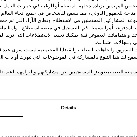
ص المهتمين بزيادة دخلهم المنتظم أو الرغبة في خيارات العمل عن
تاحة للجمهور الدولي ، مما يسمح للأشخاص في جميع أنحاء العالم
عة المشاركين المحتملين في الاستطلاع ونطاق الآراء التي تم جمعه
 المدفوعة أمرا بسيطا. قم بالتسجيل في منصة استطلاع ، واملأ مل
واهتماماتك الديموغرافية. يمكنك تحديد الاستطلاعات التي تريد ال
ي ومجالات اهتمامك.
ات التسويق واتجاهات الصناعة والقضايا المجتمعية ليست سوى عدد 
مح لك هذا التنوع بالمشاركة في الموضوعات التي تبهرك أو ذات ال
معة الطيبة بتعويض المستجيبين عن مشاركتهم والتزامهم. اعتمادا
لهدايا أو القسائم أو حتى المنتجات المجانية. تتضمن بعض مواقع ال
 في الاستطلاعات المدفوعة من التأثير على خيارات الشركة والم
دمي الخدمات في إنشاء سلع وخدمات أفضل.
Details
طة لكسب الحوافز أو المال ، فمن الضروري اختيار منصات استطلا
الأموال من خلال الاستطلاعات ، إلا أنها لا تستطيع استبدال وظيفة ب
إضافي مفيد.