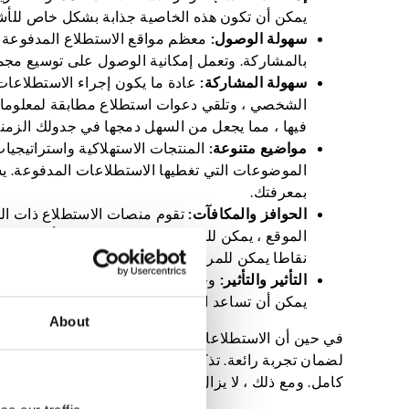
يمكن أن تكون هذه الخاصية جذابة بشكل خاص للأشخا
سهولة الوصول:
معظم مواقع الاستطلاع المدفوعة م
بالمشاركة. وتعمل إمكانية الوصول على توسيع مجمو
سهولة المشاركة:
عادة ما يكون إجراء الاستطلاعات
الشخصي ، وتلقي دعوات استطلاع مطابقة لمعلوماتك 
فيها ، مما يجعل من السهل دمجها في جدولك الزمن
مواضيع متنوعة:
المنتجات الاستهلاكية واستراتيجي
الموضوعات التي تغطيها الاستطلاعات المدفوعة. يس
بمعرفتك.
الحوافز والمكافآت:
تقوم منصات الاستطلاع ذات الس
الموقع ، يمكن للمستخدمين كسب النقود أو بطاقات ا
نقاطا يمكن للمرء بعد ذلك استبدالها بجوائز.
التأثير والتأثير:
وجهات نظرك مهمة. تمكنك المشاركة
يمكن أن تساعد اقتراحاتك الشركات المصنعة ومق
About
في حين أن الاستطلاعات المدفوعة هي طريقة سهلة وبسي
لضمان تجربة رائعة. تذكر أنه في حين أنه من الممكن جني 
كامل. ومع ذلك ، لا يزال من الممكن أن تكون مصدر دخل 