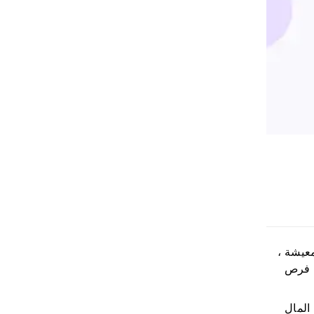
ة المعيشة ،
ف فرص
المال