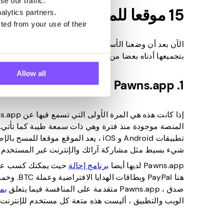
e our traffic.
15 موقعا للمسح الأعلى ربحا
alytics partners.
ted from your use of their
بتجميعها أدناه بعضا من أكثر المواقع على الإنترنت شهرة
Allow all
1. Pawns.app
تطبيقات Android و iOS ، يعد الموقع موقعا للمسح بالإضافة إلى منصة لمشاركة النطاق الترددي. تخيل
شيء بسيط مثل مشاركة آرائك والإنترنت غير المستخدم!
Pawns.app لديها أيضا
برنامج إحالة
صدق ، Pawns.app متقدمة على المنافسة فيما يتعلق
بم
الويب والتطبيق ، أليست هذه متعة كل مستخدم للإنترنت 