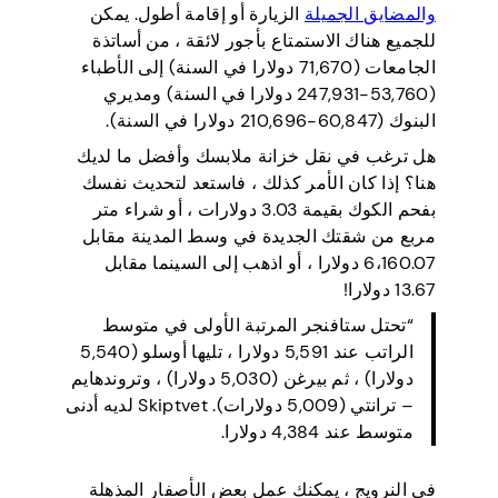
والمضايق الجميلة
الزيارة أو إقامة أطول. يمكن
للجميع هناك الاستمتاع بأجور لائقة ، من أساتذة
الجامعات (71,670 دولارا في السنة) إلى الأطباء
(53,760-247,931 دولارا في السنة) ومديري
البنوك (60,847-210,696 دولارا في السنة).
هل ترغب في نقل خزانة ملابسك وأفضل ما لديك
هنا؟ إذا كان الأمر كذلك ، فاستعد لتحديث نفسك
بفحم الكوك بقيمة 3.03 دولارات ، أو شراء متر
مربع من شقتك الجديدة في وسط المدينة مقابل
6،160.07 دولارا ، أو اذهب إلى السينما مقابل
13.67 دولارا!
“تحتل ستافنجر المرتبة الأولى في متوسط
الراتب عند 5,591 دولارا ، تليها أوسلو (5,540
دولارا) ، ثم بيرغن (5,030 دولارا) ، وتروندهايم
– ترانتي (5,009 دولارات). Skiptvet لديه أدنى
متوسط عند 4,384 دولارا.
في النرويج ، يمكنك عمل بعض الأصفار المذهلة