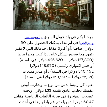
مرحبا بكم في بلد خيول السباق
والموسيقى
والرقص
! في أيرلندا ، يمكنك الحصول على 50
دولارا إضافيا (أو أكثر!) مقابل خدماتك التي لا تقدر
بثمن. هذا صحيح بشكل خاص إذا كنت مديرا ماليا
(127,800 دولارا – 425,630 دولارا في السنة) ،
أو خبير اكتواري رئيسي (148,970 دولارا –
340,452 دولارا في السنة) ، أو مدير مبيعات
(25,121 دولارا – 158,997 دولارا في السنة).
نعم ، كن رئيسا بدس من نوع ما وشارب أبيض
بنفسك بحليب عادي بقيمة 1.33 دولار ، ونحت
عضلات المؤخرة في صالة الألعاب الرياضية مقابل
50.47 دولارا شهريا ، ثم قم بإظهارها في أحدث