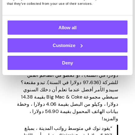
that they’ve collected from your use of their services.
لم يكن تعشيش نفسك وسط
التندرا والأنهار
Allow all
الجليدية
جذابا من قبل! تعد جرينلاند من بين أفضل
الدول ذات أعلى متوسط راتب في العالم ، وهي
بالتأكيد تستحق مكانا في هذه القائمة.
Customize
إذا تمكنت من التوفيق بين المهام الكبيرة ، فيمكنك
تجربة حظك كمدير إداري (143،266 دولارا في
Deny
السنة) ، أو مدير المحاسبة والمالية (106،257
دولارا في السنة) ، أو كعضو في الطاقم الفني
للشركة (97،636 دولارا في السنة). تبدو مقنعة؟
سيبدو الأمر أفضل عندما تعلم أن دخلك السنوي
سيغطي مجموعة Big Mac & Coke بقيمة 14.38
دولارا ، وكيلو من البصل بقيمة 4.06 دولارا ، وخطة
بيانات الهاتف المحمول بقيمة 56.90 دولارا ،
والمزيد!
“يقود نوك في متوسط رواتب المدينة ، بمبلغ