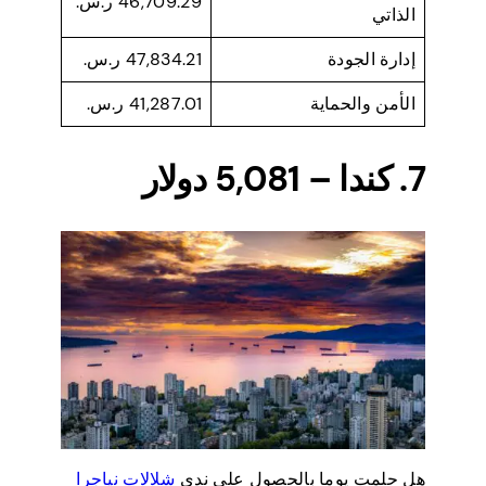
46,709.29 ر.س.
الذاتي
إدارة الجودة
47,834.21 ر.س.
الأمن والحماية
41,287.01 ر.س.
7. كندا – 5,081 دولار
هل حلمت يوما بالحصول على ندى
شلالات نياجرا