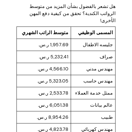
هل تشعر بالفضول بشأن المزيد من متوسط
الرواتب الكندية؟ تحقق من كيفية دفع المهن
الأخرى!
المسمى الوظيفي
متوسط الراتب الشهري
جليسه الاطفال
1,957.69 ر.س.
صراف
5,232.41 ر.س.
مهندس مدني
4,566.10 ر.س.
مهندس حاسب
5,323.05 ر.س.
ممثل خدمة العملاء
2,533.78 ر.س.
عالم بيانات
6,051.38 ر.س.
طبيب
8,954.26 ر.س.
مهندس كهربائي
4,823.78 ر.س.