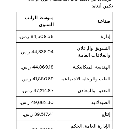
تكمن أدناه:
متوسط الراتب
صناعة
السنوي
إدارة
64,508.56 ر.س.
التسويق والإعلان
44,336.04 ر.س.
والعلاقات العامة
الهندسة الميكانيكية
44,869.18 ر.س.
الطب والرعاية الاجتماعية
41,880.69 ر.س.
التعدين والمعادن
47,214.87 ر.س.
الصيدلانيه
49,662.30 ر.س.
إنتاج
39,517.41 ر.س.
الإدارة العامة, الحكم