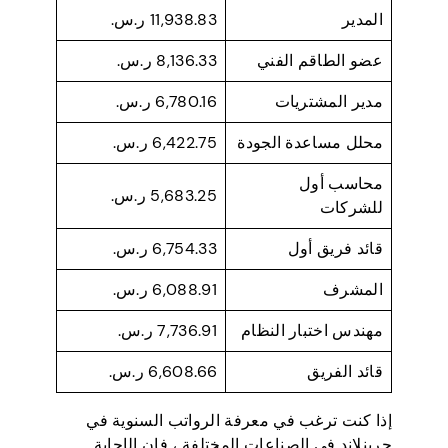
المدير
11,938.83 ر.س.
عضو الطاقم الفني
8,136.33 ر.س.
مدير المشتريات
6,780.16 ر.س.
محلل مساعدة الجودة
6,422.75 ر.س.
محاسب أول
5,683.25 ر.س.
للشركات
قائد فريق أول
6,754.33 ر.س.
المشرف
6,088.91 ر.س.
مهندس اختبار النظام
7,736.91 ر.س.
قائد الفريق
6,608.66 ر.س.
إذا كنت ترغب في معرفة الرواتب السنوية في
جرينلاند في الصناعات المختلفة ، فإن الإجابة