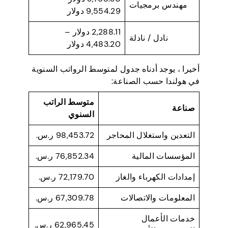
مهندس برمجيات
9,554.29 دولار
2,288.11 دولار –
نادل / نادلة
4,483.20 دولار
أخيرا ، يوجد أدناه جدول لمتوسط الرواتب السنوية
في هولندا حسب الصناعة:
متوسط الراتب
صناعة
السنوي
التعدين واستغلال المحاجر
98,453.72 ر.س.
المؤسسات المالية
76,852.34 ر.س.
إمدادات الكهرباء والغاز
72,179.70 ر.س.
المعلومات والاتصالات
67,309.78 ر.س.
خدمات الأعمال
62,965.45 ر.س.