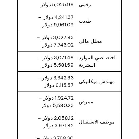
رقمي
5,025.96 دولار
4,241.37 دولار –
طبيب
9,961.09 دولار
3,027.83 دولار –
محلل مالي
7,743.02 دولار
اختصاصي الموارد
3,071.46 دولار –
البشرية
5,581.59 دولار
3,342.83 دولار –
مهندس ميكانيكي
6,115.57 دولار
1,924.72 دولار –
ممرض
5,580.23 دولار
2,058.12 دولار –
موظف الاستقبال
3,971.82 دولار
3,768.30 دولار –