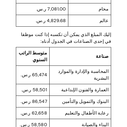
محام
7,081.00 ر.س.
عالم
4,829.68 ر.س.
إليك المبلغ الذي يمكن أن تكسبه إذا كنت موظفا
في إحدى الصناعات في الجدول أدناه:
متوسط الراتب
صناعة
السنوي
المحاسبة والإدارة والموارد
65,474 ر.س.
البشرية
العمارة والفنون الإبداعية
58,501 ر.س.
البنوك والتمويل والتأمين
86,547 ر.س.
رعاية الأطفال والتعليم
62,658 ر.س.
البناء والصيانة
58,580 ر.س.