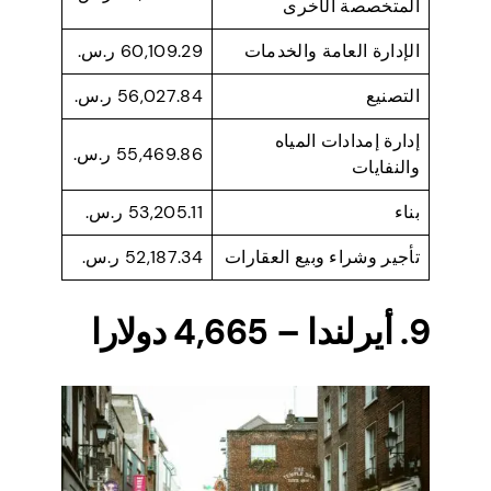
المتخصصة الأخرى
الإدارة العامة والخدمات
60,109.29 ر.س.
التصنيع
56,027.84 ر.س.
إدارة إمدادات المياه
55,469.86 ر.س.
والنفايات
بناء
53,205.11 ر.س.
تأجير وشراء وبيع العقارات
52,187.34 ر.س.
9. أيرلندا – 4,665 دولارا