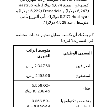
كوبنهاغن ، بمبلغ 5,674 دولارا. يليه Taastrup
(5,247 دولارا) و Fredericia (5,222 دولارا) و
Helsingør (5,217 دولارا). تأتي ألبورغ بأدنى
متوسط ، عند 4,528 دولارا “.
كم يمكنك أن تكسب مقابل تقديم خدمات مختلفة
في الدنمارك؟ لنرى!
متوسط الراتب
المسمى الوظيفي
الشهري
الصرافين
2,047.69 ر.س.
المنظفون
2,193.95 ر.س.
5,558.02-
اطباء
10,238.45 دولار
متخصصو تكنولوجيا
3,656.59-
المعلومات
5,850.54 دولار