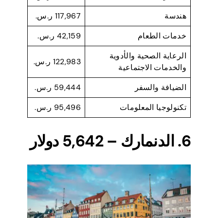
هندسة
117,967 ر.س.
خدمات الطعام
42,159 ر.س.
الرعاية الصحية والأدوية
122,983 ر.س.
والخدمات الاجتماعية
الضيافة والسفر
59,444 ر.س.
تكنولوجيا المعلومات
95,496 ر.س.
6. الدنمارك – 5,642 دولار