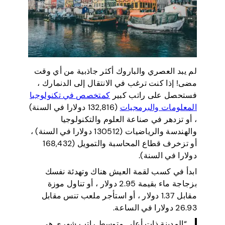
لم يبد العصري والباروك أكثر جاذبية من أي وقت
مضى! إذا كنت ترغب في الانتقال إلى الدنمارك ،
فستحصل على راتب كبير
كمتخصص في تكنولوجيا
المعلومات والبرمجيات
(132,816 دولارا في السنة)
، أو تزدهر في صناعة العلوم والتكنولوجيا
والهندسة والرياضيات (130512 دولارا في السنة) ،
أو تزخرف قطاع المحاسبة والتمويل (168,432
دولارا في السنة).
ابدأ في كسب لقمة العيش هناك وتهدئة نفسك
بزجاجة ماء بقيمة 2.95 دولار ، أو تناول موزة
مقابل 1.37 دولار ، أو استأجر ملعب تنس مقابل
26.93 دولارا في الساعة.
“المدينة ذات أعلى متوسط راتب شهري هي