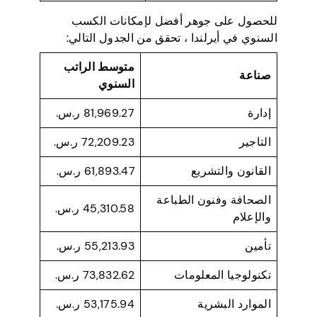
للحصول على جوهر أفضل لإمكانات الكسب
السنوي في أيرلندا ، تحقق من الجدول التالي:
متوسط الراتب
صناعة
السنوي
إدارة
81,969.27 ر.س.
التاجير
72,209.23 ر.س.
القانون والتشريع
61,893.47 ر.س.
الصحافة وفنون الطباعة
45,310.58 ر.س.
والإعلام
تأمين
55,213.93 ر.س.
تكنولوجيا المعلومات
73,832.62 ر.س.
الموارد البشرية
53,175.94 ر.س.