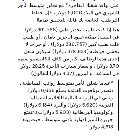
على نوافذ شقتك الفاخرة؟ مع تجاوز متوسط الأجر
الشهري في البلاد 5,000 دولار ، فإن خطط
الترطيب الخاصة بك قابلة للتحقيق تماما!
هذا إذا كنت طبيب تخدير طبي (391،568 دولارا
في السنة) يمكنه غفوة الآخرين بأمان ، أو طبيب
قلب بقلب كبير (386،757 دولارا) ، أو جراحا لا
يخشى خياطته (378،634 دولارا). سيكون شغل
إحدى هذه الوظائف أكثر من كاف للكابتشينو بقيمة
3.70 دولارا ، وأسعار سيارات الأجرة 28.25 دولارا
في الساعة ، والبنزين (4.37 دولارا للغالون).
“عندما يتعلق الأمر بمتوسط رواتب المقاطعة ،
تتصدر نونافوت القائمة بمبلغ 6,656 دولارا.
وتأتي في المرتبة التالية الأقاليم الشمالية
الغربية (6,620 دولارا) وألبرتا (6,134 دولارا)
وكولومبيا البريطانية (5,903 دولارات). تتمتع
جزيرة الأمير إدوارد بأدنى متوسط ، حيث يبلغ
4,613 دولارا “.