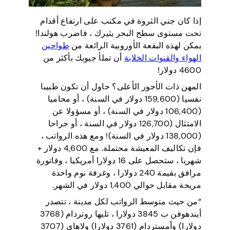
إذا كان جني الثروة في مكتب على ارتفاع أقدام
تحت مستوى سطح البحر يثيرك ، فاضرب هولندا!
يمكن لهذه البقعة الأوروبية الرائعة من
طواحين
الهواء والقنوات الخلابة
أن تملأ جيوبك بأكثر من
4600 دولار!
المهن ذات الأجور الأعلى؟ حاول أن تكون طبيبا
نفسيا (159,600 دولار في السنة) ، أو محاميا
(106,400 دولار في السنة) ، أو مسؤولا عن
الامتثال (126,700 دولار في السنة ، أو جراحا
(138,000 دولار في السنة)! ومع هذه الرواتب ،
فإن تكاليف المعيشة محتملة. مع 4,600 دولار +
شهريا ، ستحصل على 16 دولارا أمريكيا ، وفاتورة
مرافق بقيمة 240 دولارا ، وغرفة نوم واحدة
مريحة مقابل حوالي 1,400 دولار في الشهر.
“من حيث متوسط الرواتب لكل مدينة ، تتصدر
أيندهوفن ب 3845 دولارا ، تليها روتردام (3768
دولارا) وأمستردام (3761 دولارا) ولاهاي (3707