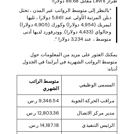
طراز Levi’s مقابل 88.68 دولارا!
“بالنظر إلى متوسط الرواتب عبر المدن ، تحتل
دبلن المرتبة الأولى عند 5,661 دولارا ، تليها
ليمريك (4,954 دولارا) وكورك (4,905 دولارا)
وجالواي (4,433 دولارا). ووترفورد لديها أدنى
متوسط ، عند 3,234 دولارا “.
يمكنك العثور على مزيد من المعلومات حول
متوسط الرواتب الشهرية في أيرلندا في الجدول
أدناه:
متوسط الراتب
المسمى الوظيفي
الشهري
مراقب الحركة الجوية
9,346.54 ر.س.
مدير مركز الاتصال
12,803.36 ر.س.
الرئيس التنفيذي
14,187.18 ر.س.