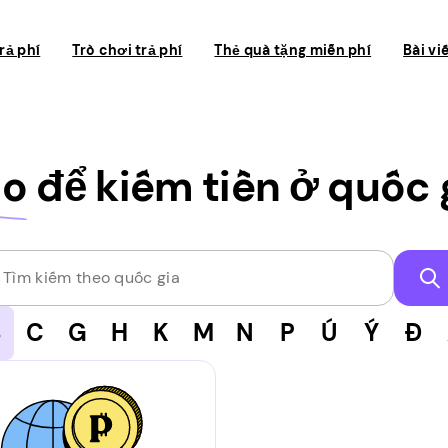
rả phí
Trò chơi trả phí
Thẻ quà tặng miễn phí
Bài vi
ào
để kiếm tiền ở quốc 
Tìm kiếm theo quốc gia
B
C
G
H
K
M
N
P
Ú
Ý
Đ