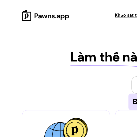
Skip
to
Khảo sát t
content
Làm thế n