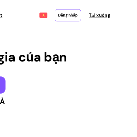
ết
Tải xuống
Đăng nhập
gia của bạn
Ả