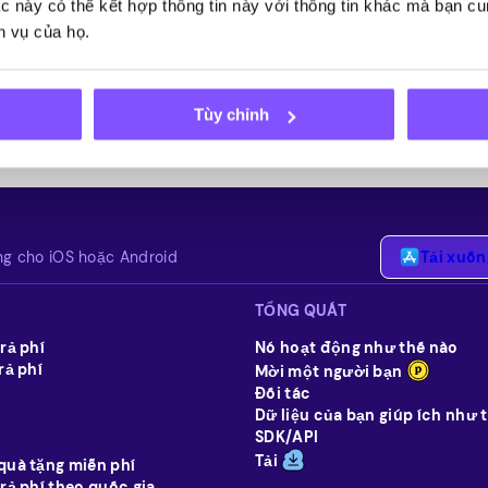
tác này có thể kết hợp thông tin này với thông tin khác mà bạn c
h vụ của họ.
Gửi
Tùy chỉnh
ng cho iOS hoặc Android
Tải xuốn
TỔNG QUÁT
rả phí
Nó hoạt động như thế nào
rả phí
Mời một người bạn
Đối tác
Dữ liệu của bạn giúp ích như 
SDK/API
Tải
quà tặng miễn phí
trả phí theo quốc gia