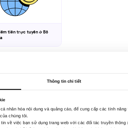
iếm tiền trực tuyến ở Bồ
a
Liên hệ với chúng tôi
Thông tin chi tiết
.app, let us know here.
kie
cá nhân hóa nội dung và quảng cáo, để cung cấp các tính năng 
của chúng tôi.
 tin về việc bạn sử dụng trang web với các đối tác truyền thông