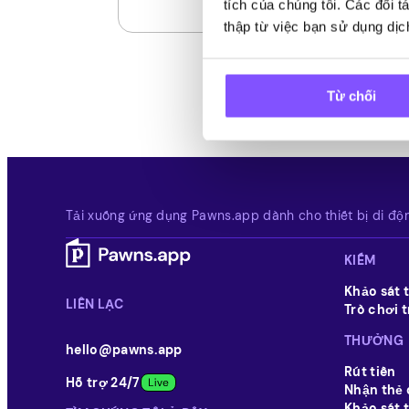
tích của chúng tôi. Các đối 
thập từ việc bạn sử dụng dịc
Từ chối
Tải xuống ứng dụng Pawns.app dành cho thiết bị di độ
KIẾM
Khảo sát t
LIÊN LẠC
Trò chơi t
THƯỞNG
hello@pawns.app
Rút tiền
Hỗ trợ 24/7
Nhận thẻ 
Khảo sát 