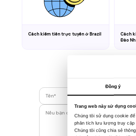
Cách kiếm tiền trực tuyến ở Brazil
Cách k
Đào Nh
Đồng ý
Tên
Email
If you have any questions regarding Pawns
Trang web này sử dụng coo
Chúng tôi sử dụng cookie để 
phân tích lưu lượng truy cập 
Chúng tôi cũng chia sẻ thông