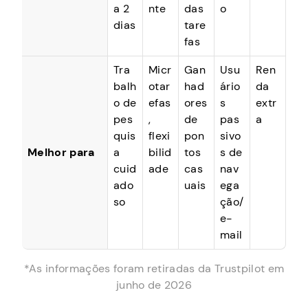
a 2
nte
das
o
dias
tare
fas
Tra
Micr
Gan
Usu
Ren
balh
otar
had
ário
da
o de
efas
ores
s
extr
pes
,
de
pas
a
quis
flexi
pon
sivo
Melhor para
a
bilid
tos
s de
cuid
ade
cas
nav
ado
uais
ega
so
ção/
e-
mail
*As informações foram retiradas da Trustpilot em
junho de 2026