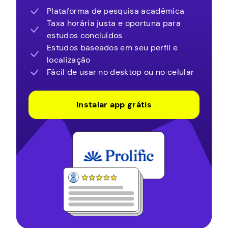
Plataforma de pesquisa acadêmica
Taxa horária justa e oportuna para
estudos concluídos
Estudos baseados em seu perfil e
localização
Fácil de usar no desktop ou no celular
Instalar app grátis