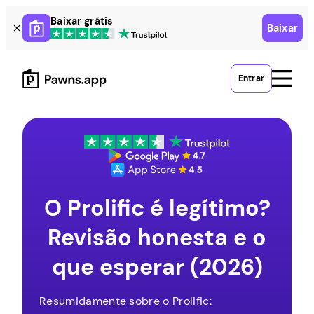
Skip
Baixar grátis
Baixar
to
content
Entrar
O Prolific é legítimo?
Revisão honesta e o
que esperar (2026)
Resumidamente sobre o Prolific: