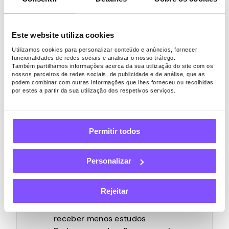
para pesquisas científicas reais
A maioria dos estudos paga acima
da taxa horária mínima
Este website utiliza cookies
Muitas pesquisas envolvem
Utilizamos cookies para personalizar conteúdo e anúncios, fornecer
psicologia, tomada de decisão e
funcionalidades de redes sociais e analisar o nosso tráfego.
Também partilhamos informações acerca da sua utilização do site com os
comportamento social
nossos parceiros de redes sociais, de publicidade e de análise, que as
podem combinar com outras informações que lhes forneceu ou recolhidas
por estes a partir da sua utilização dos respetivos serviços.
Permitir todos
Contras do Prolific
Personalizar
O número de estudos disponíveis
pode variar de um dia para o outro
Rejeitar
Usuários fora das principais
regiões de pesquisa ou fora podem
receber menos estudos