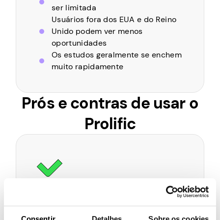
ser limitada
Usuários fora dos EUA e do Reino
Unido podem ver menos
oportunidades
Os estudos geralmente se enchem
muito rapidamente
Prós e contras de usar o
Prolific
Prós do Prolific
Prolific tem a confiança das
melhores universidades e é usado
Consentir
Detalhes
Sobre os cookies