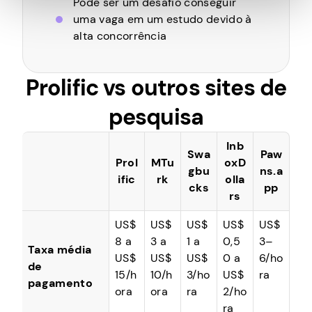
Pode ser um desafio conseguir
uma vaga em um estudo devido à
alta concorrência
Prolific vs outros sites de
pesquisa
Inb
Swa
Paw
Prol
MTu
oxD
gbu
ns.a
ific
rk
olla
cks
pp
rs
US$
US$
US$
US$
US$
8 a
3 a
1 a
0,5
3–
Taxa média
US$
US$
US$
0 a
6/ho
de
15/h
10/h
3/ho
US$
ra
pagamento
ora
ora
ra
2/ho
ra