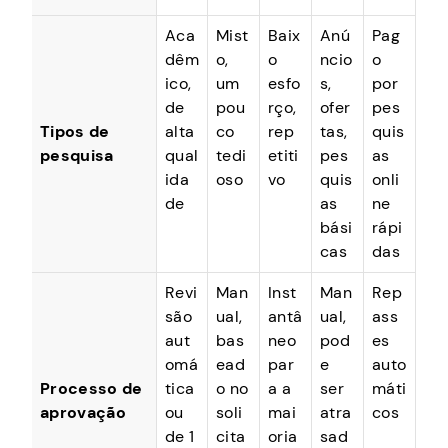
Aca
Mist
Baix
Anú
Pag
dêm
o,
o
ncio
o
ico,
um
esfo
s,
por
de
pou
rço,
ofer
pes
Tipos de
alta
co
rep
tas,
quis
pesquisa
qual
tedi
etiti
pes
as
ida
oso
vo
quis
onli
de
as
ne
bási
rápi
cas
das
Revi
Man
Inst
Man
Rep
são
ual,
antâ
ual,
ass
aut
bas
neo
pod
es
omá
ead
par
e
auto
Processo de
tica
o no
a a
ser
máti
aprovação
ou
soli
mai
atra
cos
de 1
cita
oria
sad