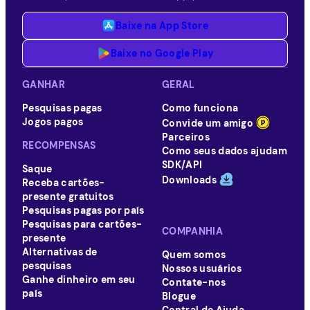
Baixe na App Store
Baixe no Google Play
GANHAR
GERAL
Pesquisas pagas
Como funciona
Jogos pagos
Convide um amigo
Parceiros
RECOMPENSAS
Como seus dados ajudam
SDK/API
Saque
Downloads
Receba cartões-
presente gratuitos
Pesquisas pagas por país
Pesquisas para cartões-
COMPANHIA
presente
Alternativas de
Quem somos
pesquisas
Nossos usuários
Ganhe dinheiro em seu
Contate-nos
país
Blogue