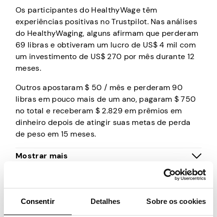
Os participantes do HealthyWage têm
experiências positivas no Trustpilot. Nas análises
do HealthyWaging, alguns afirmam que perderam
69 libras e obtiveram um lucro de US$ 4 mil com
um investimento de US$ 270 por mês durante 12
meses.
Outros apostaram $ 50 / mês e perderam 90
libras em pouco mais de um ano, pagaram $ 750
no total e receberam $ 2.829 em prêmios em
dinheiro depois de atingir suas metas de perda
de peso em 15 meses.
De um modo geral, com base nas avaliações do
Mostrar mais
HealthyWage, o serviço é legítimo e a maioria das
avaliações negativas são mais sobre o processo
ou casos extremos, suas comissões ou
reclamações por não querer seguir as regras.
Consentir
Detalhes
Sobre os cookies