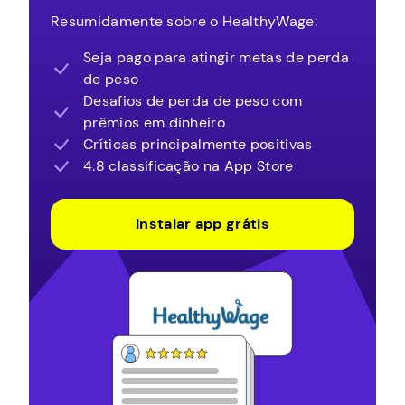
Resumidamente sobre o HealthyWage:
Seja pago para atingir metas de perda
de peso
Desafios de perda de peso com
prêmios em dinheiro
Críticas principalmente positivas
4.8 classificação na App Store
Instalar app grátis