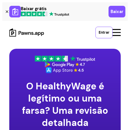
Skip
Baixar grátis
Baixar
to
content
Entrar
O HealthyWage é
legítimo ou uma
farsa? Uma revisão
detalhada