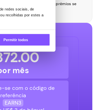
xtra como dinheiro, pontos ou prémios se
e redes sociais, de
 aos teus amigos ou familiares
ou recolhidas por estes a
Permitir todos
372.00
por mês
e-se com o código de
referência
EARN3