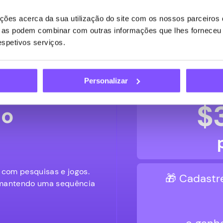
São uma excelente forma
oferecem incentivos e
ões acerca da sua utilização do site com os nossos parceiros d
quenos mimos
referires a plataforma
ue as podem combinar com outras informações que lhes forneceu 
respetivos serviços.
nhos com
Personalizar
$
do
 com pesquisas e jogos.
🎁 Cadastr
 mantendo uma sequência