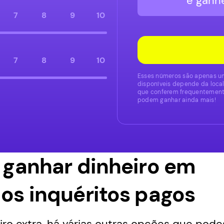
e ganh
7
8
9
10
7
8
9
10
Esses números são apenas um
disponíveis depende da local
que conferem frequentemente
podem ganhar ainda mais!
 ganhar dinheiro em
os inquéritos pagos
iro extra, há várias outras opções que pod