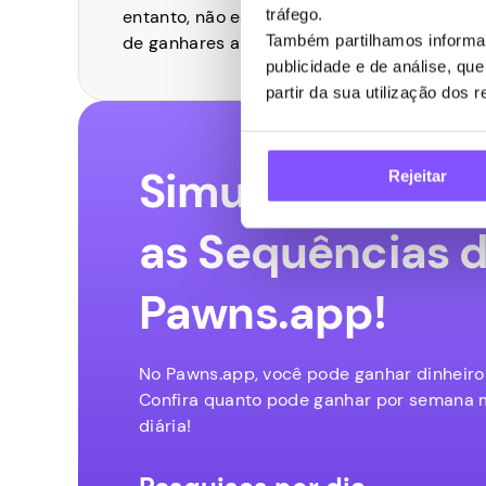
tráfego.
entanto, não esperes ficar rico com eles. 
Também partilhamos informaç
de ganhares algum dinheiro extra com pe
publicidade e de análise, q
partir da sua utilização dos 
Simule Seus Ga
Rejeitar
as Sequências 
Pawns.app!
No Pawns.app, você pode ganhar dinheiro
Confira quanto pode ganhar por semana
diária!