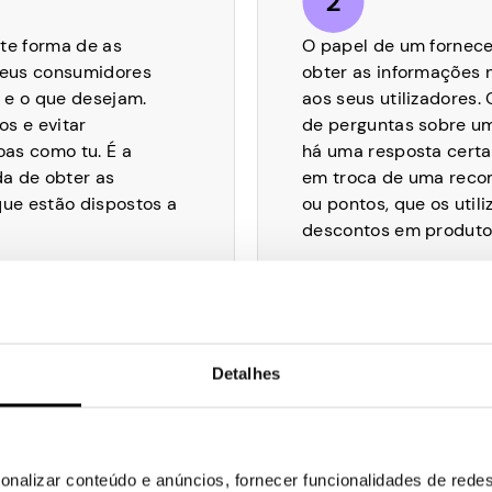
te forma de as
O papel de um fornece
seus consumidores
obter as informações 
 e o que desejam.
aos seus utilizadores.
s e evitar
de perguntas sobre um
as como tu. É a
há uma resposta certa
da de obter as
em troca de uma reco
que estão dispostos a
ou pontos, que os util
descontos em produtos
Detalhes
nidade em que todos
As tuas recompensas 
so sobre os seus
do número de inquérit
onalizar conteúdo e anúncios, fornecer funcionalidades de redes
um dinheiro extra. No
demográfico a que pe