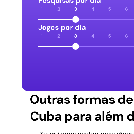
Pesquisas por dia
1
2
3
4
5
6
Pesquisas por dia
Jogos por dia
1
2
3
4
5
6
Jogos por dia
Outras formas de
Cuba para além d
Se quiseres ganhar mais dinhe