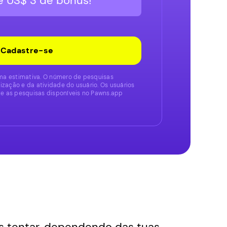
e US$ 3 de bônus!
Cadastre-se
a estimativa. O número de pesquisas
ização e da atividade do usuário. Os usuários
 as pesquisas disponíveis no Pawns.app
es tentar, dependendo das tuas