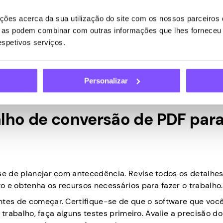
 em documentos do Word. A prática mais comum é usar um
ões acerca da sua utilização do site com os nossos parceiros d
para a tarefa. Outro método é o conversor online. Para es
ue as podem combinar com outras informações que lhes forneceu 
um site e selecionando o formato de arquivo para o qual 
respetivos serviços.
umento do Word para download.
zadas e online não estejam à altura da tarefa. Nesse caso
, verificando o PDF e replicando seu conteúdo em um do
Personalizar
balho de conversão de PDF par
-se de planejar com antecedência. Revise todos os detalhe
to e obtenha os recursos necessários para fazer o trabalho.
ntes de começar. Certifique-se de que o software que você
o trabalho, faça alguns testes primeiro. Avalie a precisão do