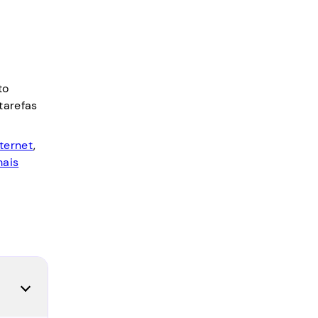
to
tarefas
ternet
,
mais