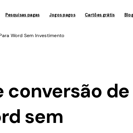
Pesquisas pagas
Jogos pagos
Cartões grátis
Blo
Para Word Sem Investimento
e conversão de
ord sem