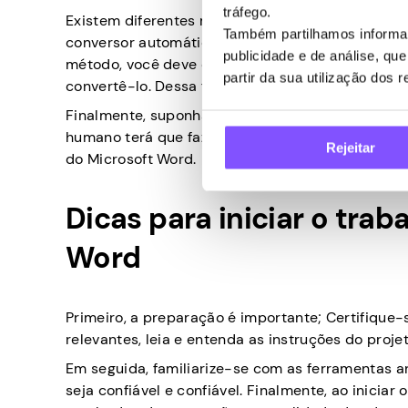
tráfego.
Existem diferentes maneiras de converter PDFs
Também partilhamos informaç
conversor automático projetado especificamente 
publicidade e de análise, q
método, você deve começar enviando o PDF para 
partir da sua utilização dos 
convertê-lo. Dessa forma, o site gerará um doc
Finalmente, suponha que as alternativas automati
humano terá que fazer a conversão manualmente
Rejeitar
do Microsoft Word.
Dicas para iniciar o tra
Word
Primeiro, a preparação é importante; Certifique
relevantes, leia e entenda as instruções do proje
Em seguida, familiarize-se com as ferramentas a
seja confiável e confiável. Finalmente, ao iniciar 