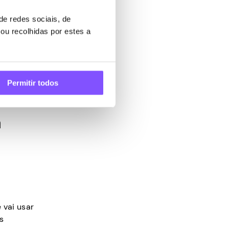
e redes sociais, de
te
ou recolhidas por estes a
deseja
, um ser
cumento
Permitir todos
a
s
 vai usar
s