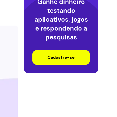
Ganhe dinheiro
testando
aplicativos, jogos
e respondendo a
pesquisas
Cadastre-se