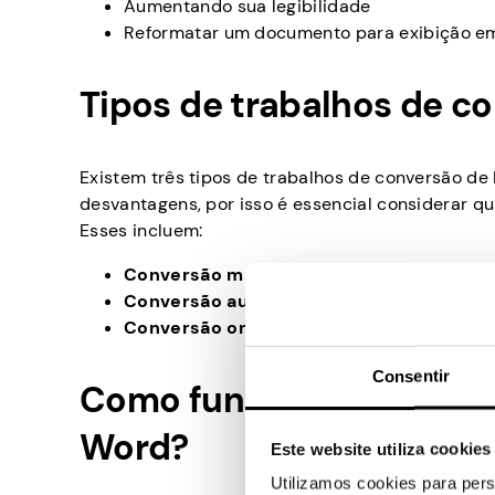
Aumentando sua legibilidade
Reformatar um documento para exibição em
Tipos de trabalhos de c
Existem três tipos de trabalhos de conversão d
desvantagens, por isso é essencial considerar q
Esses incluem:
Conversão manual:
Requer a entrada manu
Conversão automatizada:
Usa software es
Conversão online:
Funciona por meio de se
Consentir
Como funcionam os trab
Word?
Este website utiliza cookies
Utilizamos cookies para pers