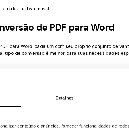
 um dispositivo móvel
onversão de PDF para Word
e PDF para Word, cada um com seu próprio conjunto de van
ual tipo de conversão é melhor para suas necessidades espe
al dos dados do PDF no Word.
pecializado para converter o PDF em um documento do Wo
rviços online que oferecem várias opções de conversão.
Detalhes
alhos de conversão de PDF p
onalizar conteúdo e anúncios, fornecer funcionalidades de redes