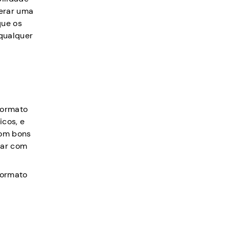
gerar uma
que os
qualquer
formato
icos, e
com bons
tar com
formato