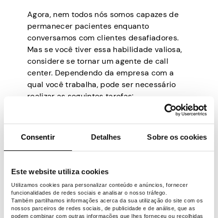
Agora, nem todos nós somos capazes de
permanecer pacientes enquanto
conversamos com clientes desafiadores.
Mas se você tiver essa habilidade valiosa,
considere se tornar um agente de call
center. Dependendo da empresa com a
qual você trabalha, pode ser necessário
realizar as seguintes tarefas:
Ajude as pessoas com suas reservas
de viagens
Consentir
Detalhes
Sobre os cookies
Ajude as pessoas a usar software e
aplicativos online
Responda a perguntas sobre sinistros
Este website utiliza cookies
de seguros
Resolva problemas de computador e
Utilizamos cookies para personalizar conteúdo e anúncios, fornecer
funcionalidades de redes sociais e analisar o nosso tráfego.
hardware
Também partilhamos informações acerca da sua utilização do site com os
nossos parceiros de redes sociais, de publicidade e de análise, que as
Como agente de call center, você fará o
podem combinar com outras informações que lhes forneceu ou recolhidas