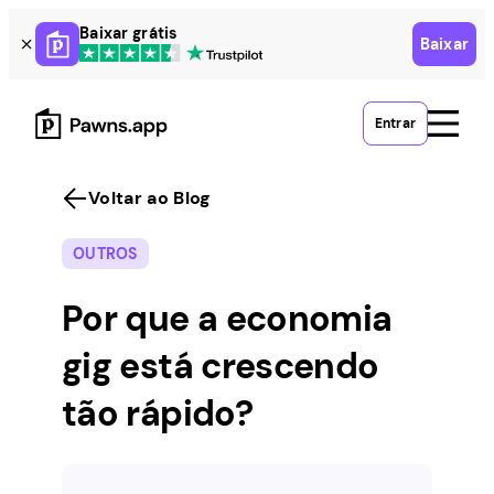
Skip
Baixar grátis
Baixar
to
content
Entrar
Voltar ao Blog
OUTROS
Por que a economia
gig está crescendo
tão rápido?