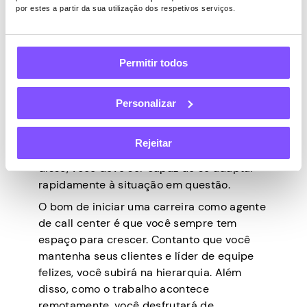
por estes a partir da sua utilização dos respetivos serviços.
acima por telefone. Naturalmente, a
empresa fornecerá treinamento e recursos
informativos. No entanto, o período de
Permitir todos
treinamento geralmente é curto, permitindo
que você comece a atender chamadas em
uma semana.
Personalizar
Você florescerá neste trabalho se possuir
excelentes habilidades sociais. Você deve
Rejeitar
saber se comunicar e ouvir bem. Além
disso, você deve ser capaz de se adaptar
rapidamente à situação em questão.
O bom de iniciar uma carreira como agente
de call center é que você sempre tem
espaço para crescer. Contanto que você
mantenha seus clientes e líder de equipe
felizes, você subirá na hierarquia. Além
disso, como o trabalho acontece
remotamente, você desfrutará de