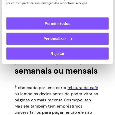
por estes a partir da sua utilização dos respetivos serviços.
Permitir todos
6. As assinaturas
Personalizar
pagas são perfeitas
Rejeitar
para recargas Joy
semanais ou mensais
É obcecado por uma certa
mistura de café
ou lambe os dedos antes de poder virar as
páginas do mais recente Cosmopolitan.
Mas ele também tem empréstimos
universitários para pagar, então ele não