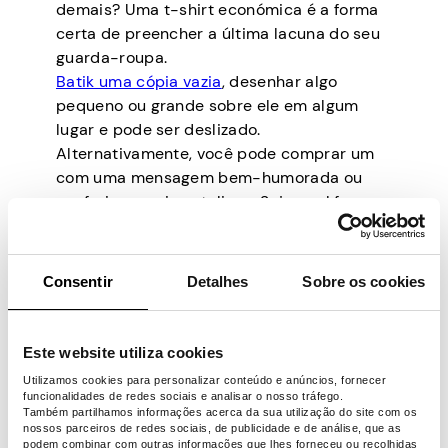
demais? Uma t-shirt económica é a forma
certa de preencher a última lacuna do seu
guarda-roupa.
Batik uma cópia vazia
, desenhar algo
pequeno ou grande sobre ele em algum
lugar e pode ser deslizado.
Alternativamente, você pode comprar um
com uma mensagem bem-humorada ou
conferir os mais natalinos. Seja qual for a
sua escolha, será muito apreciado, porque
as roupas novas são um presente
fantástico – sempre bem-vindo, sempre
Consentir
Detalhes
Sobre os cookies
um favorito.
Este website utiliza cookies
Utilizamos cookies para personalizar conteúdo e anúncios, fornecer
funcionalidades de redes sociais e analisar o nosso tráfego.
Também partilhamos informações acerca da sua utilização do site com os
nossos parceiros de redes sociais, de publicidade e de análise, que as
podem combinar com outras informações que lhes forneceu ou recolhidas