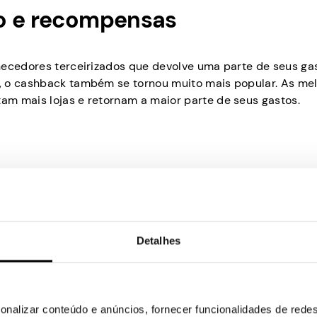
so e recompensas
necedores terceirizados que devolve uma parte de seus ga
, o cashback também se tornou muito mais popular. As me
am mais lojas e retornam a maior parte de seus gastos.
ntigos e populares. Ele suporta centenas de marcas e ser
 que retorna até 20% do que foi gasto. As recompensas sã
opções.
Detalhes
onalizar conteúdo e anúncios, fornecer funcionalidades de redes
gador