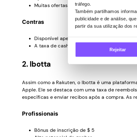
tráfego.
Muitas ofertas disponíveis
Também partilhamos informaç
publicidade e de análise, q
Contras
partir da sua utilização dos 
Disponível apenas em seis países
A taxa de cashback varia a cada mês
Rejeitar
2. Ibotta
Assim como a Rakuten, o Ibotta é uma plataforma
Apple. Ele se destaca com uma taxa de reembols
específicas e enviar recibos após a compra. As 
Profissionais
Bônus de inscrição de $ 5