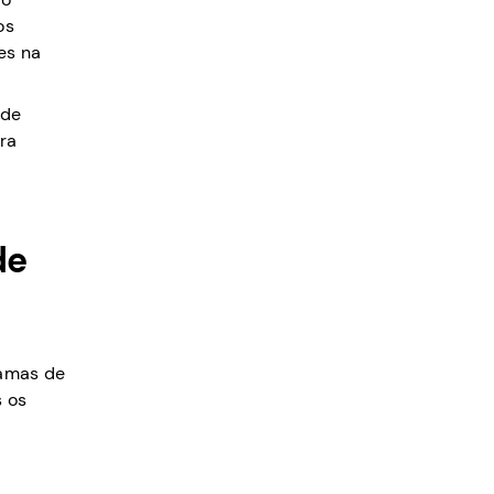
os
es na
 de
ra
de
ramas de
s os