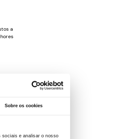
stos a
lhores
viços
o pagas
Sobre os cookies
 sociais e analisar o nosso