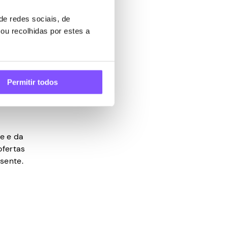
e redes sociais, de
ou recolhidas por estes a
Permitir todos
e e da
ofertas
sente.