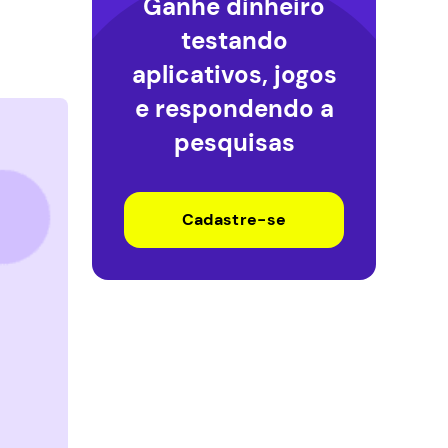
Ganhe dinheiro
testando
aplicativos, jogos
e respondendo a
pesquisas
Cadastre-se