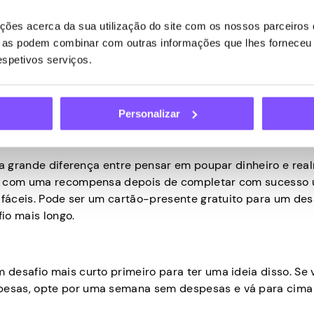
e você conseguir fazer isso, você definitivamente verá o
to!
ões acerca da sua utilização do site com os nossos parceiros d
ue as podem combinar com outras informações que lhes forneceu 
respetivos serviços.
avelmente está um pouco preocupado se você será capaz d
Personalizar
seus hábitos de consumo, provavelmente será assustador.
 você e aumentar suas chances de sucesso.
uma grande diferença entre pensar em poupar dinheiro e rea
sar com uma recompensa depois de completar com sucesso
 fáceis. Pode ser um cartão-presente gratuito para um des
io mais longo.
desafio mais curto primeiro para ter uma ideia disso. Se 
esas, opte por uma semana sem despesas e vá para cima 