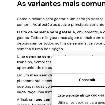
As variantes mais comun
Como o desafio sem gastar é um esforço pessoal
cumprir. Aqui estão as quatro principais variante
O fim de semana sem gastar é,
obviamente, a o
gastos. Todos nós gastamos algum dinheiro em 
depois saímos todos no fim de semana. Se você qu
semana é uma boa opção.
Uma
semana sem gastar
é um pouco mais compl
trabalho, comprar Starbucks todas as manhãs a c
oportunidade de esvaziar o seu frigorífico ou de
Em um
mês sem despesas
, as coisas estão fic
Consentir
planeamento e consideração cuidadosos. Não há
que pagar suas contas, comprar mantimentos, gás
nada, faça uma lista de coisas que você pode com
Este website utiliza cookies
Afinal, um
ano sem gastar
é a versão mais exige
Utilizamos cookies para pers