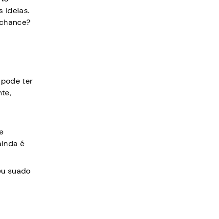
 ideias.
 chance?
 pode ter
te,
e
ainda é
.
eu suado
o