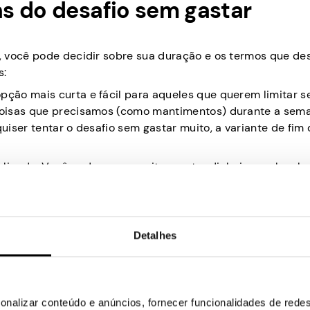
s do desafio sem gastar
, você pode decidir sobre sua duração e os termos que de
s:
pção mais curta e fácil para aqueles que querem limitar s
coisas que precisamos (como mantimentos) durante a sema
iser tentar o desafio sem gastar muito, a variante de fim
icado. Você pode querer evitar gastar dinheiro em lanche
aminho do trabalho, etc. No entanto, esta variante oferece
spensa.
ando sérias. Ao contrário das variantes mais curtas, requer
Detalhes
 como passar um mês sem dinheiro, então nem tente. Você
 e outros itens essenciais. Então, em vez de tentar não c
prar e fique longe de todo o resto.
nte do desafio sem gastar. É muito tempo sem fazer bem a 
onalizar conteúdo e anúncios, fornecer funcionalidades de redes