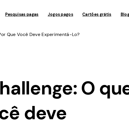
Pesquisas pagas
Jogos pagos
Cartões grátis
Blo
Por Que Você Deve Experimentá-Lo?
allenge: O que
ocê deve