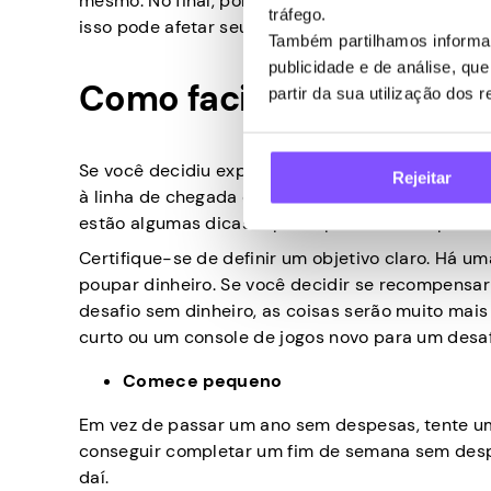
mesmo. No final, porém, compensa enormemente. S
tráfego.
isso pode afetar seu orçamento e hábitos de gas
Também partilhamos informaç
publicidade e de análise, q
Como facilitar
partir da sua utilização dos 
Se você decidiu experimentar, então você prov
Rejeitar
à linha de chegada com sucesso. Se você mudar 
estão algumas dicas rápidas para facilitar para
Certifique-se de definir um objetivo claro. Há 
poupar dinheiro. Se você decidir se recompen
desafio sem dinheiro, as coisas serão muito mais
curto ou um console de jogos novo para um desaf
Comece pequeno
Em vez de passar um ano sem despesas, tente um 
conseguir completar um fim de semana sem desp
daí.