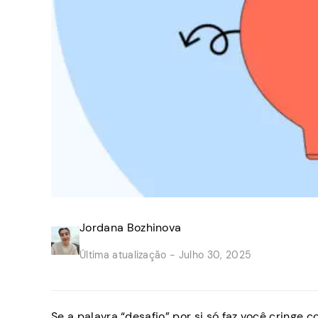
Jordana Bozhinova
Última atualização -
Julho 30, 2025
Se a palavra “desafio” por si só faz você cringe 