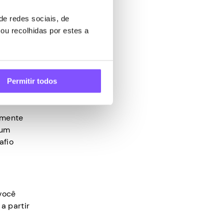
 quanto
e redes sociais, de
ou recolhidas por estes a
e chegar
Permitir todos
 Aqui
lmente
 um
afio
você
a partir