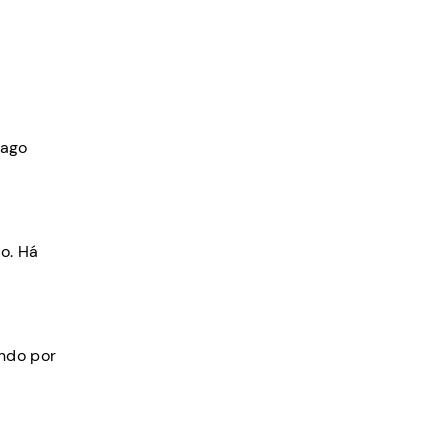
pago
o. Há
ando por