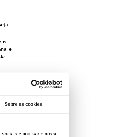
seja
eus
na, e
 de
s no
-lhe a
 um
Sobre os cookies
 terá
omprar
si
 sociais e analisar o nosso