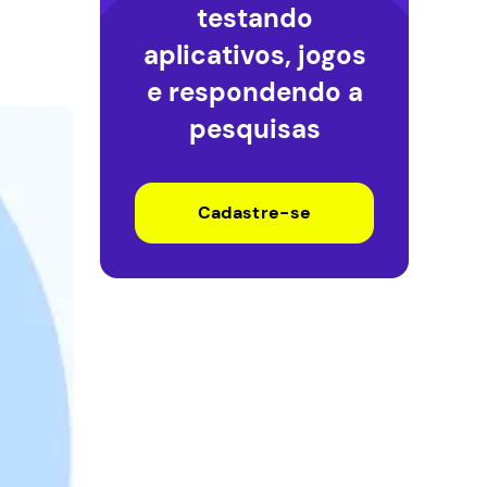
testando
aplicativos, jogos
e respondendo a
pesquisas
Cadastre-se