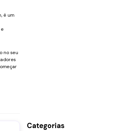
m, é um
 e
ão no seu
zadores
 começar
Categorias