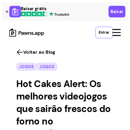
Skip
Baixar grátis
Baixar
to
content
Entrar
Voltar ao Blog
JOGOS
JOGOS
Hot Cakes Alert: Os
melhores videojogos
que sairão frescos do
forno no