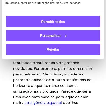
por estes a partir da sua utilização dos respetivos serviços.
outubro é o seu dia. É o momento em que
Cities: Skylines 2 é lançado, e você tem
bons motivos para estar animado! Você
pode projetar uma metrópole inteira
Permitir todos
enquanto descobre como seus planos
arquitetônicos afetam os moradores. E toda
Personalizar
a experiência de construção será super
realista e ilimitada – um grande presente
dos desenvolvedores do jogo.
Rejeitar
O jogo continua o legado de uma prequela
fantástica e está repleto de grandes
novidades. Por exemplo, permite uma maior
personalização. Além disso, você terá o
prazer de colocar estruturas fantásticas no
horizonte enquanto mexe com uma
simulação mais profunda. Parece que seria
uma excelente escolha para aqueles com
muita
inteligência espacial
que lhes