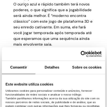
O ouriço azul e rápido também terá novos
poderes, o que significa que a jogabilidade
será ainda melhor. É “moderno encontra
clássico” com este jogo de plataforma 3D e
seu enredo cativante. Em suma, ele fará
você jogar temporada após temporada até
que esperamos que uma sequência ainda
mais envolvente saia.
7. Cidades: Skylines 2
Consentir
Detalhes
Sobre os cookies
Data de lançamento original:
24 de
outubro de 2023
Este website utiliza cookies
Plataformas:
PS5, Xbox Series X/S,
Utilizamos cookies para personalizar conteúdo e anúncios, fornecer
Microsoft Windows
funcionalidades de redes sociais e analisar o nosso tráfego.
Também partilhamos informações acerca da sua utilização do site com os
Se você sempre tendeu a fazer pequenas
nossos parceiros de redes sociais, de publicidade e de análise, que as
mudanças na paisagem ao seu redor, 24 de
podem combinar com outras informações que lhes forneceu ou recolhidas