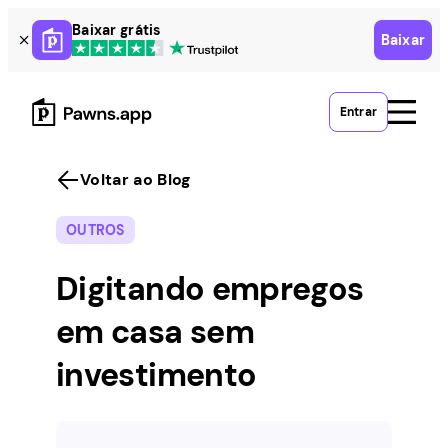
Skip
Baixar grátis
Baixar
to
content
Entrar
Voltar ao Blog
OUTROS
Digitando empregos
em casa sem
investimento