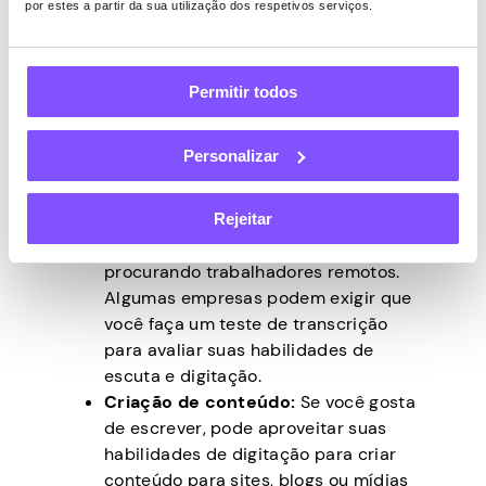
por estes a partir da sua utilização dos respetivos serviços.
de digitação para avaliar sua
velocidade e precisão.
Transcrição:
A transcrição diz
respeito à conversão de arquivos de
Permitir todos
áudio ou vídeo em documentos
escritos. Procure trabalhos de
Personalizar
transcrição em quadros de empregos
ou sites freelance. Você também
encontrará muitos provedores de
Rejeitar
serviços de transcrição on-line
procurando trabalhadores remotos.
Algumas empresas podem exigir que
você faça um teste de transcrição
para avaliar suas habilidades de
escuta e digitação.
Criação de conteúdo:
Se você gosta
de escrever, pode aproveitar suas
habilidades de digitação para criar
conteúdo para sites, blogs ou mídias