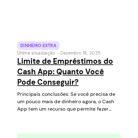
DINHEIRO EXTRA
Última atualização -
Dezembro 18, 2025
Limite de Empréstimos do
Cash App: Quanto Você
Pode Conseguir?
Principais conclusões: Se você precisa de
um pouco mais de dinheiro agora, o Cash
App tem um recurso que permite fazer
empréstimos de curto prazo diretamente
no seu celular. É uma maneira simples de
cobrir uma pequena despesa antes do…