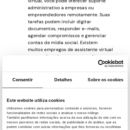
virtual, você pode oferecer suporte
administrativo a empresas ou
empreendedores remotamente. Suas
tarefas podem incluir digitar
documentos, responder e-mails,
agendar compromissos e gerenciar
contas de mídia social. Existem
muitos empregos de assistente virtual
em quadros de empregos e sites
freelance. Crie seu próprio site para
atrair clientes para mais exposição.
Entrada de dados:
Esse trabalho de
Consentir
Detalhes
Sobre os cookies
digitação envolve a inserção de
informações em bancos de dados,
planilhas ou outros softwares. Você
Este website utiliza cookies
pode encontrar vagas de entrada de
Utilizamos cookies para personalizar conteúdo e anúncios, fornecer
dados em quadros de empregos ou
funcionalidades de redes sociais e analisar o nosso tráfego.
Também partilhamos informações acerca da sua utilização do site com os
sites freelance. Algumas empresas
nossos parceiros de redes sociais, de publicidade e de análise, que as
podem exigir que você faça um teste
podem combinar com outras informações que lhes forneceu ou recolhidas