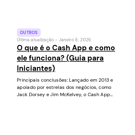
OUTROS
Última atualização -
Janeiro 8, 2026
O que é o Cash App e como
ele funciona? (Guia para
Iniciantes)
Principais conclusões: Lançado em 2013 e
apoiado por estrelas dos negócios, como
Jack Dorsey e Jim McKelvey, o Cash App
tem se tornado uma das ferramentas de
pagamento digital mais populares nos EUA.
Inicialmente uma carteira digital e serviço
de…