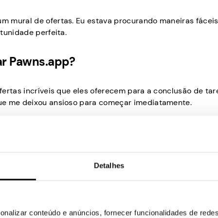
m mural de ofertas. Eu estava procurando maneiras fácei
tunidade perfeita.
ar Pawns.app?
ertas incríveis que eles oferecem para a conclusão de tar
que me deixou ansioso para começar imediatamente.
.app e como tem sido sua jornada?
Detalhes
tem sido bastante gratificante. Tudo funciona conforme o
onalizar conteúdo e anúncios, fornecer funcionalidades de redes