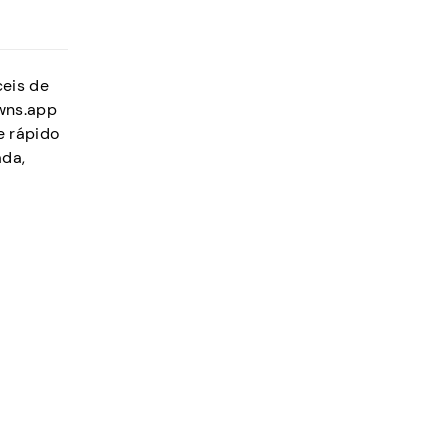
ceis de
awns.app
e rápido
ada,