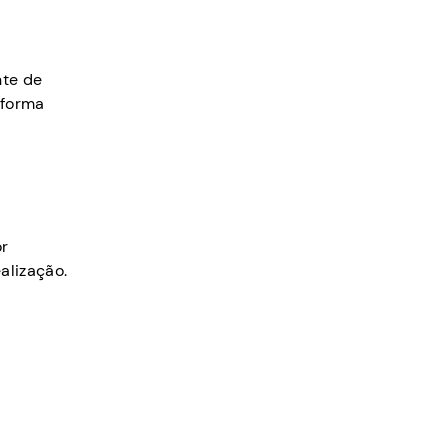
nte de
 forma
or
alização.