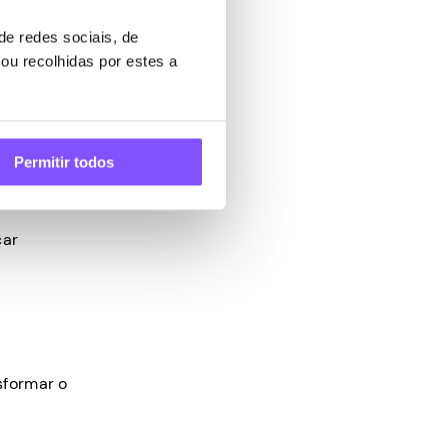
e redes sociais, de
ou recolhidas por estes a
ainda
Permitir todos
çar
sformar o