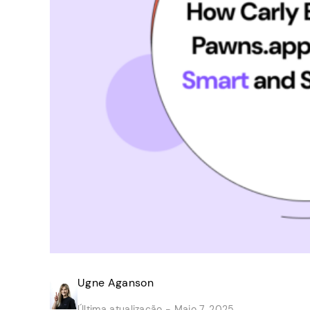
Ugne Aganson
Última atualização -
Maio 7, 2025