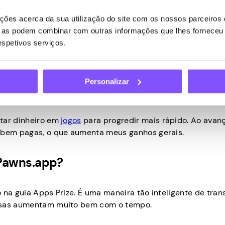
hos no aplicativo?
ões acerca da sua utilização do site com os nossos parceiros d
ue as podem combinar com outras informações que lhes forneceu 
respetivos serviços.
mado quando cheguei, e isso me levou a continuar e mirar 
Personalizar
 a maximizar seus ganhos?
star dinheiro em
jogos
para progredir mais rápido. Ao avan
s bem pagas, o que aumenta meus ganhos gerais.
 Pawns.app?
 na guia Apps Prize. É uma maneira tão inteligente de tran
ensas aumentam muito bem com o tempo.