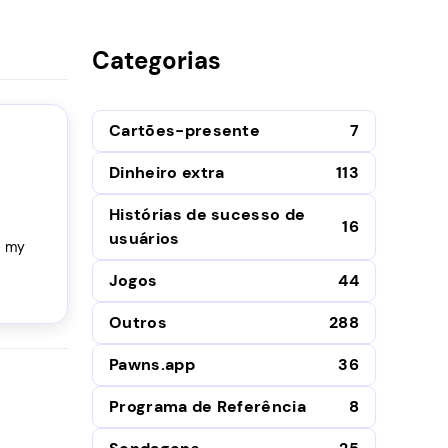
Categorias
Cartões-presente
7
Dinheiro extra
113
Histórias de sucesso de
16
usuários
s my
Jogos
44
Outros
288
Pawns.app
36
Programa de Referência
8