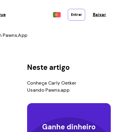
gue
Baixar
Entrar
om Pawns.app
Neste artigo
Conheça Carly Oetker
Usando Pawns.app
Ganhe dinheiro