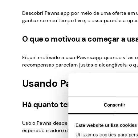
Descobri Pawns.app por meio de uma oferta em u
ganhar no meu tempo livre, e essa parecia a opor
O que o motivou a começar a us
Fiquei motivado a usar Pawns.app quando vi as of
recompensas pareciam justas e alcançáveis, o 
Usando Pawns.app
Há quanto tempo você usa Pawns
Consentir
Uso o Pawns desde dezembro de 2024. A jornada 
Este website utiliza cookies
esperado e adoro como é fácil sacar.
Utilizamos cookies para pers