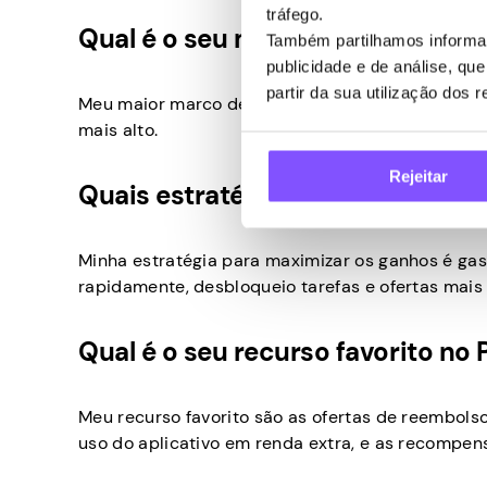
tráfego.
Qual é o seu maior marco de gan
Também partilhamos informaç
publicidade e de análise, q
partir da sua utilização dos 
Meu maior marco de ganhos é $ 13.50. Fiquei ani
mais alto.
Rejeitar
Quais estratégias ajudaram você
Minha estratégia para maximizar os ganhos é ga
rapidamente, desbloqueio tarefas e ofertas mai
Qual é o seu recurso favorito no
Meu recurso favorito são as ofertas de reembolso
uso do aplicativo em renda extra, e as recomp