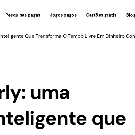
Pesquisas pagas
Jogos pagos
Cartões grátis
Blo
nteligente Que Transforma O Tempo Livre Em Dinheiro C
ly: uma
nteligente que