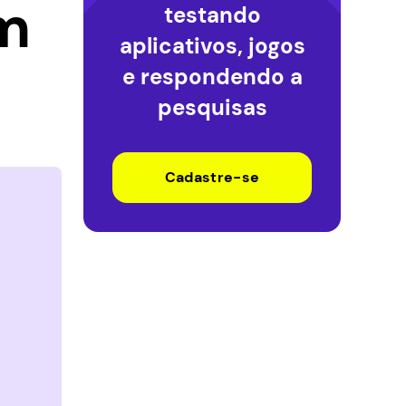
em
testando
aplicativos, jogos
e respondendo a
pesquisas
Cadastre-se