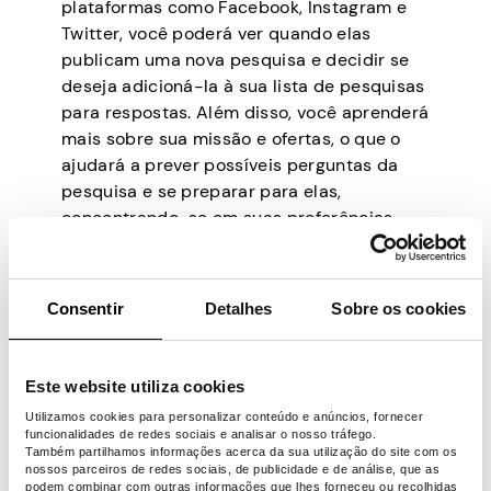
plataformas como Facebook, Instagram e
Twitter, você poderá ver quando elas
publicam uma nova pesquisa e decidir se
deseja adicioná-la à sua lista de pesquisas
para respostas. Além disso, você aprenderá
mais sobre sua missão e ofertas, o que o
ajudará a prever possíveis perguntas da
pesquisa e se preparar para elas,
concentrando-se em suas preferências.
5. Mantenha o foco na
Consentir
Detalhes
Sobre os cookies
questão em questão
Tornar-se um grande pesquisador
Este website utiliza cookies
geralmente se resume à sua capacidade de
Utilizamos cookies para personalizar conteúdo e anúncios, fornecer
se concentrar em uma pergunta de cada
funcionalidades de redes sociais e analisar o nosso tráfego.
Também partilhamos informações acerca da sua utilização do site com os
vez. Refletir sobre tudo o que a pesquisa
nossos parceiros de redes sociais, de publicidade e de análise, que as
pergunta de uma só vez é confuso e
podem combinar com outras informações que lhes forneceu ou recolhidas