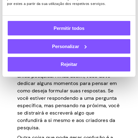
por estes a partir da sua utilização dos respetivos serviços.
absolutamente impossível. No entanto,
alguns optam por fazer isso porque querem
terminar o que começaram rapidamente.
Permitir todos
Mas acredite em nós, isso pode não ser tão
bom para eles a longo prazo.
Goste ou não, tocar a base com suas
Personalizar
crenças sobre um bem ou serviço leva
tempo. Não estamos sugerindo que você
Rejeitar
dedique toda a sua vida a preencher essa
única pesquisa. Ainda assim, você deve
dedicar alguns momentos para pensar em
como deseja formular suas respostas. Se
você estiver respondendo a uma pergunta
específica, mas pensando na próxima, você
se distrairá e escreverá algo que
confundirá a si mesmo e aos criadores da
pesquisa.
Outra coisa que pode gerar confusão é a