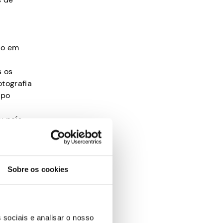
ão em
s os
otografia
ipo
 país.
o, pode
e irá
Sobre os cookies
no Japão.
ipo de
ituação.
 sociais e analisar o nosso