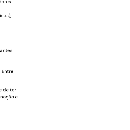
dores
íses),
.
tantes
m
 Entre
e de ter
inação e