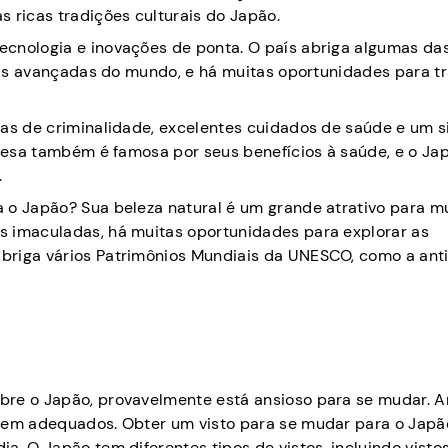
 ricas tradições culturais do Japão.
ecnologia e inovações de ponta. O país abriga algumas da
mais avançadas do mundo, e há muitas oportunidades para t
xas de criminalidade, excelentes cuidados de saúde e um 
ponesa também é famosa por seus benefícios à saúde, e o Ja
.
 o Japão? Sua beleza natural é um grande atrativo para m
s imaculadas, há muitas oportunidades para explorar as
briga vários Patrimônios Mundiais da UNESCO, como a ant
bre o Japão, provavelmente está ansioso para se mudar. A
agem adequados. Obter um visto para se mudar para o Japã
a. O Japão tem diferentes tipos de vistos, incluindo visto