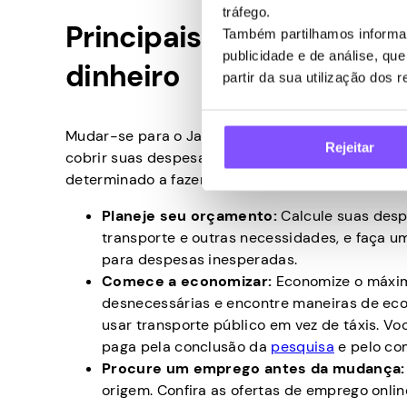
tráfego.
Principais passos: como
Também partilhamos informaç
publicidade e de análise, q
dinheiro
partir da sua utilização dos 
Mudar-se para o Japão sem dinheiro é uma tarefa 
Rejeitar
cobrir suas despesas de vida até encontrar um e
determinado a fazer a mudança, aqui estão algu
Planeje seu orçamento:
Calcule suas desp
transporte e outras necessidades, e faça um
para despesas inesperadas.
Comece a economizar:
Economize o máxim
desnecessárias e encontre maneiras de eco
usar transporte público em vez de táxis. 
paga pela conclusão da
pesquisa
e pelo com
Procure um emprego antes da mudança
origem. Confira as ofertas de emprego onli