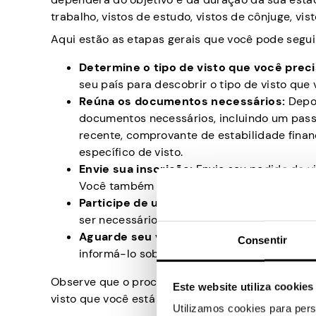
trabalho, vistos de estudo, vistos de cônjuge, vis
Aqui estão as etapas gerais que você pode segui
Determine o tipo de visto que você prec
seu país para descobrir o tipo de visto que
Reúna os documentos necessários:
Depoi
documentos necessários, incluindo um passap
recente, comprovante de estabilidade finan
específico de visto.
Envie sua inscrição:
Envie seu pedido de v
Você também pode precisar pagar uma taxa
Participe de uma entrevista (se necessár
ser necessário comparecer a uma entrevist
Aguarde seu visto:
Assim que o processame
Consentir
informá-lo sobre o resultado. Se sua inscri
Observe que o processo de obtenção de um visto
Este website utiliza cookies
visto que você está solicitando. É importante ver
Utilizamos cookies para pers