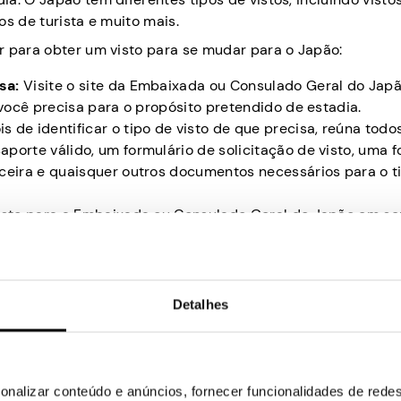
tos de turista e muito mais.
r para obter um visto para se mudar para o Japão:
isa:
Visite o site da Embaixada ou Consulado Geral do Jap
 você precisa para o propósito pretendido de estadia.
s de identificar o tipo de visto de que precisa, reúna todo
orte válido, um formulário de solicitação de visto, uma f
ceira e quaisquer outros documentos necessários para o t
isto para a Embaixada ou Consulado Geral do Japão em seu
 de inscrição.
io):
Dependendo do tipo de visto que você está solicitand
a na Embaixada ou Consulado Geral do Japão em seu país.
nto do seu pedido de visto for concluído, a parte relevant
Detalhes
ção for bem-sucedida, você receberá um visto para entrar 
 pode variar dependendo do seu país de residência e do t
ificar os requisitos e procedimentos específicos para sua s
onalizar conteúdo e anúncios, fornecer funcionalidades de redes