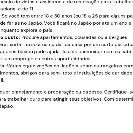
ínio de vistos e assistência de realocação para trabalha
cional e de TI.
:
Se você tem entre 18 e 30 anos (ou 18 a 25 para alguns pa
 de férias no Japão. Você ficará no Japão por até um ano e
enquanto explora o país.
o custo:
Procure apartamentos, pousadas ou albergues
ar surfar no sofá ou cuidar da casa por um curto período
aponês básico pode ajudá-lo a se comunicar com os habi
ir um emprego ou outras oportunidades.
is:
Várias organizações no Japão ajudam estrangeiros co
imentos, abrigos para sem-teto e instituições de caridade.
l.
equer planejamento e preparação cuidadosos. Certifique-s
ara trabalhar duro para atingir seus objetivos. Com determ
Japão.