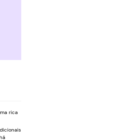
uma rica
dicionais
 há