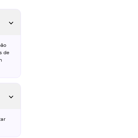
pão
s de
m
tar