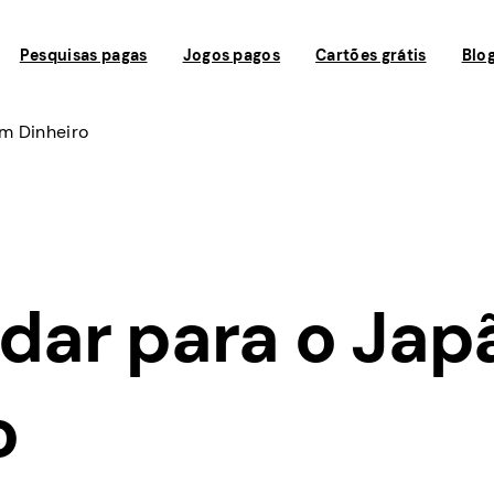
Pesquisas pagas
Jogos pagos
Cartões grátis
Blo
m Dinheiro
ar para o Jap
o