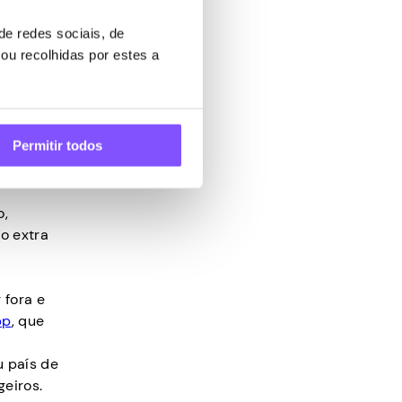
e redes sociais, de
ou recolhidas por estes a
s para
Permitir todos
á
o,
ro extra
 fora e
pp
, que
u país de
eiros.