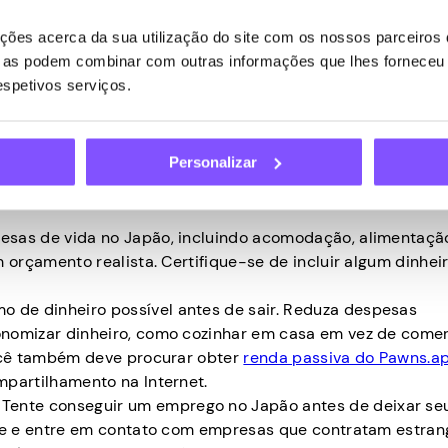
 se mudar para o Japão sem
ões acerca da sua utilização do site com os nossos parceiros d
ue as podem combinar com outras informações que lhes forneceu 
respetivos serviços.
difícil, pois você precisará de alguns recursos financeiro
Personalizar
mprego ou outras fontes de renda. No entanto, se você est
mas etapas que você pode seguir:
esas de vida no Japão, incluindo acomodação, alimentaçã
 orçamento realista. Certifique-se de incluir algum dinhei
o de dinheiro possível antes de sair. Reduza despesas
nomizar dinheiro, como cozinhar em casa em vez de comer
Você também deve procurar obter
renda passiva do Pawns.a
partilhamento na Internet.
:
Tente conseguir um emprego no Japão antes de deixar se
ne e entre em contato com empresas que contratam estrang