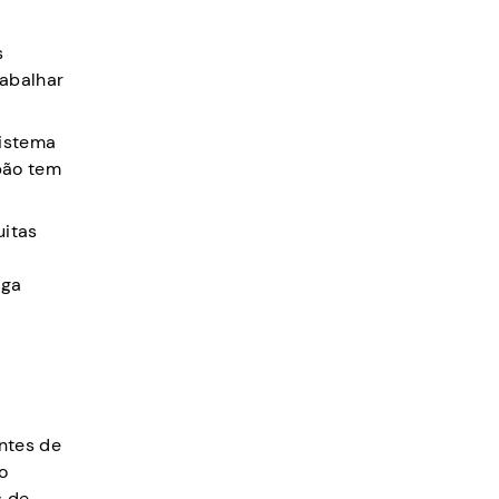
s
rabalhar
sistema
pão tem
uitas
iga
ntes de
o
s de