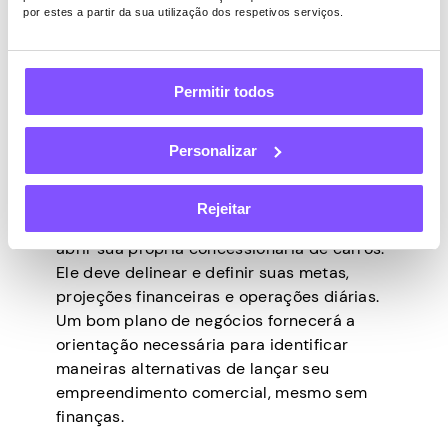
essencial para esforços eficazes de
por estes a partir da sua utilização dos respetivos serviços.
marketing e vendas. O objetivo é
determinar os dados demográficos do
cliente, psicográficos e comportamentos
Permitir todos
gerais de compra para ajudá-lo a adaptar
seu plano de negócios adequadamente.
Você deseja fornecer serviços de valor
Personalizar
agregado que ressoem com os clientes.
Um plano de negócios sólido funcionará
Rejeitar
como uma estrada até e depois de você
abrir sua própria concessionária de carros.
Ele deve delinear e definir suas metas,
projeções financeiras e operações diárias.
Um bom plano de negócios fornecerá a
orientação necessária para identificar
maneiras alternativas de lançar seu
empreendimento comercial, mesmo sem
finanças.