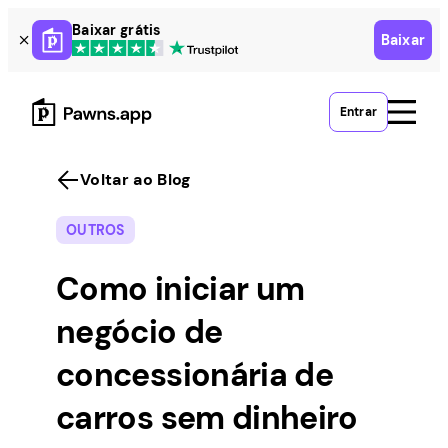
Skip
Baixar grátis
Baixar
to
content
Entrar
Voltar ao Blog
OUTROS
Como iniciar um
negócio de
concessionária de
carros sem dinheiro