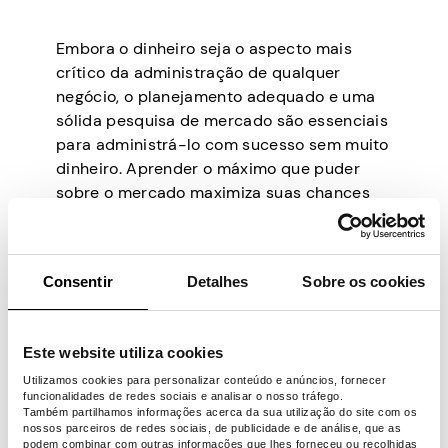
Embora o dinheiro seja o aspecto mais
crítico da administração de qualquer
negócio, o planejamento adequado e uma
sólida pesquisa de mercado são essenciais
para administrá-lo com sucesso sem muito
dinheiro. Aprender o máximo que puder
sobre o mercado maximiza suas chances
de sucesso.
Certifique-se de entender a indústria
automotiva, as condições do mercado local
Consentir
Detalhes
Sobre os cookies
e as preferências do cliente. A pesquisa
também ajuda a identificar potenciais
concorrentes, tendências e lacunas no
Este website utiliza cookies
mercado que você pode aproveitar para o
Utilizamos cookies para personalizar conteúdo e anúncios, fornecer
sucesso.
funcionalidades de redes sociais e analisar o nosso tráfego.
Também partilhamos informações acerca da sua utilização do site com os
Identificar seus clientes-alvo também é
nossos parceiros de redes sociais, de publicidade e de análise, que as
podem combinar com outras informações que lhes forneceu ou recolhidas