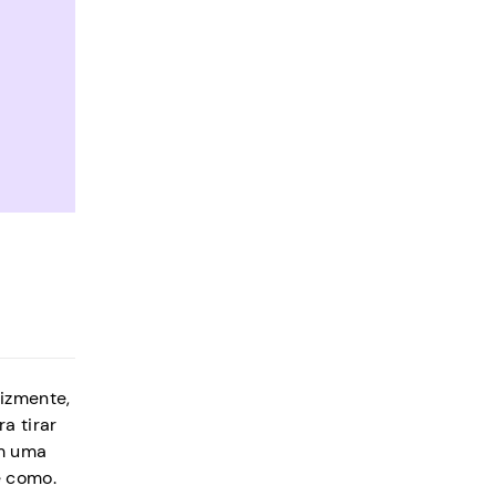
lizmente,
a tirar
em uma
e como.