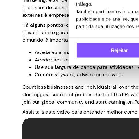
marketing, acompanhar as tendências, melhorar o 
tráfego.
precisam de suas opiniões e dados, que eles só 
Também partilhamos informaç
externas à empresa.
publicidade e de análise, q
Há alguns pontos-chave que merecem ser mencio
partir da sua utilização dos 
privacidade é garantida para todos os envolvid
o mundo, é importante notar que a Pawns.app NÃ
Rejeitar
Aceda ao armazenamento do seu PC ou sm
Aceder aos seus contactos, mensagens ou 
Use sua largura de banda para atividades il
Contêm spyware, adware ou malware
Countless businesses and individuals all over th
Our biggest source of pride is the fact that Pawns
join our global community and start earning on P
Assista a este vídeo para entender melhor como