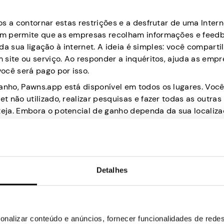
s a contornar estas restrições e a desfrutar de uma Intern
ém permite que as empresas recolham informações e feed
 da sua ligação à internet. A ideia é simples: você comparti
 site ou serviço. Ao responder a inquéritos, ajuda as empr
ocê será pago por isso.
ganho, Pawns.app está disponível em todos os lugares. Voc
t não utilizado, realizar pesquisas e fazer todas as outras
teja. Embora o potencial de ganho dependa da sua localiza
r algum dinheiro extra.”
Detalhes
árias contas de mídia social, usar serviços que não podem 
esmente obter um melhor negócio em determinados produto
para melhorar seus produtos, desenvolver melhores estra
onalizar conteúdo e anúncios, fornecer funcionalidades de redes