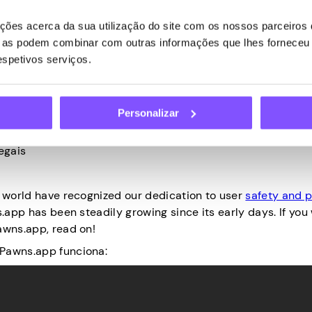
SEO, explorar novos mercados e muito mais. Para fazer iss
podem coletar se acessarem a Internet a partir de conexõe
ões acerca da sua utilização do site com os nossos parceiros d
ue as podem combinar com outras informações que lhes forneceu 
nados. Construímos todo o sistema de tal forma que a
respetivos serviços.
os. Como a segurança online é uma preocupação crescente
O é:
Personalizar
artphone
outros dados pessoais
egais
e world have recognized our dedication to user
safety and p
.app has been steadily growing since its early days. If you
awns.app, read on!
 Pawns.app funciona: