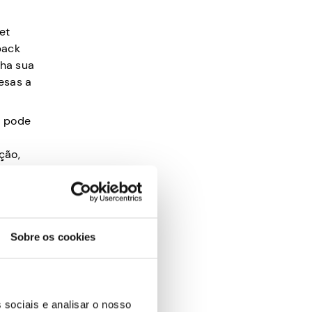
et
back
lha sua
esas a
ê pode
ção,
Sobre os cookies
acessar
s. As
tégias de
 sociais e analisar o nosso