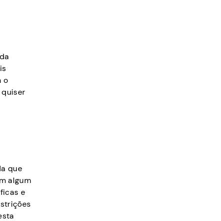
nda
is
m o
 quiser
da que
om algum
ficas e
strições
esta