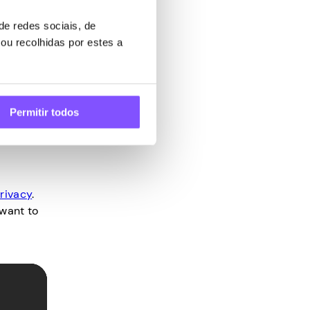
o, eles
s
e redes sociais, de
ou recolhidas por estes a
 em todo
Permitir todos
rivacy
.
 want to