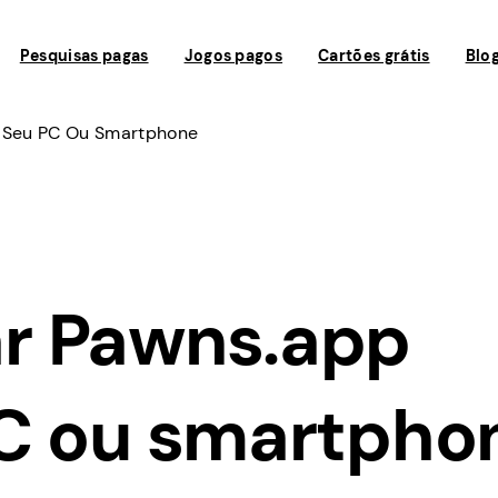
Pesquisas pagas
Jogos pagos
Cartões grátis
Blo
Seu PC Ou Smartphone
r Pawns.app
C ou smartpho