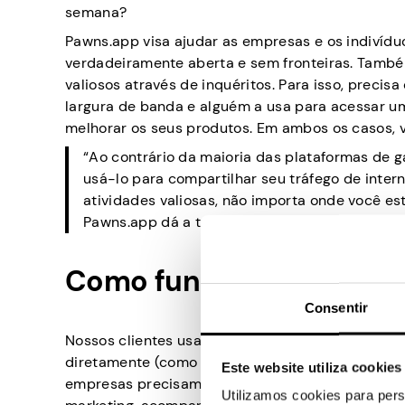
semana?
Pawns.app visa ajudar as empresas e os indivíduo
verdadeiramente aberta e sem fronteiras. Tamb
valiosos através de inquéritos. Para isso, precisa
largura de banda e alguém a usa para acessar um
melhorar os seus produtos. Em ambos os casos, v
“Ao contrário da maioria das plataformas de 
usá-lo para compartilhar seu tráfego de interne
atividades valiosas, não importa onde você es
Pawns.app dá a todos a oportunidade de ganha
Como funciona?
Consentir
Nossos clientes usam o serviço para gerenciar v
diretamente (como Netflix ou Spotify) ou simpl
Este website utiliza cookies
empresas precisam de serviços como Pawns.app 
Utilizamos cookies para pers