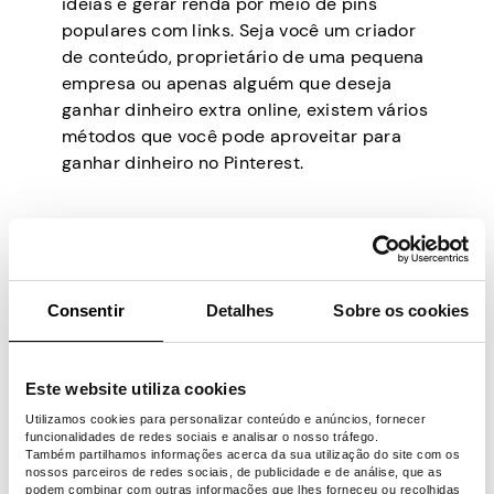
ideias e gerar renda por meio de pins
populares com links. Seja você um criador
de conteúdo, proprietário de uma pequena
empresa ou apenas alguém que deseja
ganhar dinheiro extra online, existem vários
métodos que você pode aproveitar para
ganhar dinheiro no Pinterest.
Método 1: Marketing
de afiliados
Consentir
Detalhes
Sobre os cookies
Se você está se perguntando como ganhar
dinheiro no Pinterest, o marketing de
Este website utiliza cookies
afiliados é uma ótima maneira de monetizar
Utilizamos cookies para personalizar conteúdo e anúncios, fornecer
sua presença. Tanto que mais
de 42% dos
funcionalidades de redes sociais e analisar o nosso tráfego.
Também partilhamos informações acerca da sua utilização do site com os
profissionais de marketing de afiliados
nossos parceiros de redes sociais, de publicidade e de análise, que as
usam o Pinterest para marketing de
podem combinar com outras informações que lhes forneceu ou recolhidas