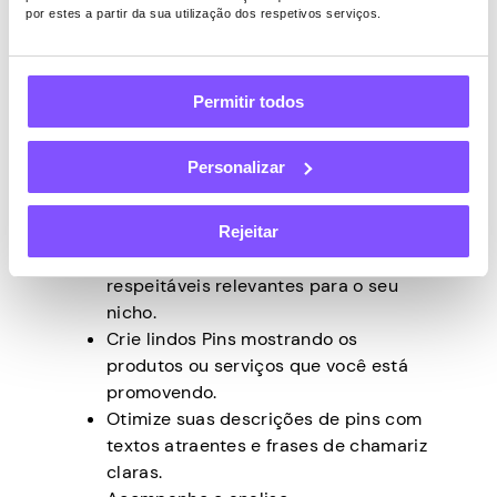
por estes a partir da sua utilização dos respetivos serviços.
afiliados. Quando os usuários clicam e
compram, você pode ganhar comissões
incorporando estrategicamente links
diretos de afiliados em suas descrições de
Permitir todos
pin ou postagens de blog.
Se você quiser experimentar o marketing
Personalizar
de afiliados, aqui está o que você deve
focar:
Rejeitar
Junte-se a programas de afiliados
respeitáveis relevantes para o seu
nicho.
Crie lindos Pins mostrando os
produtos ou serviços que você está
promovendo.
Otimize suas descrições de pins com
textos atraentes e frases de chamariz
claras.