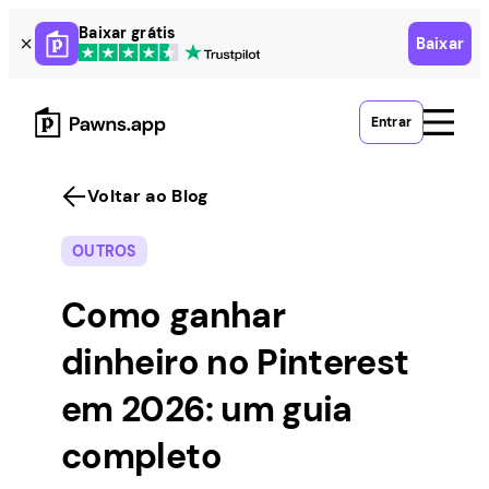
Skip
Baixar grátis
Baixar
to
content
Entrar
Voltar ao Blog
OUTROS
Como ganhar
dinheiro no Pinterest
em 2026: um guia
completo