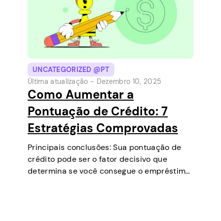
UNCATEGORIZED @PT
Última atualização -
Dezembro 10, 2025
Como Aumentar a
Pontuação de Crédito: 7
Estratégias Comprovadas
Principais conclusões: Sua pontuação de
crédito pode ser o fator decisivo que
determina se você consegue o empréstimo
que precisa, negocia taxas de juros mais
baixas, aluga um apartamento ou até
mesmo é um fator em algumas seleções de
emprego…