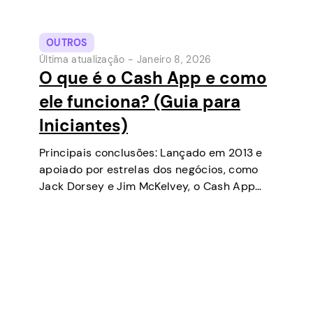
OUTROS
Última atualização -
Janeiro 8, 2026
O que é o Cash App e como
ele funciona? (Guia para
Iniciantes)
Principais conclusões: Lançado em 2013 e
apoiado por estrelas dos negócios, como
Jack Dorsey e Jim McKelvey, o Cash App
tem se tornado uma das ferramentas de
pagamento digital mais populares nos EUA.
Inicialmente uma carteira digital e serviço
de…