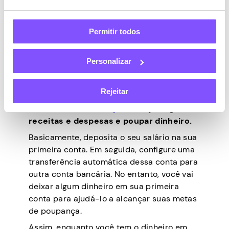
Orçamentação com
Permitir todos
dois bancos
Personalizar
Orçamentar com dois bancos é uma das
Rejeitar
estratégias orçamentais que utiliza
duas
contas bancárias separadas
para gerir
receitas e despesas e poupar dinheiro.
Basicamente, deposita o seu salário na sua
primeira conta. Em seguida, configure uma
transferência automática dessa conta para
outra conta bancária. No entanto, você vai
deixar algum dinheiro em sua primeira
conta para ajudá-lo a alcançar suas metas
de poupança.
Assim, enquanto você tem o dinheiro em