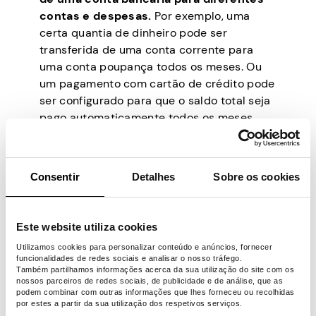
contas e despesas.
Por exemplo, uma
certa quantia de dinheiro pode ser
transferida de uma conta corrente para
uma conta poupança todos os meses. Ou
um pagamento com cartão de crédito pode
ser configurado para que o saldo total seja
pago automaticamente todos os meses.
Essa abordagem pode ajudá-lo a pagar
suas contas em dia, atingir suas metas de
economia e pagar suas dívidas de forma
Consentir
Detalhes
Sobre os cookies
eficiente, sem a necessidade de
monitoramento constante ou
transferências manuais.
O orçamento
Este website utiliza cookies
automático é uma ótima maneira de
Utilizamos cookies para personalizar conteúdo e anúncios, fornecer
simplificar a gestão do dinheiro e
funcionalidades de redes sociais e analisar o nosso tráfego.
Também partilhamos informações acerca da sua utilização do site com os
garantir que as metas financeiras sejam
nossos parceiros de redes sociais, de publicidade e de análise, que as
atingidas sem a necessidade de atenção
podem combinar com outras informações que lhes forneceu ou recolhidas
por estes a partir da sua utilização dos respetivos serviços.
constante.