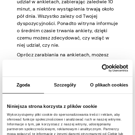
udział w ankietach, zabierając zaledwie 10
minut, a niektóre wystąpienia trwają około
pół dnia. Wszystko zależy od Twojej
dyspozycyjności. Ponadto witryna informuje
o średnim czasie trwania ankiety, dzięki
czemu możesz zdecydować, czy wziąć w
niej udział, czy nie.
Oprócz zarabiania na ankietach, możesz
zarabiać pieniądze, polecając platformę
innym lekarzom. Mają dwa kanały wypłat.
Jednym z nich są wirtualne karty
przedpłacone (karta Mastercard lub VISA)
Zgoda
Szczegóły
O plikach cookies
lub karty podarunkowe głównych marek,
takich jak Starbucks, Amazon, Apple Store,
Walmart, Target i eBay.
Niniejsza strona korzysta z plików cookie
Wykorzystujemy pliki cookie do spersonalizowania treści i reklam, aby
oferować funkcje społecznościowe i analizować ruch w naszej witrynie.
6. Globalne badania M3
Informacje o tym, jak korzystasz z naszej witryny, udostępniamy
partnerom społecznościowym, reklamowym i analitycznym. Partnerzy
mogą połączyć te informacje z innymi danymi otrzymanymi od Ciebie lub