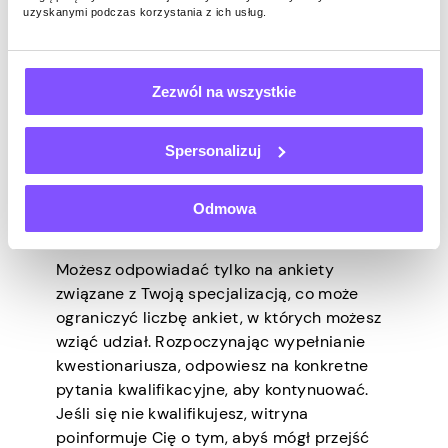
uzyskanymi podczas korzystania z ich usług.
Jest to certyfikowana platforma ankiet
medycznych z ponad 2 milionami
zarejestrowanych lekarzy na całym świecie.
Dla członków dostępnych jest wiele ankiet.
Zezwól na wszystkie
Po zarejestrowaniu się i zalogowaniu na
swoje konto zobaczysz wszystkie ankiety
Spersonalizuj
dostępne na pulpicie nawigacyjnym.
Platforma wysyła również e-maile do
Odmowa
członków, aby powiadomić ich o
możliwościach przeprowadzenia ankiety.
Możesz odpowiadać tylko na ankiety
związane z Twoją specjalizacją, co może
ograniczyć liczbę ankiet, w których możesz
wziąć udział. Rozpoczynając wypełnianie
kwestionariusza, odpowiesz na konkretne
pytania kwalifikacyjne, aby kontynuować.
Jeśli się nie kwalifikujesz, witryna
poinformuje Cię o tym, abyś mógł przejść