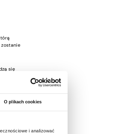
którą
 zostanie
dzą się
t o wiele
zystko,
O plikach cookies
, na
ane
ołecznościowe i analizować