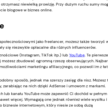
ot, otrzymasz niewielką prowizję. Przy dużym ruchu sumy mo
cie blogowe w biznes online.
we
społecznościowymi jako freelancer, możesz także tworzyć 
ły się niezwykle opłacalne dla różnych influencerów.
znościowe (Instagram, TikTok itp.) lub
YouTube
. Te pierwsze
tórej możesz zbudować ogromną rzeszę obserwujących. Najbar
ożliwościami marketingu afiliacyjnego, co pozwoli im z ła
odobny sposób, jednak ma szerszy zasięg dla nisz. Możesz
my, zarabiając na nich dzięki AdSense i umowom z markami.
ch lub kanału YouTube może zapewnić Ci dochód w pełnym
nawet więcej. Wymagają one jednak również wiele wysiłku i
o o biznesie internetowym, który niesie ze sobą dużą