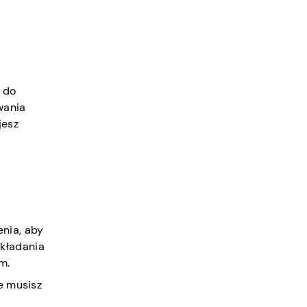
a do
wania
jesz
enia, aby
akładania
m.
ie musisz