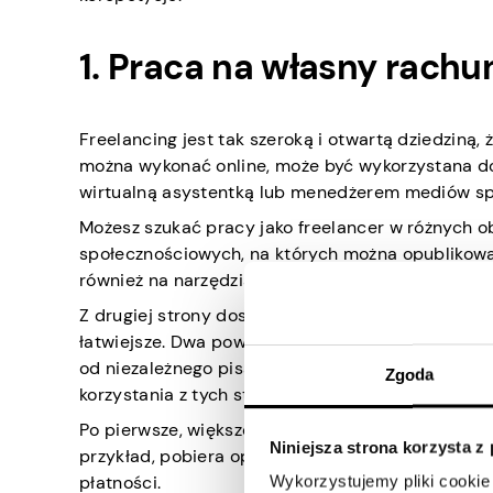
1. Praca na własny rachu
Freelancing jest tak szeroką i otwartą dziedziną,
można wykonać online, może być wykorzystana do 
wirtualną asystentką lub menedżerem mediów spo
Możesz szukać pracy jako freelancer w różnych o
społecznościowych, na których można opublikowa
również na narzędziach komunikacyjnych, takich j
Z drugiej strony dostępnych jest wiele stron inte
łatwiejsze. Dwa powszechnie używane źródła to
F
od niezależnego pisania po zarządzanie mediami 
Zgoda
korzystania z tych stron internetowych.
Po pierwsze, większość z tych witryn pobiera prz
Niniejsza strona korzysta z
przykład, pobiera opłatę za ustanowienie umowy 
płatności.
Wykorzystujemy pliki cookie 