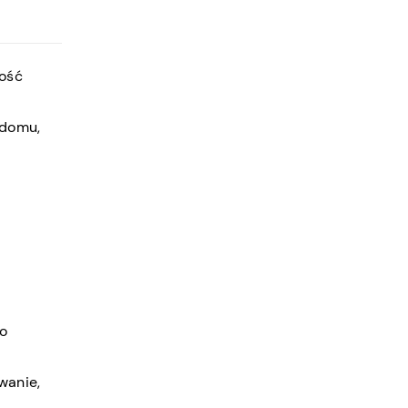
ność
 domu,
go
wanie,