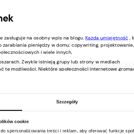
nek
 że zasługuje na osobny wpis na blogu.
Każda umiejętność
, 
zarabiania pieniędzy w domu: copywriting, projektowanie,
łecznościowych i wiele innych.
bszarach. Zwykle istnieją grupy lub strony w mediach
ć te możliwości. Niektóre społeczności internetowe groma
ak Slack.
rnetowych dla freelancerów, w których znalezienie pracy jes
iverr
i
Upwork
. Chociaż możesz znaleźć pracę na prawie ws
społecznościowymi, istnieje kilka zastrzeżeń dotyczących
Szczegóły
yzwoitą część pieniędzy zarobionych na platformie. Upwork
 plików cookie
(zryczałtowane 4,95 USD) i 10% prowizji za wszelkie dokon
do spersonalizowania treści i reklam, aby oferować funkcje sp