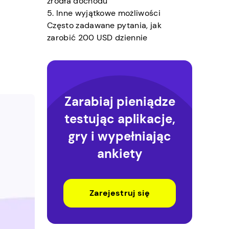
źródła dochodu
5. Inne wyjątkowe możliwości
Często zadawane pytania, jak
zarobić 200 USD dziennie
Zarabiaj pieniądze
testując aplikacje,
gry i wypełniając
ankiety
Zarejestruj się