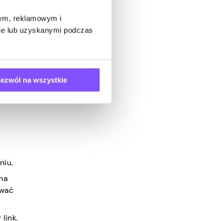
iem. Tak
wym, reklamowym i
ę
bie lub uzyskanymi podczas
ch osób
często
o, nie
ezwól na wszystkie
niu.
na
ywać
link.