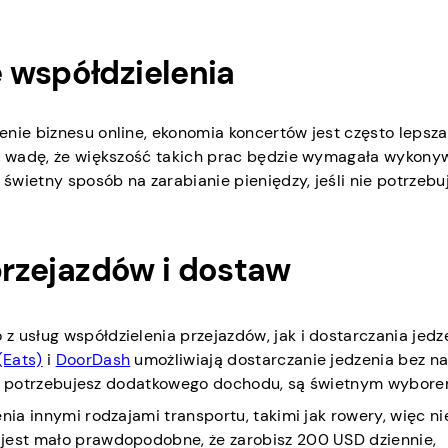
 współdzielenia
enie biznesu online, ekonomia koncertów jest często lepsz
tę wadę, że większość takich prac będzie wymagała wykony
 świetny sposób na zarabianie pieniędzy, jeśli nie potrzebu
 przejazdów i dostaw
 usług współdzielenia przejazdów, jak i dostarczania jedz
(Eats)
i
DoorDash
umożliwiają dostarczanie jedzenia bez n
jeśli potrzebujesz dodatkowego dochodu, są świetnym wybore
nia innymi rodzajami transportu, takimi jak rowery, więc n
 jest mało prawdopodobne, że zarobisz 200 USD dziennie,