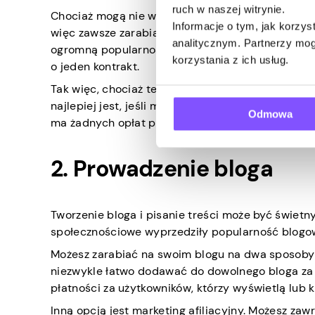
ruch w naszej witrynie.
Chociaż mogą nie wydawać się ogromne, weź pod 
Informacje o tym, jak korzy
więc zawsze zarabiasz znacznie mniej, niż mogło
analitycznym. Partnerzy mog
ogromną popularnością, więc konkurencja jest du
korzystania z ich usług.
o jeden kontrakt.
Tak więc, chociaż te strony internetowe są świetn
najlepiej jest, jeśli możesz zawrzeć kilka umów p
Odmowa
ma żadnych opłat prowizyjnych do zapłacenia.
2. Prowadzenie bloga
Tworzenie bloga i pisanie treści może być świe
społecznościowe wyprzedziły popularność blogo
Możesz zarabiać na swoim blogu na dwa sposoby 
niezwykle łatwo dodawać do dowolnego bloga z
płatności za użytkowników, którzy wyświetlą lub 
Inną opcją jest marketing afiliacyjny. Możesz zaw