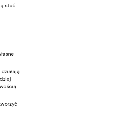
gą stać
własne
 działają
dziej
twością
 tworzyć