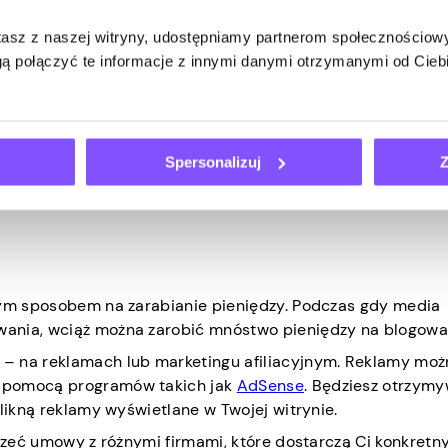
uwagę, że zmniejszają one Twoje zyski przed opodatkowan
stasz z naszej witryny, udostępniamy partnerom społecznościo
by się wydawać na początku. Dodatkowo strony te cieszą si
ą połączyć te informacje z innymi danymi otrzymanymi od Cie
ża. Niezależny pisarz może konkurować z dziesiątkami inny
e jako pierwszy krok w zarabianiu pieniędzy w Internecie, 
oza nimi. Nawet jeśli wynagrodzenie jest dokładnie takie sam
Spersonalizuj
Z
tnym sposobem na zarabianie pieniędzy. Podczas gdy media
wania, wciąż można zarobić mnóstwo pieniędzy na blogowa
– na reklamach lub marketingu afiliacyjnym. Reklamy moż
a pomocą programów takich jak
AdSense
. Będziesz otrzym
klikną reklamy wyświetlane w Twojej witrynie.
rzeć umowy z różnymi firmami, które dostarczą Ci konkretny 