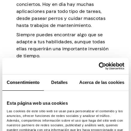
conciertos. Hoy en día hay muchas
aplicaciones para todo tipo de tareas,
desde pasear perros y cuidar mascotas
hasta trabajos de mantenimiento.
Siempre puedes encontrar algo que se
adapte a tus habilidades, aunque todas
ellas requerirán una importante inversión
de tiempo.
3. Invierte para
Consentimiento
Detalles
Acerca de las cookies
aumentar tus
ingresos
Esta página web usa cookies
Las cookies de este sitio web se usan para personalizar el contenido y los
Dependiendo de tu situación financiera,
anuncios, ofrecer funciones de redes sociales y analizar el tráfico.
Además, compartimos información sobre el uso que haga del sitio web con
puedes utilizar la inversión para obtener
nuestros partners de redes sociales, publicidad y análisis web, quienes
ingresos pasivos. Si bien
el mercado de
pueden combinarla con otra información que les haya proporcionado o que