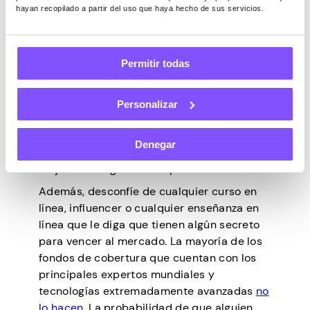
hayan recopilado a partir del uso que haya hecho de sus servicios.
valores
puede fluctuar mucho y causar
pérdidas, a largo plazo todo el mercado
suele aumentar de valor.
Permitir todas
Sin embargo, sin un capital significativo, no
ganará $ 200 al día invirtiendo. De hecho, la
mayoría de las personas nunca alcanzarán
Personalizar
ese nivel, incluso si hacen todo
correctamente. Es una excelente manera
Denegar
de ganar dinero a largo plazo, pero no es la
mejor estrategia a corto plazo.
Además, desconfíe de cualquier curso en
línea, influencer o cualquier enseñanza en
línea que le diga que tienen algún secreto
para vencer al mercado. La mayoría de los
fondos de cobertura que cuentan con los
principales expertos mundiales y
tecnologías extremadamente avanzadas
no
lo hacen
. La probabilidad de que alguien