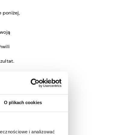
 poniżej,
swoją
hwili
ultat.
ce bez
ztuki.
O plikach cookies
e.
dycji
ołecznościowe i analizować