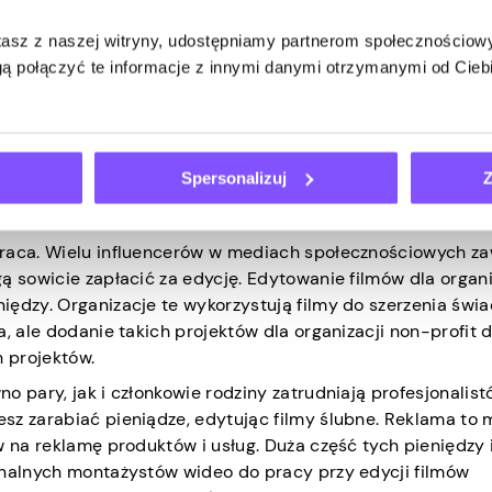
ędzy na edycji filmów
stasz z naszej witryny, udostępniamy partnerom społecznościo
ą połączyć te informacje z innymi danymi otrzymanymi od Cie
ym nieźle zarobić. Wzrost liczby influencerów w mediach
a różnych platformach przyspieszył wzrost. Istnieje wiele
ilmów. Dobrym pomysłem jest na przykład założenie kanału
a YouTube. Jednak regularne przesyłanie filmów może pomó
Spersonalizuj
Z
obrą liczbą obserwujących, możesz go wykorzystać do mark
awns.app
i zarobić dodatkowe pieniądze.
praca. Wielu influencerów w mediach społecznościowych z
ą sowicie zapłacić za edycję. Edytowanie filmów dla organi
iędzy. Organizacje te wykorzystują filmy do szerzenia świ
, ale dodanie takich projektów dla organizacji non-profit 
 projektów.
o pary, jak i członkowie rodziny zatrudniają profesjonalis
sz zarabiać pieniądze, edytując filmy ślubne. Reklama to
w na reklamę produktów i usług. Duża część tych pieniędzy 
onalnych montażystów wideo do pracy przy edycji filmów