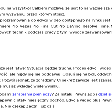
du na wszystko! Całkiem możliwe, że jest to najważniejsza 
m wyzwaniu, przed którym stoisz.
oprogramowania do edycji wideo dostępnego na rynku jest
ere Pro, Vegas Pro, Final Cut Pro, DaVinci Resolve i inne. 
ę nowych technik podczas pracy z tymi wysoce zaawansowa
ze jest łatwe; Sytuacja będzie trudna. Proces edycji wide
wość, ale nigdy się nie poddawaj! Odsuń się na bok, oddycha
 Pozwól jednak, że zdradzimy Ci sekret: zawsze jest szansa
ie musisz wkładać wiele wysiłku.
sobami
zarabiania pieniędzy
? Zainstaluj Pawns.app
i
dziel s
zapewnić stały miesięczny dochód. Edycja wideo plus Paw
Nie czekaj; Zacznij już dziś!