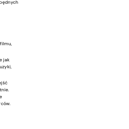
 zbędnych
filmu,
e jak
uzyki,
ejść
tnie.
e
rców.