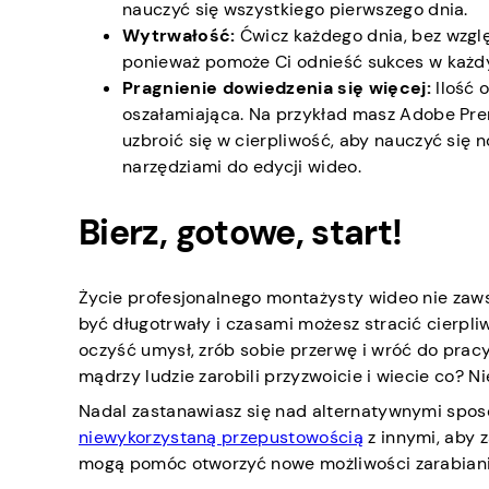
nauczyć się wszystkiego pierwszego dnia.
Wytrwałość:
Ćwicz każdego dnia, bez wzglę
ponieważ pomoże Ci odnieść sukces w każdy
Pragnienie dowiedzenia się więcej:
Ilość 
oszałamiająca. Na przykład masz Adobe Premi
uzbroić się w cierpliwość, aby nauczyć si
narzędziami do edycji wideo.
Bierz, gotowe, start!
Życie profesjonalnego montażysty wideo nie zaws
być długotrwały i czasami możesz stracić cierpli
oczyść umysł, zrób sobie przerwę i wróć do pracy.
mądrzy ludzie zarobili przyzwoicie i wiecie co? N
Nadal zastanawiasz się nad alternatywnymi spo
niewykorzystaną przepustowością
z innymi, aby 
mogą pomóc otworzyć nowe możliwości zarabiania. 