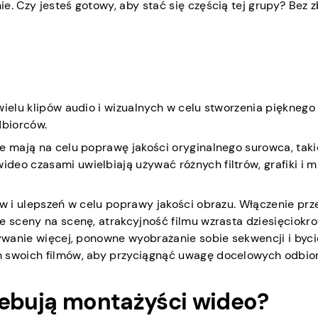
e. Czy jesteś gotowy, aby stać się częścią tej grupy? Bez
ielu klipów audio i wizualnych w celu stworzenia pięknego 
dbiorców.
e mają na celu poprawę jakości oryginalnego surowca, taki
eo czasami uwielbiają używać różnych filtrów, grafiki i m
ów i ulepszeń w celu poprawy jakości obrazu. Włączenie prz
e sceny na scenę, atrakcyjność filmu wzrasta dziesięciokro
rywanie więcej, ponowne wyobrażanie sobie sekwencji i byci
m swoich filmów, aby przyciągnąć uwagę docelowych odbio
zebują montażyści wideo?