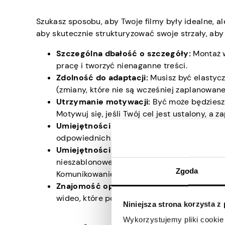
Szukasz sposobu, aby Twoje filmy były idealne, a
aby skutecznie strukturyzować swoje strzały, aby
Szczególna dbałość o szczegóły:
Montaż w
pracę i tworzyć nienaganne treści.
Zdolność do adaptacji:
Musisz być elastycz
(zmiany, które nie są wcześniej zaplanowane
Utrzymanie motywacji:
Być może będziesz 
Motywuj się, jeśli Twój cel jest ustalony, a 
Umiejętności organizacyjne:
Ułożenie fra
odpowiednich umiejętności organizacyjnych
Umiejętności rozwiązywania problemów i
nieszablonowego myślenia, ponieważ edycja 
Zgoda
Komunikowanie swoich obaw i sugestii pomag
Znajomość oprogramowania do edycji:
Bą
wideo, które pojawiają się na rynku. Ucz się 
Niniejsza strona korzysta z
Wykorzystujemy pliki cookie 