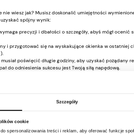
le nie wiesz jak? Musisz doskonalić umiejętności wymienione
 uzyskać spójny wynik:
ymaga precyzji i dbałości o szczegóły, abyś mógł ocenić 
ny i przygotować się na wyskakujące okienka w ostatniej c
).
musiał poświęcić długie godziny, aby uzyskać pożądany rez
zapał do odniesienia sukcesu jest Twoją siłą napędową.
gmentów wideo w obszerny fragment może być zniechęcają
.
 komunikacji:
Musisz zachować spokój i być gotowym do
wideo to sztuka, a kreatywność jest duszą każdego dzieła s
Szczegóły
a budować zaufanie i sprawia, że wszystko działa sprawni
dź na bieżąco ze wszystkimi najnowszymi programami do e
i bądź na bieżąco.
 plików cookie
do spersonalizowania treści i reklam, aby oferować funkcje sp