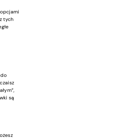
 opcjami
z tych
egłe
 do
czaisz
ałym”,
wki są
możesz