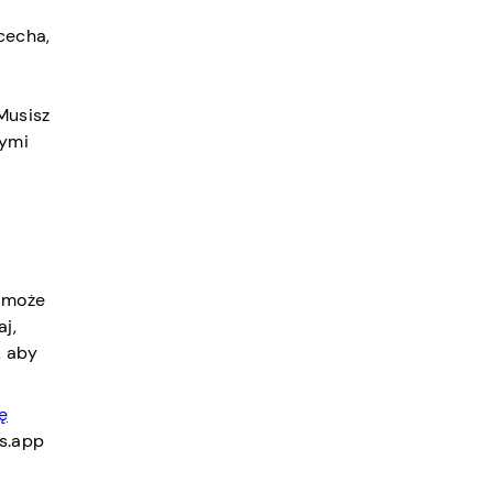
cecha,
Musisz
nymi
o może
j,
, aby
ię
ns.app