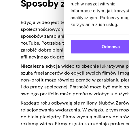
Sposoby zarabiania pieni
ruch w naszej witrynie.
Informacje o tym, jak korzy
analitycznym. Partnerzy mog
Edycja wideo jest teraz poszukiwana i można na t
korzystania z ich usług.
społecznościowych i trend udostępniania filmów n
sposobów zarabiania pieniędzy poprzez edycję f
YouTube. Potrzeba trochę czasu, aby zaistnieć n
Odmowa
zarobić dobre pieniądze. Gdy masz już kanał z d
afiliacyjnego do promowania witryn takich jak P
Niezależna edycja wideo to obecnie lukratywna 
szuka freelancerów do edycji swoich filmów i mog
non-profit może również pomóc w zarabianiu pien
i do pracy społecznej. Płatność może być mniejsza
swojego portfolio może pomóc w zdobyciu dużych
Każdego roku odbywają się miliony ślubów. Zarówn
relacjonowania wydarzenia. W związku z tym może
do bicia pieniędzy. Firmy wydają miliardy dolaró
reklamy wideo. Firmy często zatrudniają profesj