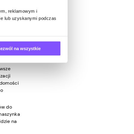
wym, reklamowym i
bie lub uzyskanymi podczas
 na
c Ci
ezwól na wszystkie
etingu
awsze
zacji
adomości
do
tów do
 maszynka
idzie na