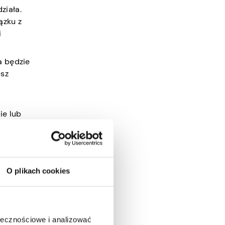
ziała.
ązku z
i
a będzie
esz
ie lub
dystans w
a.
O plikach cookies
kacji,
ołecznościowe i analizować