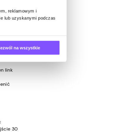
wym, reklamowym i
ie rzecz
bie lub uzyskanymi podczas
kę lub
cja jest
ezwól na wszystkie
n link
ę
ienić
ć
jście 30