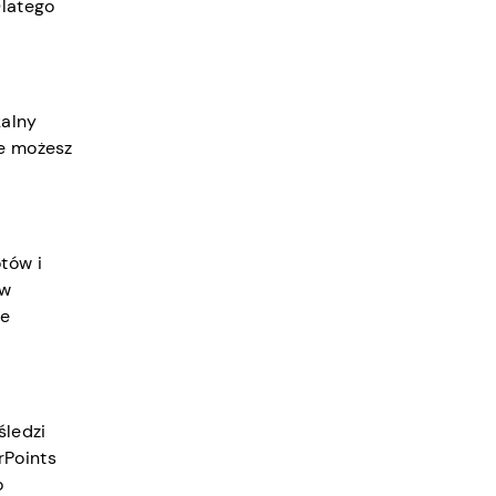
Dlatego
kalny
ie możesz
tów i
 w
je
śledzi
rPoints
o