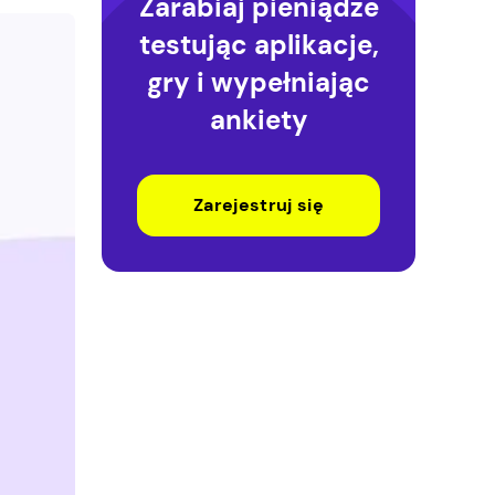
Zarabiaj pieniądze
testując aplikacje,
gry i wypełniając
ankiety
Zarejestruj się