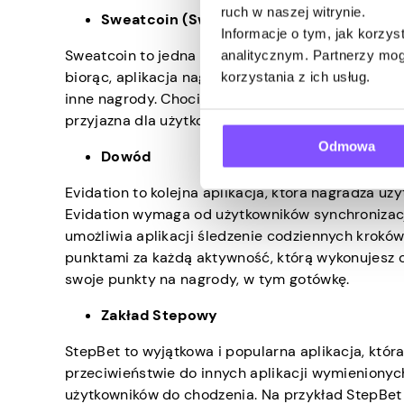
ruch w naszej witrynie.
Sweatcoin (Sweatcoin)
Informacje o tym, jak korzy
Sweatcoin to jedna z najbardziej satysfakcjonują
analitycznym. Partnerzy mog
biorąc, aplikacja nagradza użytkowników sweatco
korzystania z ich usług.
inne nagrody. Chociaż określenie liczby sweatcoi
przyjazna dla użytkownika i hojna, jeśli chodzi o
Odmowa
Dowód
Evidation to kolejna aplikacja, która nagradza u
Evidation wymaga od użytkowników synchronizacji 
umożliwia aplikacji śledzenie codziennych krokó
punktami za każdą aktywność, którą wykonujesz 
swoje punkty na nagrody, w tym gotówkę.
Zakład Stepowy
StepBet to wyjątkowa i popularna aplikacja, któ
przeciwieństwie do innych aplikacji wymienionyc
użytkowników do chodzenia. Na przykład StepBet