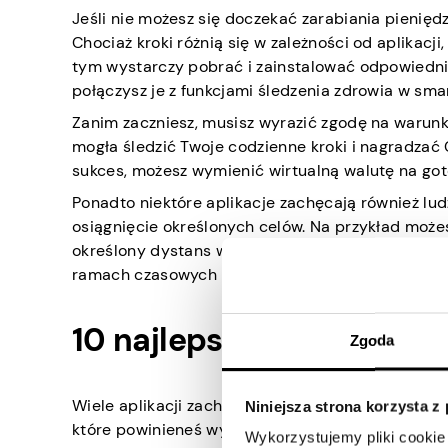
Jeśli nie możesz się doczekać zarabiania pienięd
Chociaż kroki różnią się w zależności od aplikacji
tym wystarczy pobrać i zainstalować odpowiednią
połączysz je z funkcjami śledzenia zdrowia w smar
Zanim zaczniesz, musisz wyrazić zgodę na warunki
mogła śledzić Twoje codzienne kroki i nagradzać 
sukces, możesz wymienić wirtualną walutę na gotó
Ponadto niektóre aplikacje zachęcają również lud
osiągnięcie określonych celów. Na przykład możes
określony dystans w ciągu tygodnia. Dlatego oso
ramach czasowych przewidzianych w aplikacji, jes
10 najlepszych aplikacji,
Zgoda
Wiele aplikacji zachęca użytkowników do chodzeni
Niniejsza strona korzysta z
które powinieneś wypróbować:
Wykorzystujemy pliki cookie 