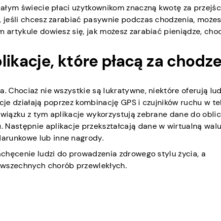
 całym świecie płaci użytkownikom znaczną kwotę za przejśc
m, jeśli chcesz zarabiać pasywnie podczas chodzenia, może
m artykule dowiesz się, jak możesz zarabiać pieniądze, cho
likacje, które płacą za chodz
a. Chociaż nie wszystkie są lukratywne, niektóre oferują lu
cje działają poprzez kombinację GPS i czujników ruchu w tel
związku z tym aplikacje wykorzystują zebrane dane do obli
 Następnie aplikacje przekształcają dane w wirtualną walu
arunkowe lub inne nagrody.
zachęcenie ludzi do prowadzenia zdrowego stylu życia, a
owszechnych chorób przewlekłych.