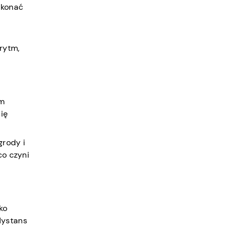
ykonać
orytm,
ym
ię
grody i
co czyni
ko
dystans