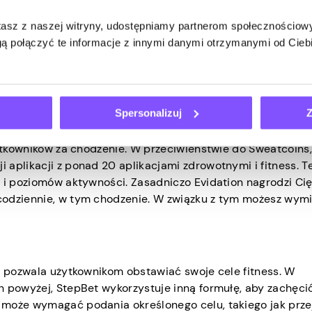
stasz z naszej witryny, udostępniamy partnerom społecznościo
cych i popularnych aplikacji do chodzenia na świecie. Ogóln
ą połączyć te informacje z innymi danymi otrzymanymi od Cie
inami za każdy krok, po którym mogą je wymienić na gotów
nów, które otrzymasz po chodzeniu, może być trudne, aplika
 nagradzanie użytkowników.
Spersonalizuj
Z
żytkowników za chodzenie. W przeciwieństwie do Sweatcoins,
aplikacji z ponad 20 aplikacjami zdrowotnymi i fitness. Te
w i poziomów aktywności. Zasadniczo Evidation nagrodzi Ci
codziennie, w tym chodzenie. W związku z tym możesz wym
ra pozwala użytkownikom obstawiać swoje cele fitness. W
h powyżej, StepBet wykorzystuje inną formułę, aby zachęci
 może wymagać podania określonego celu, takiego jak prze