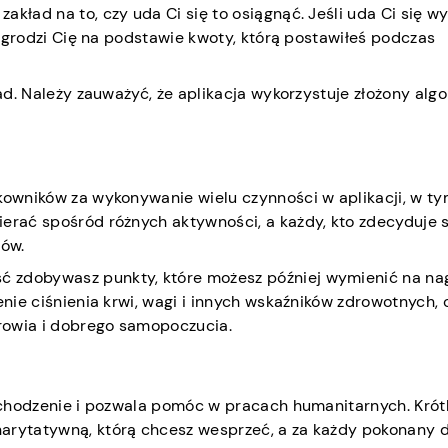
akład na to, czy uda Ci się to osiągnąć. Jeśli uda Ci się w
 nagrodzi Cię na podstawie kwoty, którą postawiłeś podczas
ład. Należy zauważyć, że aplikacja wykorzystuje złożony alg
tkowników za wykonywanie wielu czynności w aplikacji, w t
ierać spośród różnych aktywności, a każdy, kto zdecyduje s
tów.
 zdobywasz punkty, które możesz później wymienić na na
enie ciśnienia krwi, wagi i innych wskaźników zdrowotnych, 
rowia i dobrego samopoczucia.
za chodzenie i pozwala pomóc w pracach humanitarnych. Krót
harytatywną, którą chcesz wesprzeć, a za każdy pokonany 