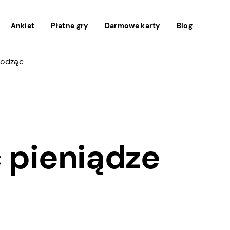
Ankiet
Płatne gry
Darmowe karty
Blog
hodząc
 pieniądze