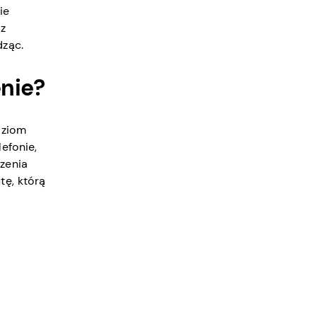
ie
sz
dząc.
enie?
dziom
efonie,
czenia
tę, którą