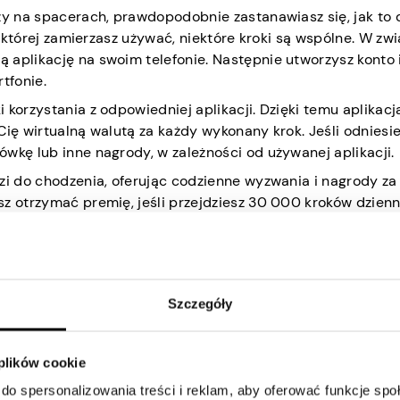
zy na spacerach, prawdopodobnie zastanawiasz się, jak to d
, której zamierzasz używać, niektóre kroki są wspólne. W zwi
 aplikację na swoim telefonie. Następnie utworzysz konto 
tfonie.
 korzystania z odpowiedniej aplikacji. Dzięki temu aplikacj
Cię wirtualną walutą za każdy wykonany krok. Jeśli odniesi
wkę lub inne nagrody, w zależności od używanej aplikacji.
zi do chodzenia, oferując codzienne wyzwania i nagrody za
z otrzymać premię, jeśli przejdziesz 30 000 kroków dzienn
ba, która weźmie udział w tych wyzwaniach i pokona duży 
t w stanie zarabiać pieniądze, prowadząc zdrowy tryb życi
 które płacą za chodzenie
Szczegóły
a, nagradzając ich znacznymi pieniędzmi. Oto dziesięć apli
 plików cookie
do spersonalizowania treści i reklam, aby oferować funkcje sp