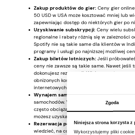
Zakup produktów do gier:
Ceny gier online
50 USD w USA może kosztować mniej lub więc
zapewniając dostęp do niektórych gier po ni
Uzyskiwanie subskrypcji:
Ceny wielu subskr
regionalne i rabaty różnią się w zależności 
Spotify nie są takie same dla klientów w Indi
programy i usługi po najniższej możliwej cen
Zakup biletów lotniczych:
Jeśli próbowałeś
ceny nie zawsze są takie same. Nawet jeśli t
dokonujesz rezerwacji. Wiele stron interneto
obniżonych kosztach, gdy tylko jest to możl
internetowych i zarezerwować bilety lotnicze
Wynajem samochodów:
Podczas podróży 
samochodów. Wypożyczalnie samochodów wycen
Zgoda
często obciążają klientów w krajach o solid
możesz uzyskać dostęp i porównać ceny w
Niniejsza strona korzysta z
Rezerwacja pokoi hotelowych:
Zbiorcze w
wiedzieć, na co kierujesz reklamy, gdy reze
Wykorzystujemy pliki cookie 