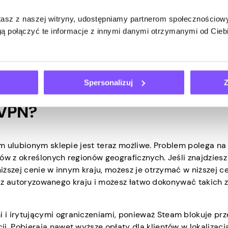
ć zawyżone. Dzięki VPN możesz uzyskać dostęp do stron rez
ięki czemu możesz uzyskać bardziej sprawiedliwe oferty hote
stasz z naszej witryny, udostępniamy partnerom społecznościo
ch ma pakiety skierowane do różnych grup w określonych
ą połączyć te informacje z innymi danymi otrzymanymi od Cie
kacje randkowe obsługują klientów tylko w określonych lokal
e ułatwić porównanie stawek cenowych różnych serwisów
się aplikacjami randkowymi, które oferują niższe ceny nie
Spersonalizuj
Z
 VPN?
m ulubionym sklepie jest teraz możliwe. Problem polega na 
ów z określonych regionów geograficznych. Jeśli znajdziesz
ższej cenie w innym kraju, możesz je otrzymać w niższej ce
ię z autoryzowanego kraju i możesz łatwo dokonywać takich 
i i irytującymi ograniczeniami, ponieważ Steam blokuje prz
ji. Pobierają nawet wyższe opłaty dla klientów w lokalizacj