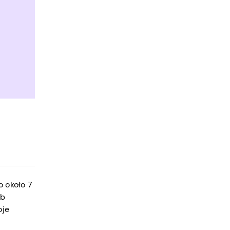
o około 7
ub
oje