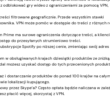
z odblokować gry wideo z ograniczeniami za pomocą VPN,
 treści filtrowane geograficznie. Przede wszystkim stawki
żytkownika. VPN może pomóc w dostępie do treści z różnych 
n Prime ma surowe ograniczenia dotyczące treści, a klienc
dostęp do przesyłanych strumieniowo treści.
ubskrypcje Spotify po niższej cenie, zmieniając swój adres 
om w obsługiwanych krajach dziesiątki produktów ze zniżką
 nadal możesz uzyskać dostęp do tych przecenionych produk
ż i dostarczanie produktów do ponad 100 krajów na całym
wie lokalizacji kupującego.
mowy przez Skype’a? Często opłata będzie naliczana w zale
cesz płacić więcej, skorzystaj z VPN.