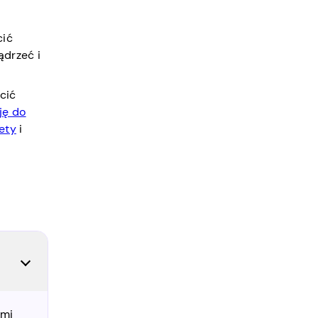
cić
ądrzeć i
cić
ję do
ety
i
ami