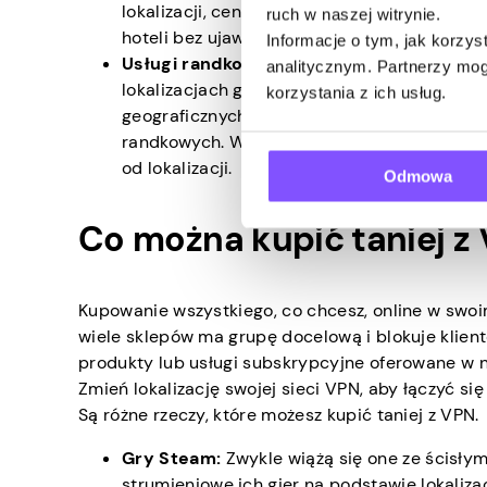
lokalizacji, ceny pokoi hotelowych mogą by
ruch w naszej witrynie.
hoteli bez ujawniania swojej lokalizacji, dz
Informacje o tym, jak korzy
Usługi randkowe:
Wiele serwisów randkowy
analitycznym. Partnerzy mog
lokalizacjach geograficznych. Niektóre apli
korzystania z ich usług.
geograficznych.
Odpowiedni serwer VPN
moż
randkowych. W ten sposób możesz zadowolić 
od lokalizacji.
Odmowa
Co można kupić taniej z
Kupowanie wszystkiego, co chcesz, online w swoi
wiele sklepów ma grupę docelową i blokuje klient
produkty lub usługi subskrypcyjne oferowane w ni
Zmień lokalizację swojej sieci VPN, aby łączyć s
Są różne rzeczy, które możesz kupić taniej z VPN.
Gry Steam:
Zwykle wiążą się one ze ścisłym
strumieniowe ich gier na podstawie lokalizac