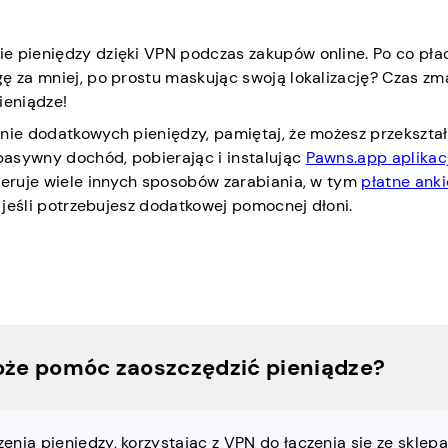
e pieniędzy dzięki VPN podczas zakupów online. Po co pła
ę za mniej, po prostu maskując swoją lokalizację? Czas zm
ieniądze!
enie dodatkowych pieniędzy, pamiętaj, że możesz przekształ
pasywny dochód, pobierając i instalując
Pawns.app aplikac
oferuje wiele innych sposobów zarabiania, w tym
płatne anki
, jeśli potrzebujesz dodatkowej pomocnej dłoni.
oże pomóc zaoszczędzić pieniądze?
nia pieniędzy, korzystając z VPN do łączenia się ze sklep