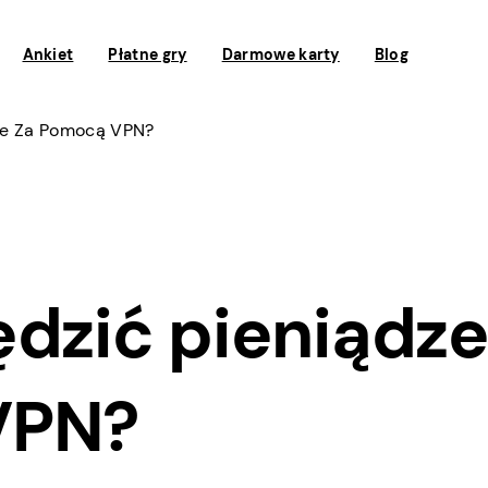
Ankiet
Płatne gry
Darmowe karty
Blog
dze Za Pomocą VPN?
ędzić pieniądz
VPN?