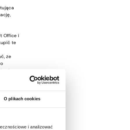
ztująca
ację,
 Office i
kupić te
ć, że
go
jąc je po
ługi te
O plikach cookies
ęki VPN
li mogą
nej
ołecznościowe i analizować