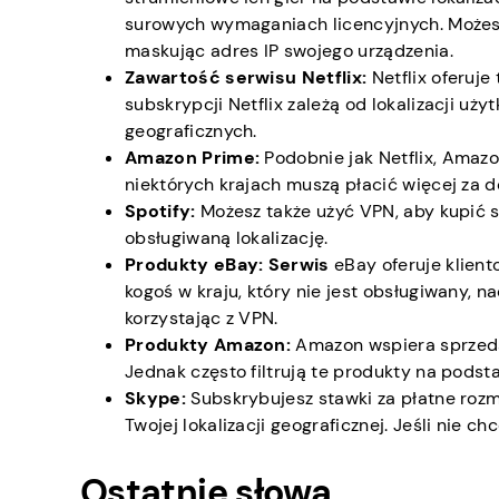
surowych wymaganiach licencyjnych. Możes
maskując adres IP swojego urządzenia.
Zawartość serwisu Netflix:
Netflix oferuje
subskrypcji Netflix zależą od lokalizacji u
geograficznych.
Amazon Prime:
Podobnie jak Netflix, Amazo
niektórych krajach muszą płacić więcej za 
Spotify:
Możesz także użyć VPN, aby kupić s
obsługiwaną lokalizację.
Produkty eBay: Serwis
eBay oferuje klient
kogoś w kraju, który nie jest obsługiwany,
korzystając z VPN.
Produkty Amazon:
Amazon wspiera sprzeda
Jednak często filtrują te produkty na podsta
Skype:
Subskrybujesz stawki za płatne roz
Twojej lokalizacji geograficznej. Jeśli nie ch
Ostatnie słowa