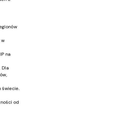
regionów
i w
IP na
. Dla
tów,
 świecie.
żności od