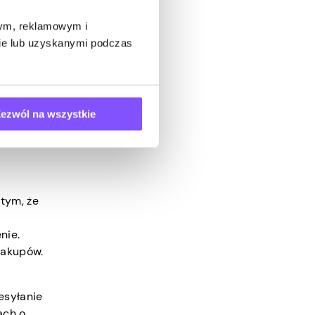
erwacji
lowe.
wym, reklamowym i
bie lub uzyskanymi podczas
izacjach
zależnie
ezwól na wszystkie
tym, że
nie.
zakupów.
esyłanie
ach o