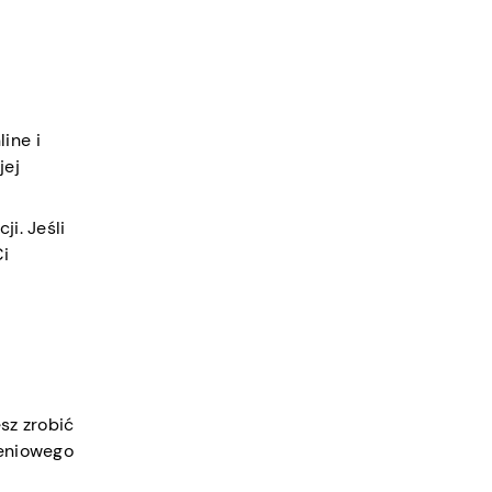
ine i
jej
i. Jeśli
Ci
sz zrobić
ieniowego