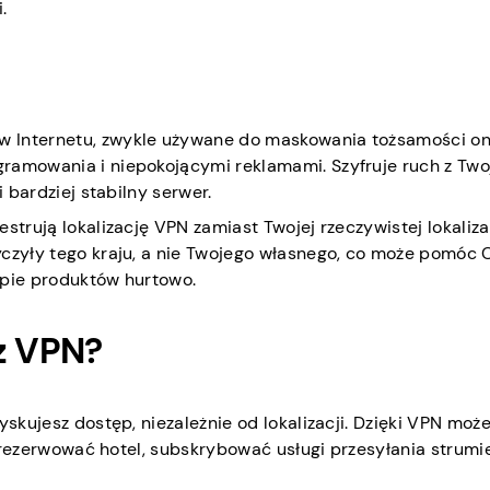
.
 Internetu, zwykle używane do maskowania tożsamości onl
ramowania i niepokojącymi reklamami. Szyfruje ruch z Two
i bardziej stabilny serwer.
trują lokalizację VPN zamiast Twojej rzeczywistej lokalizacj
yczyły tego kraju, a nie Twojego własnego, co może pomóc 
upie produktów hurtowo.
z VPN?
yskujesz dostęp, niezależnie od lokalizacji. Dzięki VPN może
, zarezerwować hotel, subskrybować usługi przesyłania strum