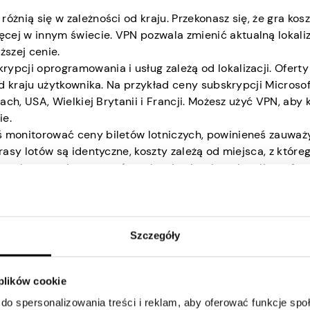
 różnią się w zależności od kraju. Przekonasz się, że gra kos
ej w innym świecie. VPN pozwala zmienić aktualną lokaliz
ższej cenie.
ypcji oprogramowania i usług zależą od lokalizacji. Oferty
od kraju użytkownika. Na przykład ceny subskrypcji Microsoft
ach, USA, Wielkiej Brytanii i Francji. Możesz użyć VPN, aby 
ie.
 monitorować ceny biletów lotniczych, powinieneś zauważy
rasy lotów są identyczne, koszty zależą od miejsca, z które
wych agreguje ceny z różnych usług lotniczych online, oferu
iwe. Potrzebujesz VPN, aby uzyskać dostęp do tych stron
 po niższej cenie.
za granicę często będziesz potrzebować usług wynajmu
iają swoje usługi w zależności od lokalizacji klienta. Us
Szczegóły
niejszych gospodarkach niż w krajach rozwijających się. Dzi
ynajmu samochodów w różnych krajach.
 plików cookie
itryny innych firm i witryny dotyczące poszczególnych hote
rwujesz hotele z opóźnieniem. W zależności od Twojej aktual
do spersonalizowania treści i reklam, aby oferować funkcje sp