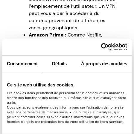
l’emplacement de l’utilisateur. Un VPN
peut vous aider à accéder à du
contenu provenant de différentes
zones géographiques.
Amazon Prime :
Comme Netflix,
Amazon Prime a des restrictions
strictes en matière de contenu, et les
clients de certains pays doivent payer
plus cher pour accéder au contenu en
Consentement
Détails
À propos des cookies
streaming.
Spotify :
Vous pouvez également
utiliser un VPN pour acheter des
Ce site web utilise des cookies.
abonnements Spotify à un prix
Les cookies nous permettent de personnaliser le contenu et les annonces,
d'offrir des fonctionnalités relatives aux médias sociaux et d'analyser notre
inférieur en remplaçant votre adresse
trafic.
IP par un emplacement pris en charge.
Nous partageons également des informations sur l'utilisation de notre site
avec nos partenaires de médias sociaux, de publicité et d'analyse, qui
Produits eBay :
eBay propose des
peuvent combiner celles-ci avec d'autres informations que vous leur avez
dizaines de produits à prix réduit aux
fournies ou qu'ils ont collectées lors de votre utilisation de leurs services.
clients dans les pays pris en charge.