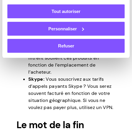
Pour quelqu’un dans un pays non pris
en charge, vous pouvez toujours
Tout autoriser
accéder à ces produits à prix réduit
en utilisant un VPN.
Personnaliser
Produits Amazon :
Amazon prend en
charge la vente et la livraison de
produits dans plus de 100 pays à
Refuser
travers le monde. Cependant, ils
filtrent souvent ces produits en
fonction de l’emplacement de
l’acheteur.
Skype:
Vous souscrivez aux tarifs
d’appels payants Skype ? Vous serez
souvent facturé en fonction de votre
situation géographique. Si vous ne
voulez pas payer plus, utilisez un VPN.
Le mot de la fin