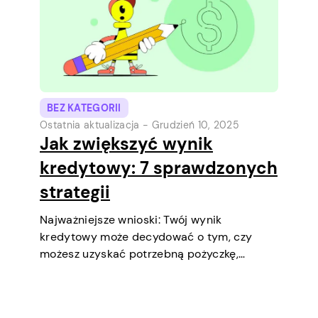
aby…
BEZ KATEGORII
Ostatnia aktualizacja -
Grudzień 10, 2025
Jak zwiększyć wynik
kredytowy: 7 sprawdzonych
strategii
Najważniejsze wnioski: Twój wynik
kredytowy może decydować o tym, czy
możesz uzyskać potrzebną pożyczkę,
negocjować niższe oprocentowanie,
wynająć mieszkanie, a nawet być
czynnikiem podczas selekcji pracy