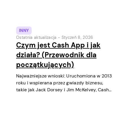
INNY
Ostatnia aktualizacja -
Styczeń 8, 2026
Czym jest Cash App i jak
działa? (Przewodnik dla
początkujących)
Najważniejsze wnioski: Uruchomiona w 2013
roku i wspierana przez gwiazdy biznesu,
takie jak Jack Dorsey i Jim McKelvey, Cash
App systematycznie stała się jednym z
najpopularniejszych narzędzi płatności
cyfrowych w USA. Początkowo była to
cyfrowa portfel i usługa transferów
pieniędzy…