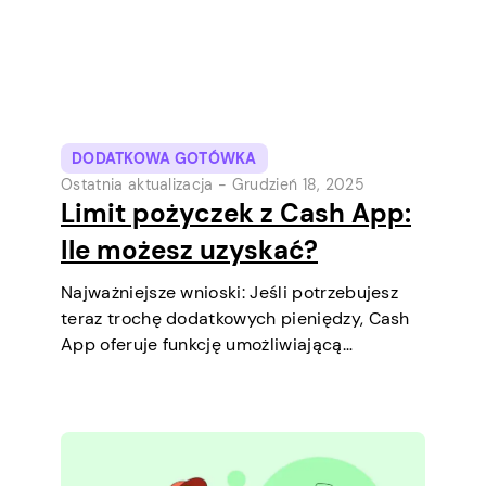
DODATKOWA GOTÓWKA
Ostatnia aktualizacja -
Grudzień 18, 2025
Limit pożyczek z Cash App:
Ile możesz uzyskać?
Najważniejsze wnioski: Jeśli potrzebujesz
teraz trochę dodatkowych pieniędzy, Cash
App oferuje funkcję umożliwiającą
zaciągnięcie krótkoterminowych pożyczek
bezpośrednio na telefonie. To prosty
sposób, aby pokryć niewielki wydatek przed
kolejną wypłatą. Wyjaśnimy limit pożyczki,
jak działa pożyczka oraz co możesz zrobić,