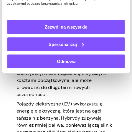
uzyskanymi podczas korzystania z ich usług.
Przełącz się na pojazd
elektryczny lub
Zezwól na wszystkie
hybrydowy
Spersonalizuj
Zakup samochodu, który zużywa mniej
Odmowa
paliwa, takiego jak pojazd hybrydowy lub
elektryczny, może wiązać się z wyższymi
kosztami początkowymi, ale może
prowadzić do długoterminowych
oszczędności.
Pojazdy elektryczne (EV) wykorzystują
energię elektryczną, która jest na ogół
tańsza niż benzyna. Hybrydy zużywają
również mniej paliwa, ponieważ łączą silnik