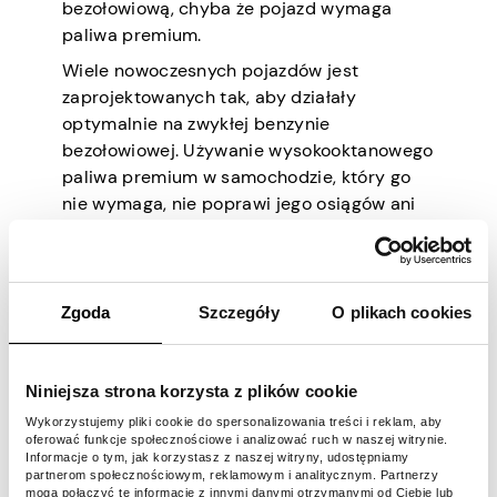
bezołowiową, chyba że pojazd wymaga
paliwa premium.
Wiele nowoczesnych pojazdów jest
zaprojektowanych tak, aby działały
optymalnie na zwykłej benzynie
bezołowiowej. Używanie wysokooktanowego
paliwa premium w samochodzie, który go
nie wymaga, nie poprawi jego osiągów ani
wydajności, więc po prostu płacisz więcej
bez żadnych realnych korzyści. Jeśli więc w
instrukcji obsługi Twojego samochodu jest
napisane, że zwykły gaz jest w porządku, nie
Zgoda
Szczegóły
O plikach cookies
ma potrzeby wydawać dodatkowych
pieniędzy na gaz premium.
Niniejsza strona korzysta z plików cookie
Trzymając się zwykłego gazu
bezołowiowego, możesz zaoszczędzić
Wykorzystujemy pliki cookie do spersonalizowania treści i reklam, aby
oferować funkcje społecznościowe i analizować ruch w naszej witrynie.
pieniądze przy dystrybutorze bez
Informacje o tym, jak korzystasz z naszej witryny, udostępniamy
poświęcania wydajności.
partnerom społecznościowym, reklamowym i analitycznym. Partnerzy
mogą połączyć te informacje z innymi danymi otrzymanymi od Ciebie lub