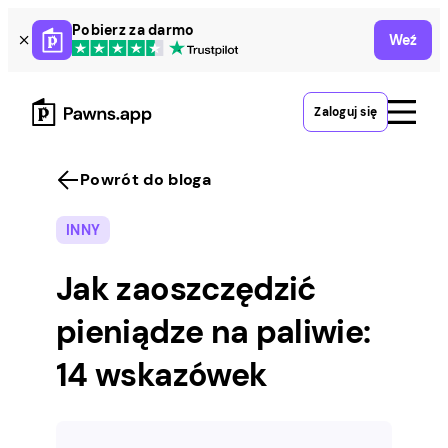
Skip
Pobierz za darmo
Weź
to
content
Zaloguj się
Powrót do bloga
INNY
Jak zaoszczędzić
pieniądze na paliwie:
14 wskazówek