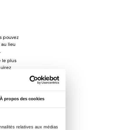
us pouvez
 au lieu
.
 le plus
duirez
À propos des cookies
pagnie
mation
ent moyen
nnalités relatives aux médias