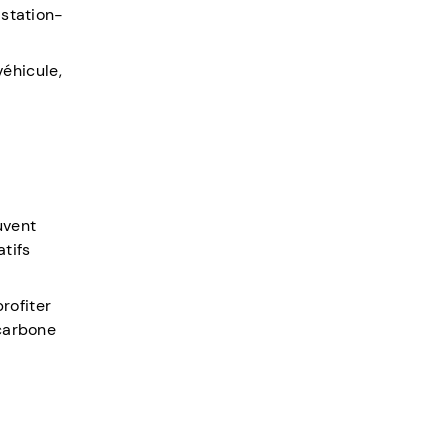
 station-
éhicule,
uvent
tifs
rofiter
 carbone