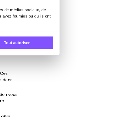
res de médias sociaux, de
sure de
 avez fournies ou qu'ils ont
tes comme
Tout autoriser
 Ces
ce dans
tion vous
tre
 vous