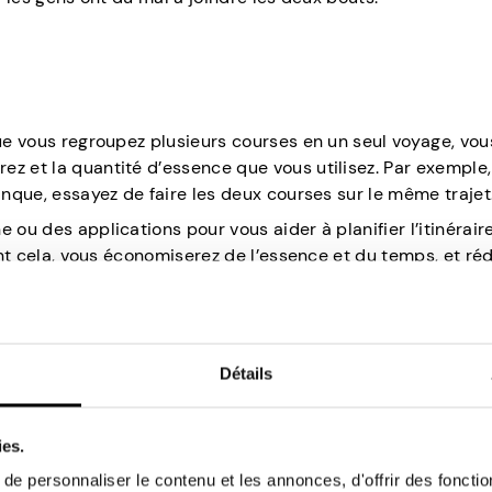
que vous regroupez plusieurs courses en un seul voyage, vo
z et la quantité d’essence que vous utilisez. Par exemple,
anque, essayez de faire les deux courses sur le même trajet
 ou des applications pour vous aider à planifier l’itinéraire
sant cela, vous économiserez de l’essence et du temps, et ré
Détails
iser de l’argent sur l’essence tout en profitant de la com
ies.
. Non seulement cela peut vous aider à réduire la consom
llages, réduit la pollution de l’air et peut être un excell
e personnaliser le contenu et les annonces, d'offrir des fonctio