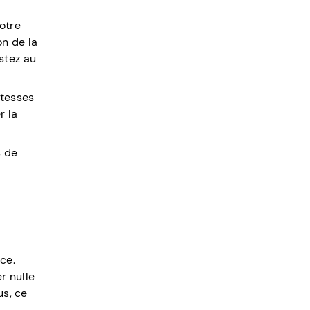
otre
n de la
istez au
itesses
r la
s de
ce.
r nulle
us, ce