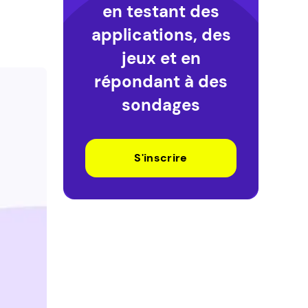
en testant des
applications, des
jeux et en
répondant à des
sondages
S'inscrire