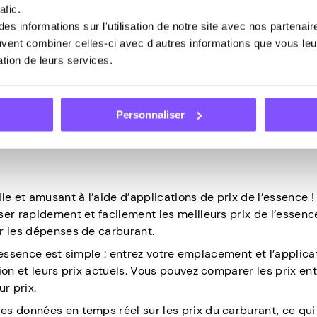
afic.
s informations sur l'utilisation de notre site avec nos partenai
, vous pouvez partager le coût de l’essence et réduire l’u
euvent combiner celles-ci avec d'autres informations que vous leur
covoiturage, vous pourrez peut-être même partager les
sation de leurs services.
 un peu plus de temps libre.
s pouvez
gagner un revenu secondaire
en allant sur des si
es sondages contre de l’argent
!
Personnaliser
le et amusant à l’aide d’applications de prix de l’essence !
ser rapidement et facilement les meilleurs prix de l’essen
r les dépenses de carburant.
 l’essence est simple : entrez votre emplacement et l’applica
ion et leurs prix actuels. Vous pouvez comparer les prix en
ur prix.
s données en temps réel sur les prix du carburant, ce qui