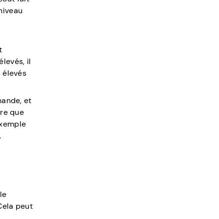
niveau
t
élevés, il
s élevés
mande, et
ure que
exemple
.
le
Cela peut