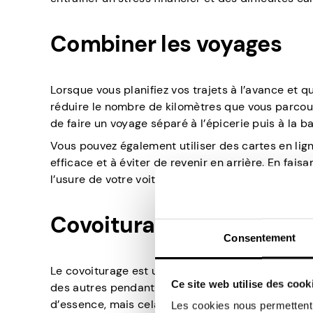
Combiner les voyages
Lorsque vous planifiez vos trajets à l’avance et 
réduire le nombre de kilomètres que vous parcoure
de faire un voyage séparé à l’épicerie puis à la b
Vous pouvez également utiliser des cartes en ligne
efficace et à éviter de revenir en arrière. En fai
l’usure de votre voiture.
Covoiturage
Consentement
Le covoiturage est un moyen fantastique d’économ
Ce site web utilise des cook
des autres pendant vos déplacements quotidiens
d’essence, mais cela réduit également les emboutei
Les cookies nous permettent d