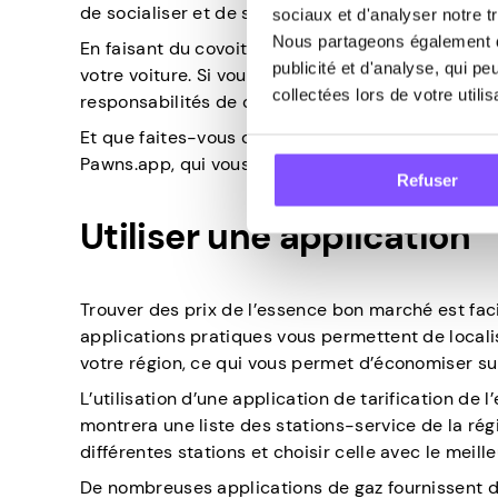
de socialiser et de se faire de nouveaux amis.
sociaux et d'analyser notre tr
Nous partageons également de
En faisant du covoiturage avec d’autres personnes
publicité et d'analyse, qui p
votre voiture. Si vous trouvez le bon groupe de 
collectées lors de votre utili
responsabilités de conduite, ce qui vous donnera
Et que faites-vous de ces moments libres ? Vou
Pawns.app, qui vous permettent de
répondre à d
Refuser
Utiliser une application
Trouver des prix de l’essence bon marché est faci
applications pratiques vous permettent de locali
votre région, ce qui vous permet d’économiser su
L’utilisation d’une application de tarification de
montrera une liste des stations-service de la rég
différentes stations et choisir celle avec le meille
De nombreuses applications de gaz fournissent de