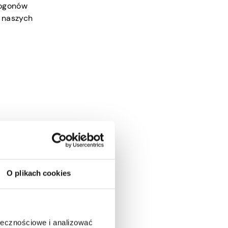
 ogonów
 naszych
sto
ochronę i
mają
O plikach cookies
ołecznościowe i analizować