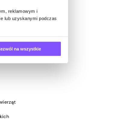
ie
wym, reklamowym i
bie lub uzyskanymi podczas
ezwól na wszystkie
rednie
, jaki
wierząt
kich