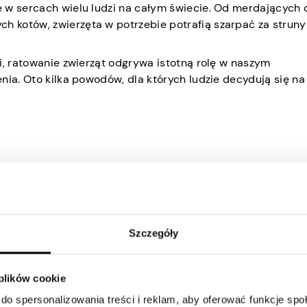
e w sercach wielu ludzi na całym świecie. Od merdających
 kotów, zwierzęta w potrzebie potrafią szarpać za struny
i, ratowanie zwierząt odgrywa istotną rolę w naszym
nia. Oto kilka powodów, dla których ludzie decydują się na
ęboka miłość i więź ze zwierzętami. Miłośnicy zwierząt czę
ją silną więź ze zwierzętami oraz odpowiedzialność za ich 
ęcia działań i zapewnienia, że zwierzęta w potrzebie otrzy
Szczegóły
 plików cookie
do spersonalizowania treści i reklam, aby oferować funkcje sp