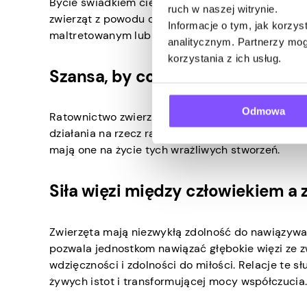
Bycie świadkiem cierpienia i złego traktowania z
ruch w naszej witrynie.
zwierząt z powodu chęci złagodzenia tego cierpi
Informacje o tym, jak korzy
maltretowanym lub zaniedbanym stworzeniom.
analitycznym. Partnerzy mog
korzystania z ich usług.
Szansa, by coś zmienić
Odmowa
Ratownictwo zwierząt to namacalny sposób na do
działania na rzecz ratowania i opieki nad zwierz
mają one na życie tych wrażliwych stworzeń.
Siła więzi między człowiekiem a
Zwierzęta mają niezwykłą zdolność do nawiązywan
pozwala jednostkom nawiązać głębokie więzi ze z
wdzięczności i zdolności do miłości. Relacje te
żywych istot i transformującej mocy współczucia