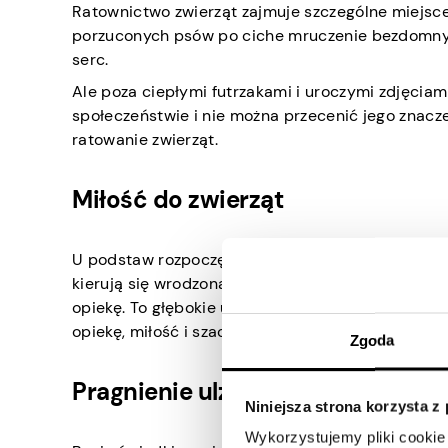
Ratownictwo zwierząt zajmuje szczególne miejsc
porzuconych psów po ciche mruczenie bezdomnych
serc.
Ale poza ciepłymi futrzakami i uroczymi zdjęciam
społeczeństwie i nie można przecenić jego znacze
ratowanie zwierząt.
Miłość do zwierząt
U podstaw rozpoczęcia ratowania zwierząt leży gł
kierują się wrodzoną empatią i współczuciem, czu
opiekę. To głębokie uczucie motywuje ich do podj
opiekę, miłość i szacunek, na jakie zasługują.
Zgoda
Pragnienie ulżenia cierpieniu
Niniejsza strona korzysta z
Wykorzystujemy pliki cookie 