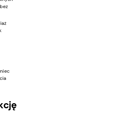
 bez
iaż
k
oniec
cia
kcję