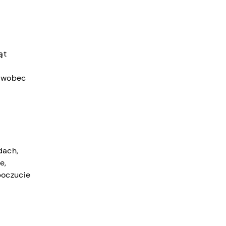
ąt
d
a wobec
dach,
e,
poczucie