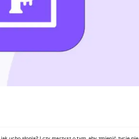
 jak ucho słonia? I czy marzysz o tym, aby zmienić życie pi