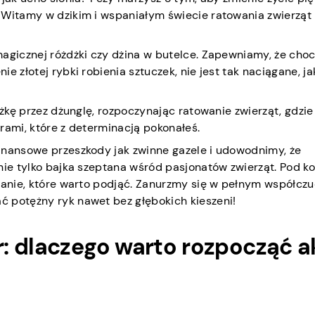
 Witamy w dzikim i wspaniałym świecie ratowania zwierząt
agicznej różdżki czy dżina w butelce. Zapewniamy, że choc
e złotej rybki robienia sztuczek, nie jest tak naciągane, ja
dżkę przez dżunglę, rozpoczynając ratowanie zwierząt, gdzie
rami, które z determinacją pokonałeś.
inansowe przeszkody jak zwinne gazele i udowodnimy, że
nie tylko bajka szeptana wśród pasjonatów zwierząt. Pod k
wanie, które warto podjąć. Zanurzmy się w pełnym współczu
 potężny ryk nawet bez głębokich kieszeni!
: dlaczego warto rozpocząć a