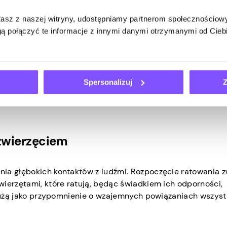
wierząt może rozdzierać serce. Ludzie rozpoczynają ratowan
enia i zapewnienia bezpiecznego schronienia porzuconym,
stasz z naszej witryny, udostępniamy partnerom społecznościo
ą połączyć te informacje z innymi danymi otrzymanymi od Cie
Spersonalizuj
Z
konanie znaczącej zmiany na świecie. Podejmując bezpoś
ętami, ludzie mogą na własne oczy zobaczyć pozytywny wpływ
 zwierzęciem
ia głębokich kontaktów z ludźmi. Rozpoczęcie ratowania z
wierzętami, które ratują, będąc świadkiem ich odporności,
 służą jako przypomnienie o wzajemnych powiązaniach wszyst
.