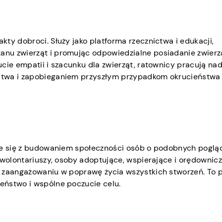
ty dobroci. Służy jako platforma rzecznictwa i edukacji,
nu zwierząt i promując odpowiedzialne posiadanie zwierz
cie empatii i szacunku dla zwierząt, ratownicy pracują na
stwa i zapobieganiem przyszłym przypadkom okrucieństw
ąże się z budowaniem społeczności osób o podobnych poglą
 wolontariuszy, osoby adoptujące, wspierające i orędownicz
m zaangażowaniu w poprawę życia wszystkich stworzeń. To 
eństwo i wspólne poczucie celu.