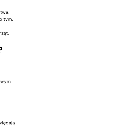
ctwa.
o tym,
ząt.
?
rowym
więcają