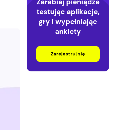
Zarabiaj pieniądze
testując aplikacje,
gry i wypełniając
ankiety
Zarejestruj się