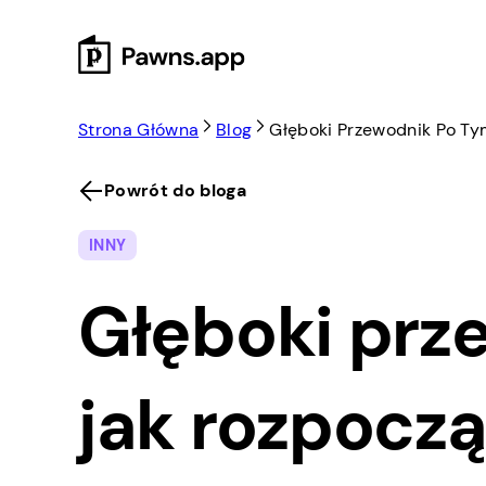
Skip
to
content
Strona Główna
Blog
Głęboki Przewodnik Po Ty
Powrót do bloga
INNY
Głęboki prz
jak rozpocz