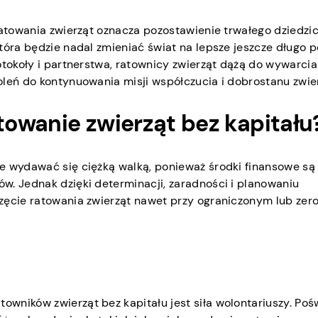
ratowania zwierząt oznacza pozostawienie trwałego dziedzi
tóra będzie nadal zmieniać świat na lepsze jeszcze długo p
otokoły i partnerstwa, ratownicy zwierząt dążą do wywarcia
oleń do kontynuowania misji współczucia i dobrostanu zwier
owanie zwierząt bez kapitału
e wydawać się ciężką walką, ponieważ środki finansowe są
w. Jednak dzięki determinacji, zaradności i planowaniu
częcie ratowania zwierząt nawet przy ograniczonym lub ze
wników zwierząt bez kapitału jest siła wolontariuszy. Poś