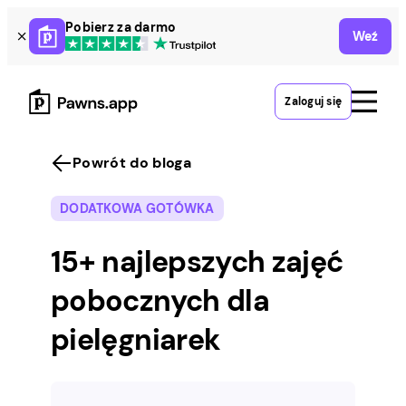
Skip
Pobierz za darmo
Weź
to
content
Zaloguj się
Powrót do bloga
DODATKOWA GOTÓWKA
15+ najlepszych zajęć
pobocznych dla
pielęgniarek