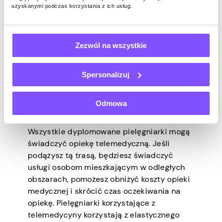
uzyskanymi podczas korzystania z ich usług.
zdrowotnej, nawet jeśli mieszka w odległych
miejscach lub ma trudności z opuszczeniem
domu. Jako pielęgniarka telemedyczna
będziesz korzystać z telefonów lub platform
Zezwól na wszystkie
wideokonferencyjnych, aby ocenić potrzeby
pacjentów i pomóc im w ich chorobach.
Spersonalizuj
Technologia to wspaniała rzecz. Obecnie
mamy aplikacje i cyfrowe narzędzia
zdrowotne łatwo dostępne za
Odmowa
pośrednictwem urządzeń mobilnych.
Wszystkie dyplomowane pielęgniarki mogą
świadczyć opiekę telemedyczną. Jeśli
podążysz tą trasą, będziesz świadczyć
usługi osobom mieszkającym w odległych
obszarach, pomożesz obniżyć koszty opieki
medycznej i skrócić czas oczekiwania na
opiekę. Pielęgniarki korzystające z
telemedycyny korzystają z elastycznego