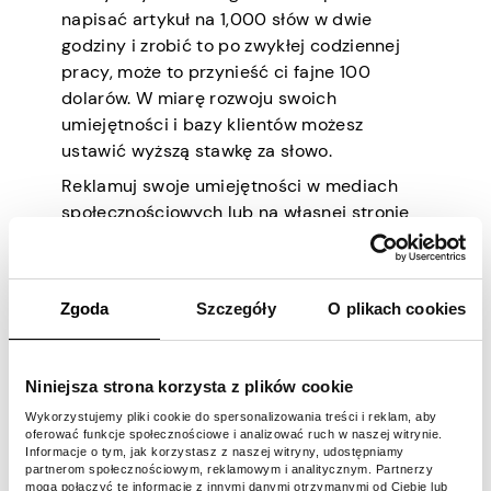
napisać artykuł na 1,000 słów w dwie
godziny i zrobić to po zwykłej codziennej
pracy, może to przynieść ci fajne 100
dolarów. W miarę rozwoju swoich
umiejętności i bazy klientów możesz
ustawić wyższą stawkę za słowo.
Reklamuj swoje umiejętności w mediach
społecznościowych lub na własnej stronie
internetowej. Upewnij się, że mówisz
klientom, jak długo jesteś w branży
pielęgniarskiej i wymieniasz swoje
Zgoda
Szczegóły
O plikach cookies
osiągnięcia, bez względu na to, jak duże!
#6) Świadcz usługi
Niniejsza strona korzysta z plików cookie
telezdrowotne
Wykorzystujemy pliki cookie do spersonalizowania treści i reklam, aby
oferować funkcje społecznościowe i analizować ruch w naszej witrynie.
Informacje o tym, jak korzystasz z naszej witryny, udostępniamy
partnerom społecznościowym, reklamowym i analitycznym. Partnerzy
Każdy powinien mieć dostęp do opieki
mogą połączyć te informacje z innymi danymi otrzymanymi od Ciebie lub